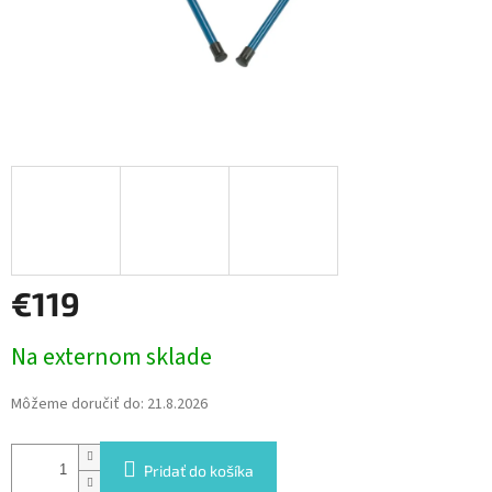
€119
Jednotková
Na externom sklade
cena:
Môžeme doručiť do:
21.8.2026
Pridať do košíka