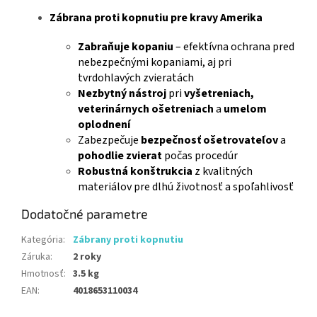
Zábrana proti kopnutiu pre kravy Amerika
Zabraňuje kopaniu
– efektívna ochrana pred
nebezpečnými kopaniami, aj pri
tvrdohlavých zvieratách
Nezbytný nástroj
pri
vyšetreniach,
veterinárnych ošetreniach
a
umelom
oplodnení
Zabezpečuje
bezpečnosť ošetrovateľov
a
pohodlie zvierat
počas procedúr
Robustná konštrukcia
z kvalitných
materiálov pre dlhú životnosť a spoľahlivosť
Dodatočné parametre
Kategória
:
Zábrany proti kopnutiu
Záruka
:
2 roky
Hmotnosť
:
3.5 kg
EAN
:
4018653110034