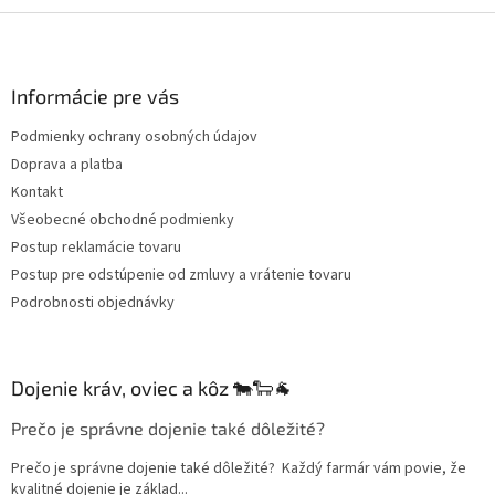
Z
á
p
ä
Informácie pre vás
t
Podmienky ochrany osobných údajov
i
Doprava a platba
e
Kontakt
Všeobecné obchodné podmienky
Postup reklamácie tovaru
Postup pre odstúpenie od zmluvy a vrátenie tovaru
Podrobnosti objednávky
Dojenie kráv, oviec a kôz 🐄🐑🐐
Prečo je správne dojenie také dôležité?
Prečo je správne dojenie také dôležité? Každý farmár vám povie, že
kvalitné dojenie je základ...