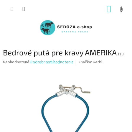
Prejsť
NÁKUP
na
obsah
KOŠÍK
Bedrové putá pre kravy AMERIKA
113
Priemerné
Neohodnotené
Podrobnosti hodnotenia
Značka:
Kerbl
hodnotenie
produktu
je
0,0
z
5
hviezdičiek.