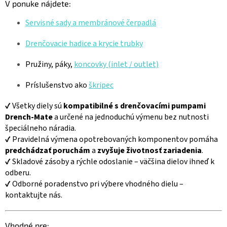
l
V ponuke nájdete:
á
d
Servisné sady a membránové čerpadlá
a
c
Drenčovacie hadice a krycie trubky
i
e
Pružiny, páky,
koncovky (inlet / outlet)
p
r
Príslušenstvo ako
škripec
v
k
✔ Všetky diely sú
kompatibilné s drenčovacími pumpami
y
Drench-Mate
a určené na jednoduchú výmenu bez nutnosti
v
ý
špeciálneho náradia.
p
✔ Pravidelná výmena opotrebovaných komponentov pomáha
i
predchádzať poruchám
a
zvyšuje životnosť zariadenia
.
s
✔ Skladové zásoby a rýchle odoslanie – väčšina dielov ihneď k
u
odberu.
✔ Odborné poradenstvo pri výbere vhodného dielu –
kontaktujte nás.
Vhodné pre: