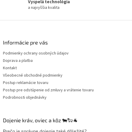
Vyspelá technológia
a najvyššia kvalita
Z
á
p
ä
Informácie pre vás
t
Podmienky ochrany osobných údajov
i
Doprava a platba
e
Kontakt
Všeobecné obchodné podmienky
Postup reklamácie tovaru
Postup pre odstúpenie od zmluvy a vrátenie tovaru
Podrobnosti objednávky
Dojenie kráv, oviec a kôz 🐄🐑🐐
Prečo je správne dojenie také dôležité?