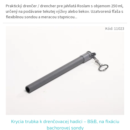
Praktický drenčer / drencher pre jahňatá Roslam s objemom 250 ml,
určený na podávanie tekutej výživy alebo liekov. Uzatvorená fľaša s
flexibilnou sondou a meracou stupnicou...
Kód:
11023
Krycia trubka k drenčovacej hadici – B&B, na fixáciu
bachorovej sondy