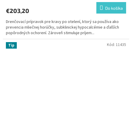
Do košíka
€203,20
Drenčovací prípravok pre kravy po otelení, ktorý sa používa ako
prevencia mliečnej horúčky, subklinickej hypocalcémie a ďalších
popôrodných ochorení. Zároveň stimuluje príjem...
Kód:
11435
Tip