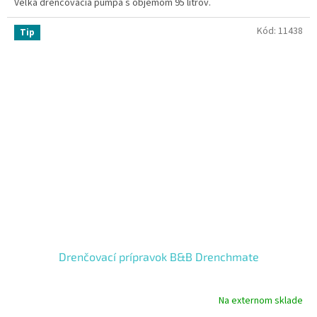
Veľká drenčovacia pumpa s objemom 95 litrov.
Kód:
11438
Tip
Drenčovací prípravok B&B Drenchmate
Na externom sklade