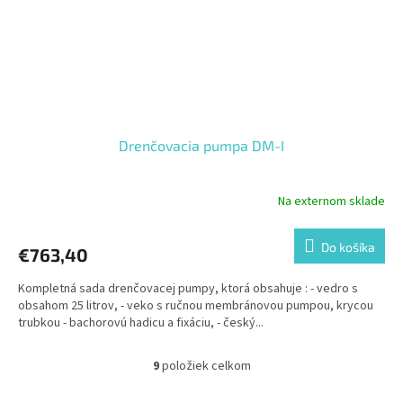
Drenčovacia pumpa DM-I
Na externom sklade
Do košíka
€763,40
Kompletná sada drenčovacej pumpy, ktorá obsahuje : - vedro s
obsahom 25 litrov, - veko s ručnou membránovou pumpou, krycou
trubkou - bachorovú hadicu a fixáciu, - český...
9
položiek celkom
O
v