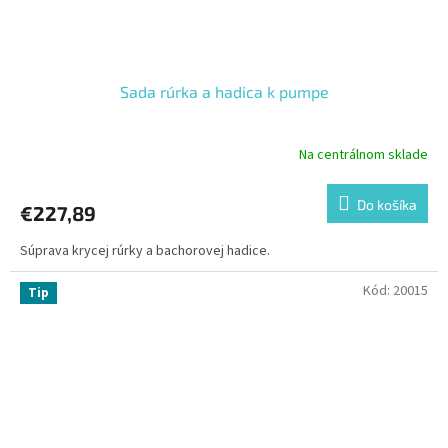
Sada rúrka a hadica k pumpe
Na centrálnom sklade
Do košíka
€227,89
Súprava krycej rúrky a bachorovej hadice.
Kód:
20015
Tip