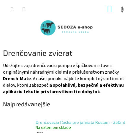
Prejsť
NÁKUP
na
obsah
KOŠÍK
Drenčovanie zvierat
Udržujte svoju drenčovaciu pumpu v špičkovom stave s
originálnymi náhradnými dielmi a príslušenstvom značky
Drench-Mate
. V našej ponuke nájdete kompletný sortiment
dielov, ktoré zabezpečia
spoľahlivú, bezpečnú a efektívnu
aplikáciu tekutín pri starostlivosti o dobytok
.
Najpredávanejšie
Drenčovacia fľaška pre jahňatá Roslam - 250ml
Na externom sklade