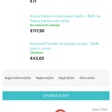
€11
Krycia trubka k drenčovacej hadici – B&B, na
fixáciu bachorovej sondy
Na externom sklade
€117,90
Koncovka Female na výstupe pumpy – B&B,
plast + nerez
Skladom
€43,05
R
a
Najpredávanejšie
Najlacnejšie
Najdrahšie
Abecedne
d
e
n
OTVORIŤ FILTER
i
e
V
Kód:
2754
p