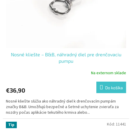
Nosné kliešte – B&B, náhradný diel pre drenčovaciu
pumpu
Na externom sklade
Do košíka
€36,90
Nosné kliešte slúžia ako náhradný diel k drenčovacím pumpám
značky B&B. Umožňujú bezpečné a šetrné uchytenie zvieraťa za
nozdry počas aplikácie tekutého krmiva alebo...
Kód:
11441
Tip