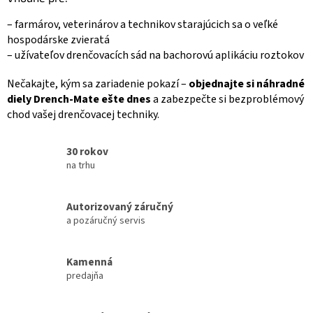
– farmárov, veterinárov a technikov starajúcich sa o veľké
hospodárske zvieratá
– užívateľov drenčovacích sád na bachorovú aplikáciu roztokov
Nečakajte, kým sa zariadenie pokazí –
objednajte si náhradné
diely Drench-Mate ešte dnes
a zabezpečte si bezproblémový
chod vašej drenčovacej techniky.
30 rokov
na trhu
Autorizovaný záručný
a pozáručný servis
Kamenná
predajňa