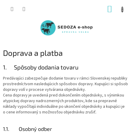
Prejsť
NÁKUP
na
obsah
KOŠÍK
Doprava a platba
1. Spôsoby dodania tovaru
Predávajúci zabezpečuje dodanie tovaru v rámci Slovenskej republiky
prostredníctvom nasledujúcich spôsobov dopravy. Kupujúci si spôsob
dopravy volí v procese vytvárania objednávky.
Cena dopravy je uvedená pred dokončením objednávky, s výnimkou
atypickej dopravy nadrozmerných produktov, kde sa prepravné
náklady vypočítajú individuálne po ukončení objednávky a kupujúci je
o cene informovaný s možnosťou objednávku zrušiť.
1.1. Osobný odber