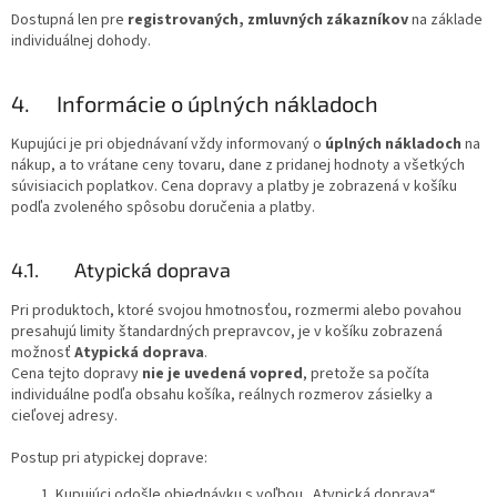
Dostupná len pre
registrovaných, zmluvných zákazníkov
na základe
individuálnej dohody.
4. Informácie o úplných nákladoch
Kupujúci je pri objednávaní vždy informovaný o
úplných nákladoch
na
nákup, a to vrátane ceny tovaru, dane z pridanej hodnoty a všetkých
súvisiacich poplatkov. Cena dopravy a platby je zobrazená v košíku
podľa zvoleného spôsobu doručenia a platby.
4.1. Atypická doprava
Pri produktoch, ktoré svojou hmotnosťou, rozmermi alebo povahou
presahujú limity štandardných prepravcov, je v košíku zobrazená
možnosť
Atypická doprava
.
Cena tejto dopravy
nie je uvedená vopred
, pretože sa počíta
individuálne podľa obsahu košíka, reálnych rozmerov zásielky a
cieľovej adresy.
Postup pri atypickej doprave:
Kupujúci odošle objednávku s voľbou „Atypická doprava“.