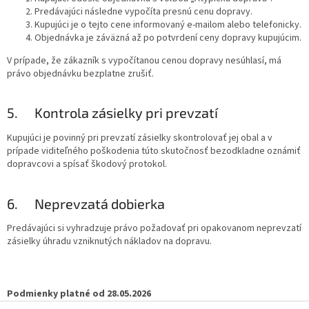
Predávajúci následne vypočíta presnú cenu dopravy.
Kupujúci je o tejto cene informovaný e-mailom alebo telefonicky.
Objednávka je záväzná až po potvrdení ceny dopravy kupujúcim.
V prípade, že zákazník s vypočítanou cenou dopravy nesúhlasí, má
právo objednávku bezplatne zrušiť.
5. Kontrola zásielky pri prevzatí
Kupujúci je povinný pri prevzatí zásielky skontrolovať jej obal a v
prípade viditeľného poškodenia túto skutočnosť bezodkladne oznámiť
dopravcovi a spísať škodový protokol.
6. Neprevzatá dobierka
Predávajúci si vyhradzuje právo požadovať pri opakovanom neprevzatí
zásielky úhradu vzniknutých nákladov na dopravu.
Podmienky platné od 28.05.2026
Z