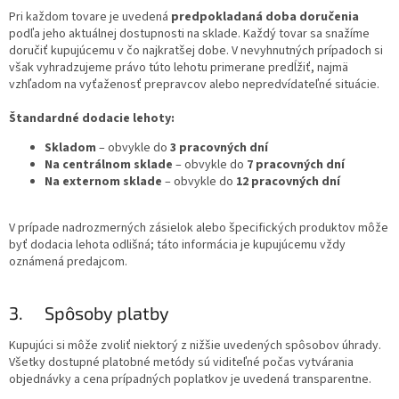
Pri každom tovare je uvedená
predpokladaná doba doručenia
podľa jeho aktuálnej dostupnosti na sklade. Každý tovar sa snažíme
doručiť kupujúcemu v čo najkratšej dobe. V nevyhnutných prípadoch si
však vyhradzujeme právo túto lehotu primerane predĺžiť, najmä
vzhľadom na vyťaženosť prepravcov alebo nepredvídateľné situácie.
Štandardné dodacie lehoty:
Skladom
– obvykle do
3 pracovných dní
Na centrálnom sklade
– obvykle do
7 pracovných dní
Na externom sklade
– obvykle do
12 pracovných dní
V prípade nadrozmerných zásielok alebo špecifických produktov môže
byť dodacia lehota odlišná; táto informácia je kupujúcemu vždy
oznámená predajcom.
3. Spôsoby platby
Kupujúci si môže zvoliť niektorý z nižšie uvedených spôsobov úhrady.
Všetky dostupné platobné metódy sú viditeľné počas vytvárania
objednávky a cena prípadných poplatkov je uvedená transparentne.