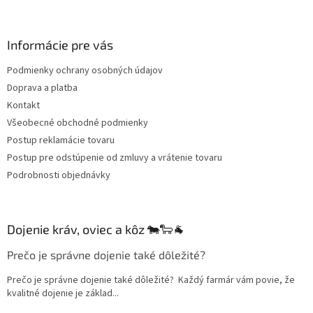
á
p
ä
Informácie pre vás
t
Podmienky ochrany osobných údajov
i
Doprava a platba
e
Kontakt
Všeobecné obchodné podmienky
Postup reklamácie tovaru
Postup pre odstúpenie od zmluvy a vrátenie tovaru
Podrobnosti objednávky
Dojenie kráv, oviec a kôz 🐄🐑🐐
Prečo je správne dojenie také dôležité?
Prečo je správne dojenie také dôležité? Každý farmár vám povie, že
kvalitné dojenie je základ...