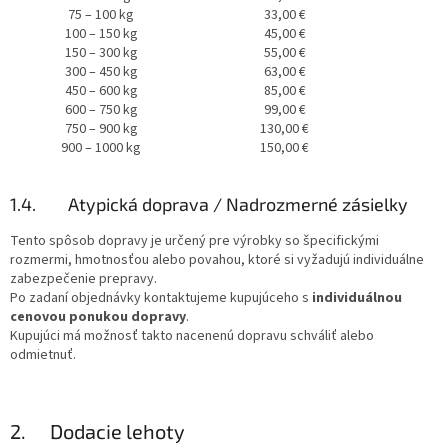
75 – 100 kg
33,00 €
100 – 150 kg
45,00 €
150 – 300 kg
55,00 €
300 – 450 kg
63,00 €
450 – 600 kg
85,00 €
600 – 750 kg
99,00 €
750 – 900 kg
130,00 €
900 – 1000 kg
150,00 €
1.4. Atypická doprava / Nadrozmerné zásielky
Tento spôsob dopravy je určený pre výrobky so špecifickými
rozmermi, hmotnosťou alebo povahou, ktoré si vyžadujú individuálne
zabezpečenie prepravy.
Po zadaní objednávky kontaktujeme kupujúceho s
individuálnou
cenovou ponukou dopravy
.
Kupujúci má možnosť takto nacenenú dopravu schváliť alebo
odmietnuť.
2. Dodacie lehoty