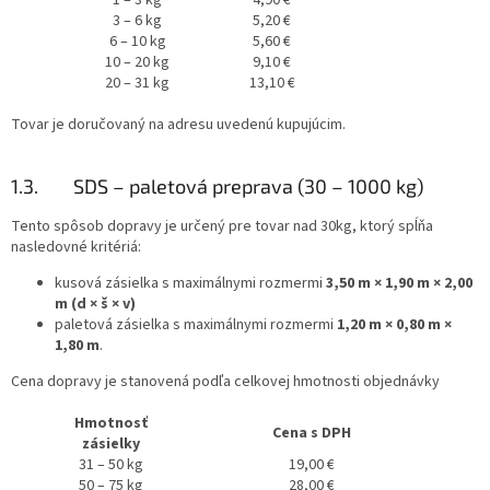
1 – 3 kg
4,90 €
3 – 6 kg
5,20 €
6 – 10 kg
5,60 €
10 – 20 kg
9,10 €
20 – 31 kg
13,10 €
Tovar je doručovaný na adresu uvedenú kupujúcim.
1.3. SDS – paletová preprava (30 – 1000 kg)
Tento spôsob dopravy je určený pre tovar nad 30kg, ktorý spĺňa
nasledovné kritériá:
kusová zásielka s maximálnymi rozmermi
3,50 m × 1,90 m × 2,00
m (d × š × v)
paletová zásielka s maximálnymi rozmermi
1,20 m × 0,80 m ×
1,80 m
.
Cena dopravy je stanovená podľa celkovej hmotnosti objednávky
Hmotnosť
Cena s DPH
zásielky
31 – 50 kg
19,00 €
50 – 75 kg
28,00 €