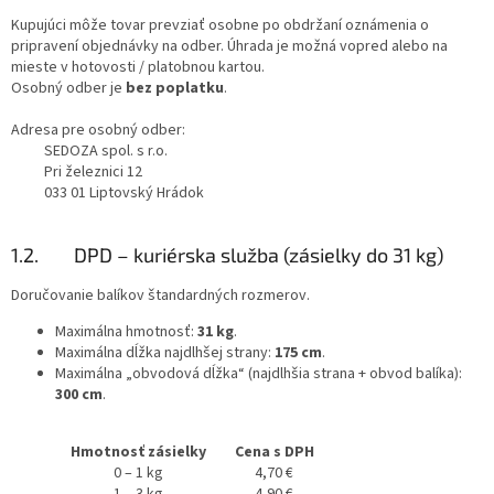
Kupujúci môže tovar prevziať osobne po obdržaní oznámenia o
pripravení objednávky na odber. Úhrada je možná vopred alebo na
mieste v hotovosti / platobnou kartou.
Osobný odber je
bez poplatku
.
Adresa pre osobný odber:
SEDOZA spol. s r.o.
Pri železnici 12
033 01 Liptovský Hrádok
1.2. DPD – kuriérska služba (zásielky do 31 kg)
Doručovanie balíkov štandardných rozmerov.
Maximálna hmotnosť:
31 kg
.
Maximálna dĺžka najdlhšej strany:
175 cm
.
Maximálna „obvodová dĺžka“ (najdlhšia strana + obvod balíka):
300 cm
.
Hmotnosť zásielky
Cena s DPH
0 – 1 kg
4,70 €