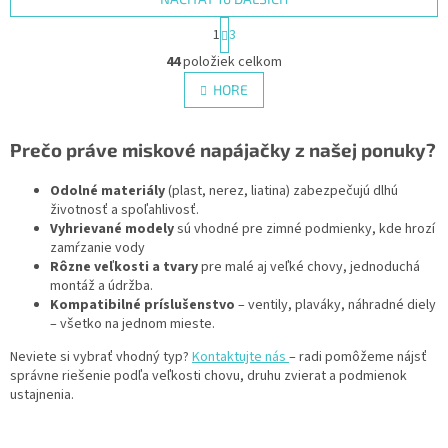
S
1
3
t
O
r
44
položiek celkom
v
á
l
HORE
n
á
k
d
o
v
a
Prečo práve miskové napájačky z našej ponuky?
a
c
n
i
Odolné materiály
(plast, nerez, liatina) zabezpečujú dlhú
i
e
životnosť a spoľahlivosť.
e
p
Vyhrievané modely
sú vhodné pre zimné podmienky, kde hrozí
r
zamŕzanie vody
v
Rôzne veľkosti a tvary
pre malé aj veľké chovy, jednoduchá
k
montáž a údržba.
y
Kompatibilné príslušenstvo
– ventily, plaváky, náhradné diely
v
– všetko na jednom mieste.
ý
p
Neviete si vybrať vhodný typ?
Kontaktujte nás
– radi pomôžeme nájsť
i
správne riešenie podľa veľkosti chovu, druhu zvierat a podmienok
s
ustajnenia.
u