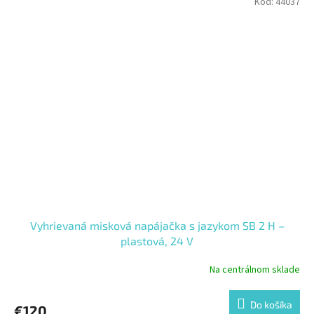
Kód:
44037
Vyhrievaná misková napájačka s jazykom SB 2 H –
plastová, 24 V
Na centrálnom sklade
Do košíka
€120