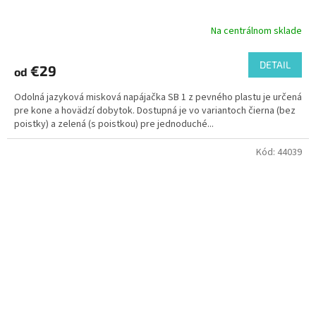
Na centrálnom sklade
DETAIL
€29
od
Odolná jazyková misková napájačka SB 1 z pevného plastu je určená
pre kone a hovädzí dobytok. Dostupná je vo variantoch čierna (bez
poistky) a zelená (s poistkou) pre jednoduché...
Kód:
44039