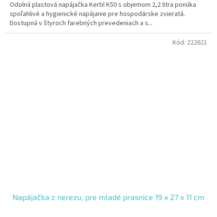
Odolná plastová napájačka Kerbl K50 s objemom 2,2 litra ponúka
spoľahlivé a hygienické napájanie pre hospodárske zvieratá.
Dostupná v štyroch farebných prevedeniach a s...
Kód:
222621
Napájačka z nerezu, pre mladé prasnice 19 x 27 x 11 cm