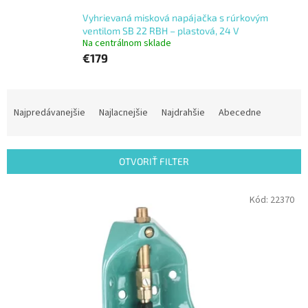
Vyhrievaná misková napájačka s rúrkovým
ventilom SB 22 RBH – plastová, 24 V
Na centrálnom sklade
€179
R
a
Najpredávanejšie
Najlacnejšie
Najdrahšie
Abecedne
d
e
n
OTVORIŤ FILTER
i
e
V
Kód:
22370
p
ý
r
p
o
i
d
s
u
p
k
r
t
o
o