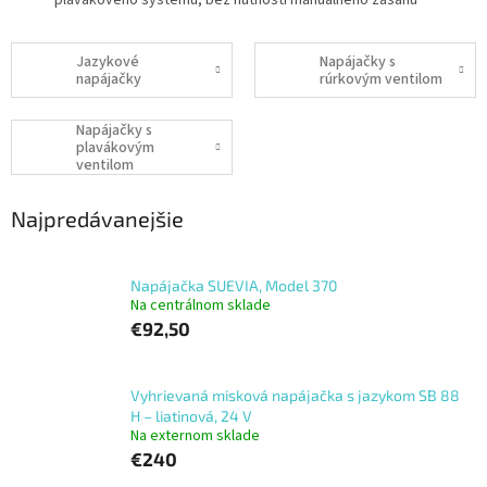
plavákového systému, bez nutnosti manuálneho zásahu
Jazykové
Napájačky s
napájačky
rúrkovým ventilom
Napájačky s
plavákovým
ventilom
Najpredávanejšie
Napájačka SUEVIA, Model 370
Na centrálnom sklade
€92,50
Vyhrievaná misková napájačka s jazykom SB 88
H – liatinová, 24 V
Na externom sklade
€240