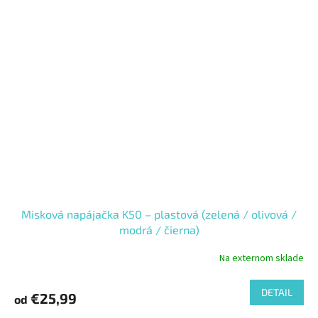
Misková napájačka K50 – plastová (zelená / olivová /
modrá / čierna)
Na externom sklade
DETAIL
€25,99
od