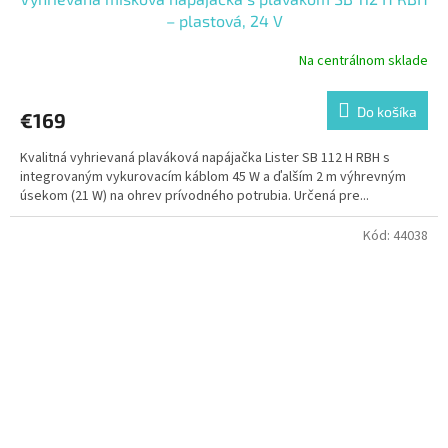
– plastová, 24 V
Na centrálnom sklade
Do košíka
€169
Kvalitná vyhrievaná plaváková napájačka Lister SB 112 H RBH s
integrovaným vykurovacím káblom 45 W a ďalším 2 m výhrevným
úsekom (21 W) na ohrev prívodného potrubia. Určená pre...
Kód:
44038