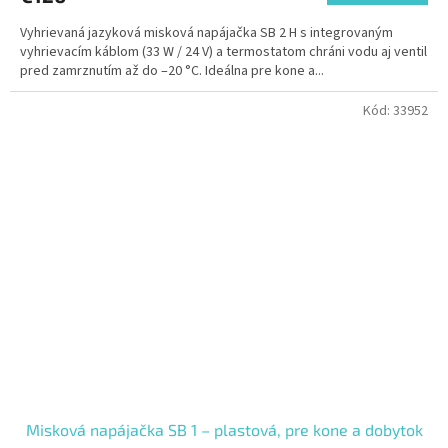
Vyhrievaná jazyková misková napájačka SB 2 H s integrovaným
vyhrievacím káblom (33 W / 24 V) a termostatom chráni vodu aj ventil
pred zamrznutím až do –20 °C. Ideálna pre kone a...
Kód:
33952
Misková napájačka SB 1 – plastová, pre kone a dobytok