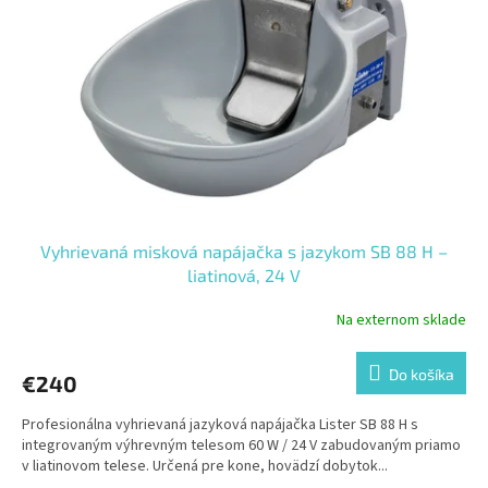
Vyhrievaná misková napájačka s jazykom SB 88 H –
liatinová, 24 V
Na externom sklade
Do košíka
€240
Profesionálna vyhrievaná jazyková napájačka Lister SB 88 H s
integrovaným výhrevným telesom 60 W / 24 V zabudovaným priamo
v liatinovom telese. Určená pre kone, hovädzí dobytok...