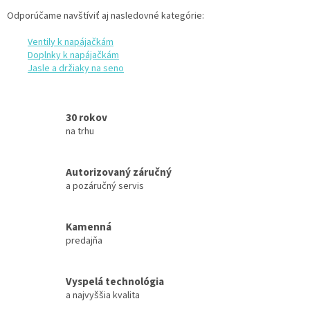
Odporúčame navštíviť aj nasledovné kategórie:
Ventily k napájačkám
Doplnky k napájačkám
Jasle a držiaky na seno
30 rokov
na trhu
Autorizovaný záručný
a pozáručný servis
Kamenná
predajňa
Vyspelá technológia
a najvyššia kvalita