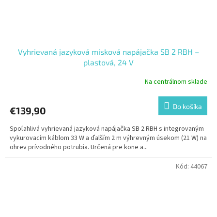
Vyhrievaná jazyková misková napájačka SB 2 RBH –
plastová, 24 V
Na centrálnom sklade
Do košíka
€139,90
Spoľahlivá vyhrievaná jazyková napájačka SB 2 RBH s integrovaným
vykurovacím káblom 33 W a ďalším 2 m výhrevným úsekom (21 W) na
ohrev prívodného potrubia. Určená pre kone a...
Kód:
44067