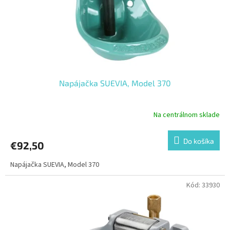
d
v
u
k
t
o
v
Napájačka SUEVIA, Model 370
Na centrálnom sklade
Do košíka
€92,50
Napájačka SUEVIA, Model 370
Kód:
33930