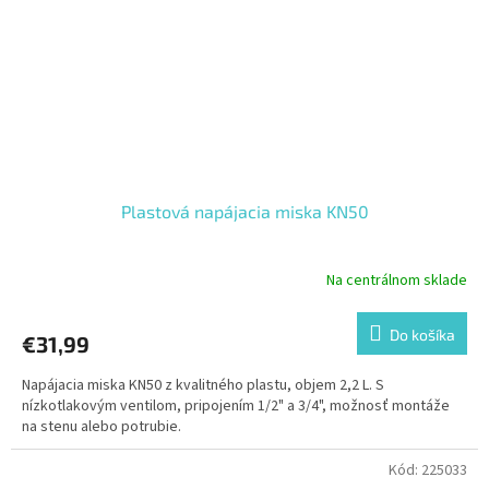
Plastová napájacia miska KN50
Na centrálnom sklade
Do košíka
€31,99
Napájacia miska KN50 z kvalitného plastu, objem 2,2 L. S
nízkotlakovým ventilom, pripojením 1/2" a 3/4", možnosť montáže
na stenu alebo potrubie.
Kód:
225033