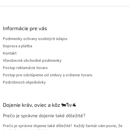
Z
á
p
ä
Informácie pre vás
t
Podmienky ochrany osobných údajov
i
Doprava a platba
e
Kontakt
Všeobecné obchodné podmienky
Postup reklamácie tovaru
Postup pre odstúpenie od zmluvy a vrátenie tovaru
Podrobnosti objednávky
Dojenie kráv, oviec a kôz 🐄🐑🐐
Prečo je správne dojenie také dôležité?
Prečo je správne dojenie také dôležité? Každý farmár vám povie, že