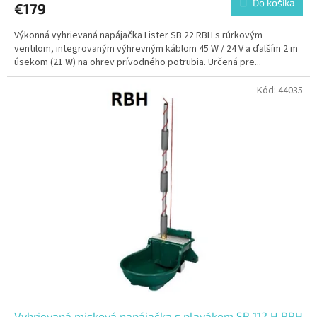
Do košíka
€179
Výkonná vyhrievaná napájačka Lister SB 22 RBH s rúrkovým
ventilom, integrovaným výhrevným káblom 45 W / 24 V a ďalším 2 m
úsekom (21 W) na ohrev prívodného potrubia. Určená pre...
Kód:
44035
Vyhrievaná misková napájačka s plavákom SB 112 H RBH