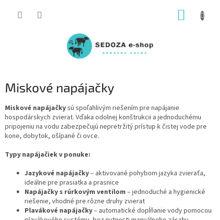
Prejsť
NÁKUP
na
obsah
KOŠÍK
Miskové napájačky
Miskové napájačky
sú spoľahlivým riešením pre napájanie
hospodárskych zvierat. Vďaka odolnej konštrukcii a jednoduchému
pripojeniu na vodu zabezpečujú nepretržitý prístup k čistej vode pre
kone, dobytok, ošípané či ovce.
Typy napájačiek v ponuke:
Jazykové napájačky
– aktivované pohybom jazyka zvieraťa,
ideálne pre prasiatka a prasnice
Napájačky s rúrkovým ventilom
– jednoduché a hygienické
riešenie, vhodné pre rôzne druhy zvierat
Plavákové napájačky
– automatické dopĺňanie vody pomocou