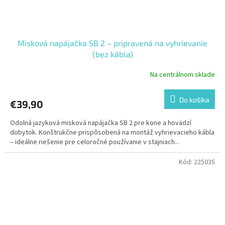
Misková napájačka SB 2 – pripravená na vyhrievanie
(bez kábla)
Na centrálnom sklade
Do košíka
€39,90
Odolná jazyková misková napájačka SB 2 pre kone a hovädzí
dobytok. Konštrukčne prispôsobená na montáž vyhrievacieho kábla
– ideálne riešenie pre celoročné používanie v stajniach...
Kód:
225035