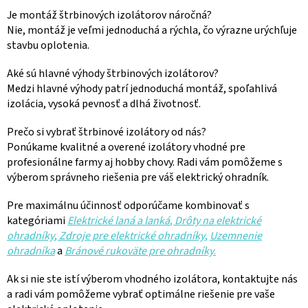
Je montáž štrbinových izolátorov náročná?
Nie, montáž je veľmi jednoduchá a rýchla, čo výrazne urýchľuje
stavbu oplotenia.
Aké sú hlavné výhody štrbinových izolátorov?
Medzi hlavné výhody patrí jednoduchá montáž, spoľahlivá
izolácia, vysoká pevnosť a dlhá životnosť.
Prečo si vybrať štrbinové izolátory od nás?
Ponúkame kvalitné a overené izolátory vhodné pre
profesionálne farmy aj hobby chovy. Radi vám pomôžeme s
výberom správneho riešenia pre váš elektrický ohradník.
Pre maximálnu účinnosť odporúčame kombinovať s
kategóriami
Elektrické laná a lanká
,
Drôty na elektrické
ohradníky
,
Zdroje pre elektrické ohradníky
,
Uzemnenie
ohradníka
a
Bránové rukoväte pre ohradníky
.
Ak si nie ste istí výberom vhodného izolátora, kontaktujte nás
a radi vám pomôžeme vybrať optimálne riešenie pre vaše