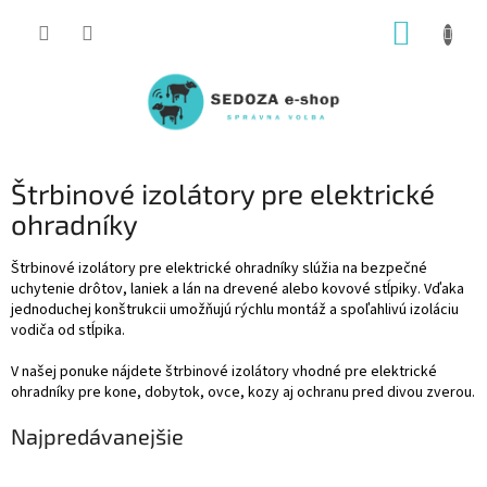
Prejsť
NÁKUP
na
obsah
KOŠÍK
Štrbinové izolátory pre elektrické
ohradníky
Štrbinové izolátory pre elektrické ohradníky slúžia na bezpečné
uchytenie drôtov, laniek a lán na drevené alebo kovové stĺpiky. Vďaka
jednoduchej konštrukcii umožňujú rýchlu montáž a spoľahlivú izoláciu
vodiča od stĺpika.
V našej ponuke nájdete štrbinové izolátory vhodné pre elektrické
ohradníky pre kone, dobytok, ovce, kozy aj ochranu pred divou zverou.
Najpredávanejšie