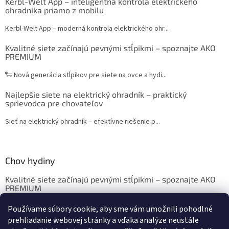
Kerbl-Welt App – inteligentná kontrola elektrického
ohradníka priamo z mobilu
Kerbl-Welt App – moderná kontrola elektrického ohr...
Kvalitné siete začínajú pevnými stĺpikmi – spoznajte AKO
PREMIUM
🐑 Nová generácia stĺpikov pre siete na ovce a hydi...
Najlepšie siete na elektrický ohradník – praktický
sprievodca pre chovateľov
Sieť na elektrický ohradník – efektívne riešenie p...
Chov hydiny
Kvalitné siete začínajú pevnými stĺpikmi – spoznajte AKO
PREMIUM
Chov sliepok a hydiny: Krmivo, ustajnenie, vybavenie
Používame súbory cookie, aby sme vám umožnili pohodlné
prehliadanie webovej stránky a vďaka analýze neustále