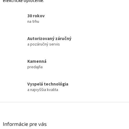
elektrické oplotenie.
30 rokov
na trhu
Autorizovaný záručný
a pozáručný servis
Kamenná
predajňa
Vyspelá technológia
a najvyššia kvalita
Z
á
p
ä
Informácie pre vás