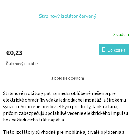
Štrbinový izolátor červený
Skladom
Do košíka
€0,23
Štrbinový izolátor
3
položiek celkom
O
v
l
Štrbinové izolátory patria medzi obľúbené riešenia pre
á
elektrické ohradníky vďaka jednoduchej montáži a širokému
d
využitiu. Sú určené predovšetkým pre drôty, lanká a laná,
a
pričom zabezpečujú spoľahlivé vedenie elektrického impulzu
c
bez nežiaducich strát napätia.
i
e
Tieto izolátory sú vhodné pre mobilné aj trvalé oplotenia a
p