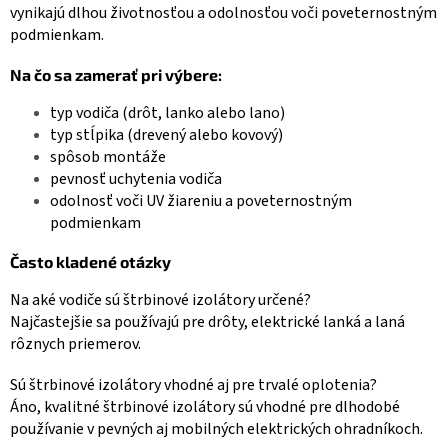
r
vynikajú dlhou životnosťou a odolnosťou voči poveternostným
v
podmienkam.
k
y
Na čo sa zamerať pri výbere:
v
ý
typ vodiča (drôt, lanko alebo lano)
p
typ stĺpika (drevený alebo kovový)
i
spôsob montáže
s
pevnosť uchytenia vodiča
u
odolnosť voči UV žiareniu a poveternostným
podmienkam
Často kladené otázky
Na aké vodiče sú štrbinové izolátory určené?
Najčastejšie sa používajú pre drôty, elektrické lanká a laná
rôznych priemerov.
Sú štrbinové izolátory vhodné aj pre trvalé oplotenia?
Áno, kvalitné štrbinové izolátory sú vhodné pre dlhodobé
používanie v pevných aj mobilných elektrických ohradníkoch.