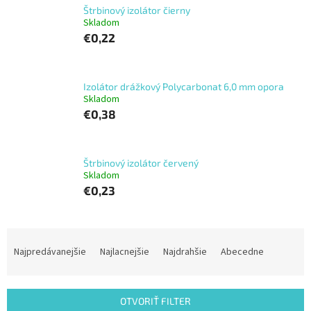
Štrbinový izolátor čierny
Skladom
€0,22
Izolátor drážkový Polycarbonat 6,0 mm opora
Skladom
€0,38
Štrbinový izolátor červený
Skladom
€0,23
R
a
Najpredávanejšie
Najlacnejšie
Najdrahšie
Abecedne
d
e
n
OTVORIŤ FILTER