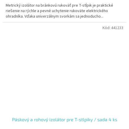
Metrický izolátor na bránkovú rukoväť pre T-stĺpik je praktické
riešenie na rýchle a pevné uchytenie rukoväte elektrického
ohradníka. Vďaka univerzálnym svorkám sa jednoducho...
Kód:
441233
Páskový a rohový izolátor pre T-stlpiky / sada 4 ks