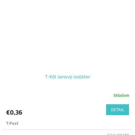
T-Kôl lanový izolátor
Skladom
DETAIL
€0,36
T-Post