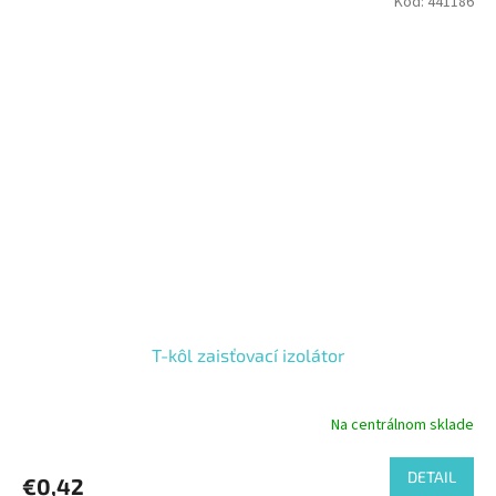
Kód:
441186
T-kôl zaisťovací izolátor
Na centrálnom sklade
DETAIL
€0,42