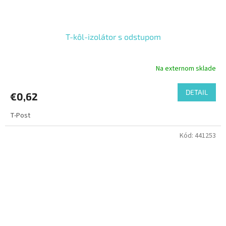
T-kôl-izolátor s odstupom
Na externom sklade
DETAIL
€0,62
T-Post
Kód:
441253