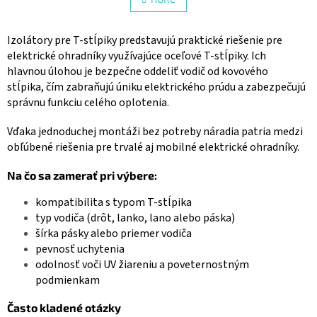
n
á
k
d
o
v
a
Izolátory pre T-stĺpiky predstavujú praktické riešenie pre
a
c
elektrické ohradníky využívajúce oceľové T-stĺpiky. Ich
n
i
hlavnou úlohou je bezpečne oddeliť vodič od kovového
i
e
e
stĺpika, čím zabraňujú úniku elektrického prúdu a zabezpečujú
p
správnu funkciu celého oplotenia.
r
v
Vďaka jednoduchej montáži bez potreby náradia patria medzi
k
obľúbené riešenia pre trvalé aj mobilné elektrické ohradníky.
y
v
ý
Na čo sa zamerať pri výbere:
p
i
kompatibilita s typom T-stĺpika
s
typ vodiča (drôt, lanko, lano alebo páska)
u
šírka pásky alebo priemer vodiča
pevnosť uchytenia
odolnosť voči UV žiareniu a poveternostným
podmienkam
Často kladené otázky