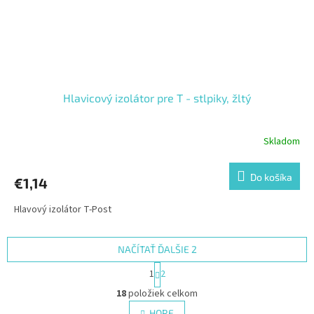
Hlavicový izolátor pre T - stlpiky, žltý
Skladom
Do košíka
€1,14
Hlavový izolátor T-Post
NAČÍTAŤ ĎALŠIE 2
S
1
2
t
O
r
18
položiek celkom
v
á
l
HORE