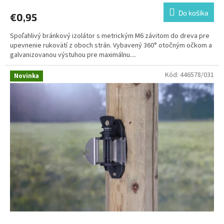
Do košíka
€0,95
Spoľahlivý bránkový izolátor s metrickým M6 závitom do dreva pre
upevnenie rukovätí z oboch strán. Vybavený 360° otočným očkom a
galvanizovanou výstuhou pre maximálnu....
Kód:
446578/031
Novinka