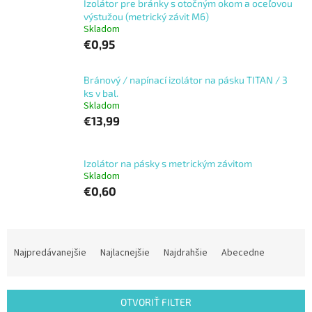
Izolátor pre bránky s otočným okom a oceľovou
výstužou (metrický závit M6)
Skladom
€0,95
Bránový / napínací izolátor na pásku TITAN / 3
ks v bal.
Skladom
€13,99
Izolátor na pásky s metrickým závitom
Skladom
€0,60
R
a
Najpredávanejšie
Najlacnejšie
Najdrahšie
Abecedne
d
e
n
OTVORIŤ FILTER