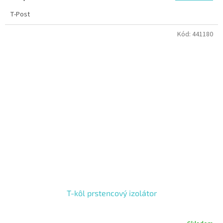
T-Post
Kód:
441180
T-kôl prstencový izolátor