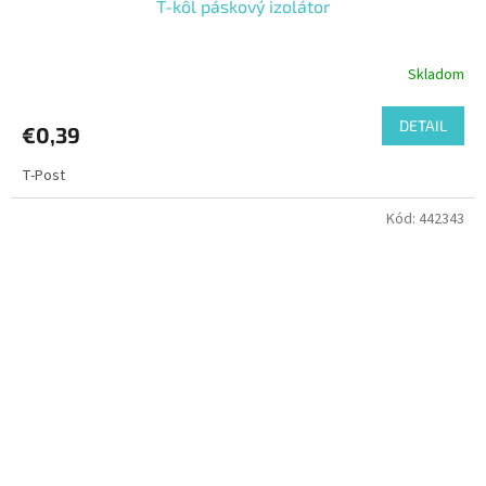
T-kôl páskový izolátor
Skladom
DETAIL
€0,39
T-Post
Kód:
442343