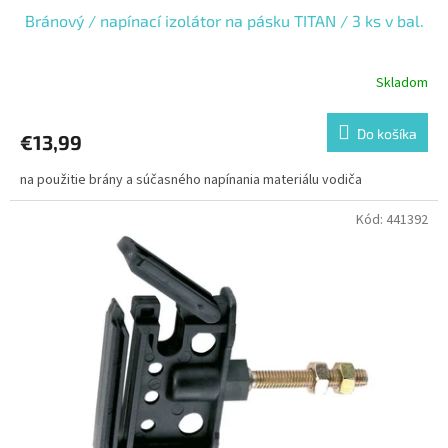
Bránový / napínací izolátor na pásku TITAN / 3 ks v bal.
Skladom
Do košíka
€13,99
na použitie brány a súčasného napínania materiálu vodiča
Kód:
441392