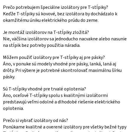
Prečo potrebujem špeciálne izolátory pre T-stĺpiky?
Keďže T-stĺpiky sú kovové, bez izolátora by dochádzalo k
okamžitému úniku elektrického prúdu do zeme.
Je montáž izolátorov na T-stĺpiky zložitá?
Nie, väčšina izolátorov sa jednoducho nacvakne alebo nasunie
na stĺpik bez potreby použitia náradia.
Môžem použiť izolátory pre T-stĺpiky aj pre pásky?
Áno, v ponuke sú modely vhodné pre pásky, lanká, laná aj
drôty. Pri výbere je potrebné skontrolovať maximálnu šírku
pásky.
Sú T-stĺpiky vhodné pre trvalé oplotenia?
Áno, oceľové T-stĺpiky spolu s kvalitnými izolátormi
predstavujú veľmi odolné a dlhodobé riešenie elektrického
oplotenia.
Prečo si vybrať izolátory od nás?
Ponúkame kvalitné a overené izolátory pre všetky bežné typy