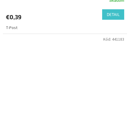
Skladom
DETAIL
€0,39
T-Post
Kód:
441183