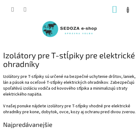
Prejsť
NÁKUP
na
obsah
KOŠÍK
Izolátory pre T-stĺpiky pre elektrické
ohradníky
Izolátory pre T-stĺpiky sú určené na bezpečné uchytenie drôtov, laniek,
lán a pások na oceľové T-stĺpiky elektrických ohradníkov. Zabezpečujú
spoľahlivú izoláciu vodiča od kovového stĺpika a minimalizujú straty
elektrického napätia.
V našej ponuke nájdete izolátory pre T-stĺpiky vhodné pre elektrické
ohradníky pre kone, dobytok, ovce, kozy aj ochranu pred divou zverou.
Najpredávanejšie