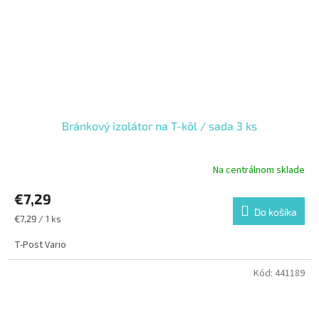
Bránkový izolátor na T-kôl / sada 3 ks
Na centrálnom sklade
€7,29
Do košíka
Jednotková
€7,29 / 1 ks
cena:
T-Post Vario
Kód:
441189