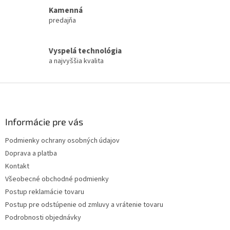
Kamenná
predajňa
Vyspelá technológia
a najvyššia kvalita
Z
á
p
ä
Informácie pre vás
t
Podmienky ochrany osobných údajov
i
Doprava a platba
e
Kontakt
Všeobecné obchodné podmienky
Postup reklamácie tovaru
Postup pre odstúpenie od zmluvy a vrátenie tovaru
Podrobnosti objednávky