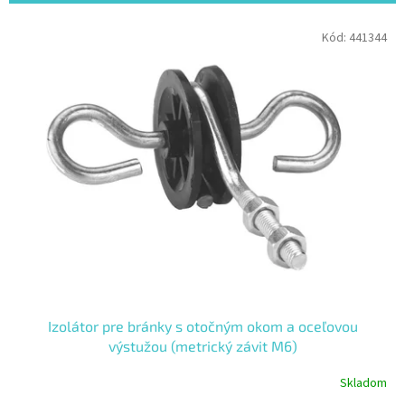
i
e
V
Kód:
441344
p
ý
r
p
o
i
d
s
u
p
k
r
t
o
o
d
v
u
k
t
o
v
Izolátor pre bránky s otočným okom a oceľovou
výstužou (metrický závit M6)
Skladom