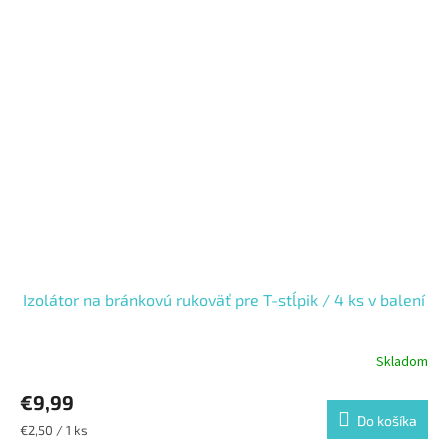
Izolátor na bránkovú rukoväť pre T-stĺpik / 4 ks v balení
Skladom
€9,99
Do košíka
Jednotková
€2,50 / 1 ks
cena: