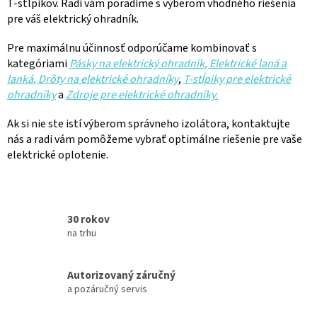
T-stĺpikov. Radi vám poradíme s výberom vhodného riešenia
pre váš elektrický ohradník.
Pre maximálnu účinnosť odporúčame kombinovať s
kategóriami
Pásky na elektrický ohradník
,
Elektrické laná a
lanká
,
Drôty na elektrické ohradníky
,
T-stĺpiky pre elektrické
ohradníky
a
Zdroje pre elektrické ohradníky
.
Ak si nie ste istí výberom správneho izolátora, kontaktujte
nás a radi vám pomôžeme vybrať optimálne riešenie pre vaše
elektrické oplotenie.
30 rokov
na trhu
Autorizovaný záručný
a pozáručný servis