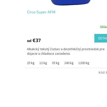
Circo Super AFM
Skl
DETAI
€37
od
Alkalický tekutý čistiaci a dezinfekčný prostriedok pre
dojacie a chladiace zariadenia.
25 kg
12 kg
35 kg
240 kg
1200 kg
Kód: