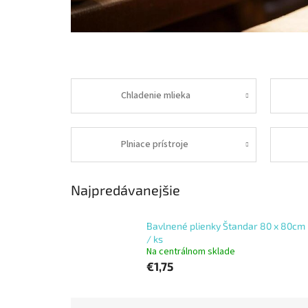
Chladenie mlieka
Plniace prístroje
Najpredávanejšie
Bavlnené plienky Štandar 80 x 80cm
/ ks
Na centrálnom sklade
€1,75
R