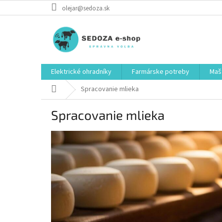
Prejsť
olejar@sedoza.sk
na
obsah
Elektrické ohradníky
Farmárske potreby
Mašt
Domov
Spracovanie mlieka
Spracovanie mlieka