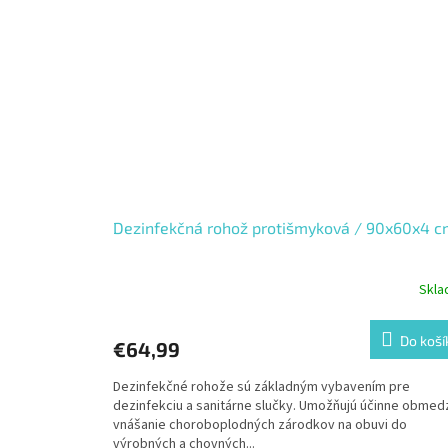
Dezinfekčná rohož protišmyková / 90x60x4 
Skl
Do koší
€64,99
Dezinfekčné rohože sú základným vybavením pre
dezinfekciu a sanitárne slučky. Umožňujú účinne obmed
vnášanie choroboplodných zárodkov na obuvi do
výrobných a chovných...