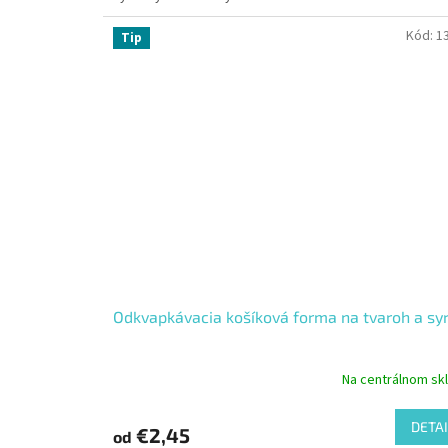
Kód:
1
Tip
Odkvapkávacia košíková forma na tvaroh a sy
Na centrálnom sk
DETAI
€2,45
od