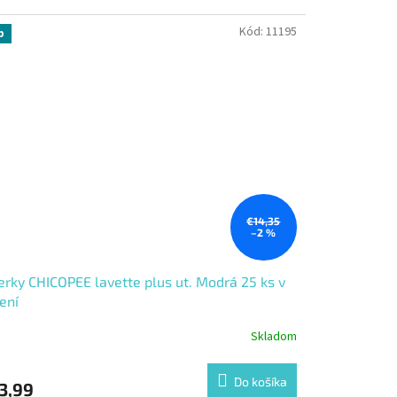
Kód:
11195
p
€14,35
–2 %
erky CHICOPEE lavette plus ut. Modrá 25 ks v
ení
Skladom
Do košíka
3,99