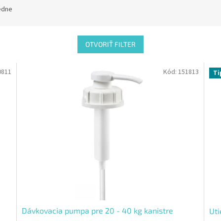
edne
OTVORIŤ FILTER
0811
Kód:
151813
Ti
Dávkovacia pumpa pre 20 - 40 kg kanistre
Uti