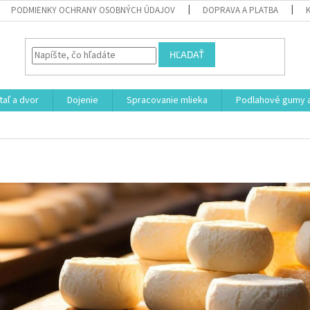
PODMIENKY OCHRANY OSOBNÝCH ÚDAJOV
DOPRAVA A PLATBA
HĽADAŤ
aľ a dvor
Dojenie
Spracovanie mlieka
Podlahové gumy a