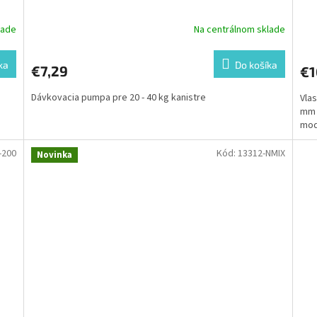
lade
Na centrálnom sklade
ka
Do košíka
€7,29
€1
Dávkovacia pumpa pre 20 - 40 kg kanistre
Vlas
mm 
modr
-200
Kód:
13312-NMIX
Novinka