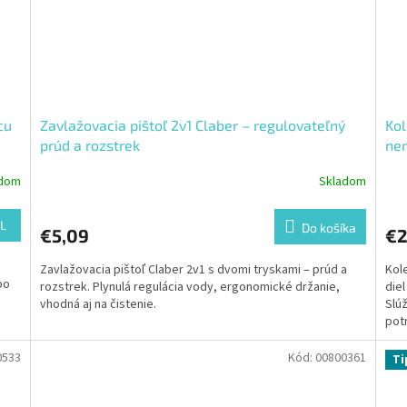
cu
Zavlažovacia pištoľ 2v1 Claber – regulovateľný
Kol
prúd a rozstrek
ner
adom
Skladom
L
Do košíka
€5,09
€2
Zavlažovacia pištoľ Claber 2v1 s dvomi tryskami – prúd a
Kol
bo
rozstrek. Plynulá regulácia vody, ergonomické držanie,
diel
vhodná aj na čistenie.
Slúž
potr
0533
Kód:
00800361
Ti