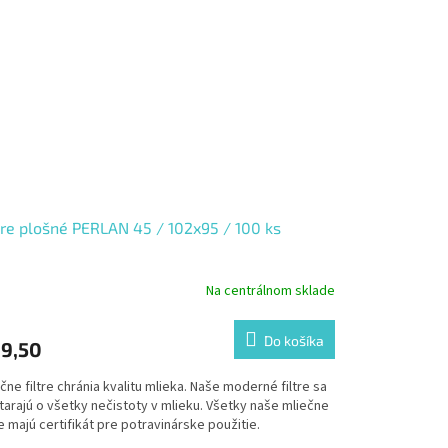
tre plošné PERLAN 45 / 102x95 / 100 ks
Na centrálnom sklade
Do košíka
9,50
čne filtre chránia kvalitu mlieka. Naše moderné filtre sa
tarajú o všetky nečistoty v mlieku. Všetky naše mliečne
re majú certifikát pre potravinárske použitie.