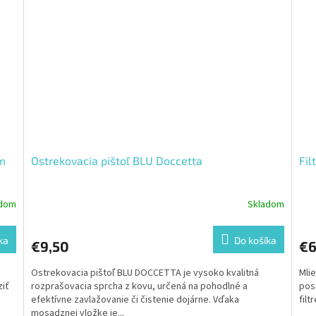
cm
Ostrekovacia pištoľ BLU Doccetta
Fil
adom
Skladom
ka
Do košíka
€9,50
€6
Ostrekovacia pištoľ BLU DOCCETTA je vysoko kvalitná
Mlie
ziť
rozprašovacia sprcha z kovu, určená na pohodlné a
pos
efektívne zavlažovanie či čistenie dojárne. Vďaka
filt
mosadznej vložke je...