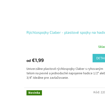
Rýchlospojky Claber - plastové spojky na hadi
Skl
DETAI
€1,99
od
Univerzálne plastové rýchlospojky Claber s ryhovaným
telom na pevné a jednoduché napojenie hadice 1/2" ale
3/4". Ideálne pre zavlažovanie.
Kód:
22
Novinka