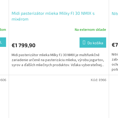
Midi pasterizátor mlieka Milky FJ 30 NMIX s
Nit
mixérom
adom
Na externom sklade
L
Do košíka
€7
€1 799,90
Nitr
Midi pasterizátor mlieka Milky FJ 30 NMIX je multifunkčné
zabe
zariadenie určené na pasterizáciu mlieka, výrobu jogurtov,
och
syrov a ďalších mliečnych produktov. Vďaka vyberateľnej...
potr
8606
Kód:
8966