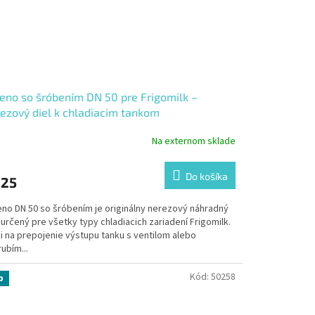
eno so šróbením DN 50 pre Frigomilk –
ezový diel k chladiacim tankom
Na externom sklade
Do košíka
25
eno DN 50 so šróbením je originálny nerezový náhradný
 určený pre všetky typy chladiacich zariadení Frigomilk.
i na prepojenie výstupu tanku s ventilom alebo
ubím...
Kód:
50258
p