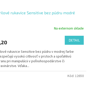
rilové rukavice Sensitive bez púdru modré
Na externom sklade
DETAIL
,20
ilové rukavice Sensitive bez púdru v modrej farbe
zpečujú vysokú citlivosť v prstoch a spoľahlivú
ranu pri manipulácii v poľnohospodárstve či
avinárstve. Vďaka...
Kód:
12650