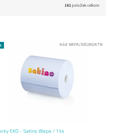
162
položiek celkom
Kód:
WEPA/305280/KTN
p
erky EKO - Satino Wepa / 1 ks