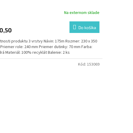
Na externom sklade
Do košíka
0,50
tnosti produktu 3 vrstvy Návin: 175m Rozmer: 230 x 350
Priemer role: 240 mm Priemer dutinky: 70 mm Farba:
á Materiál: 100% recyklát Balenie: 2 ks
Kód:
153069