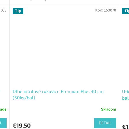
3053
Kód:
153078
Tip
Ti
r
Dlhé nitrilové rukavice Premium Plus 30 cm
Uti
(50ks/bal)
bal
lade
Skladom
L
DETAIL
€19,50
€1