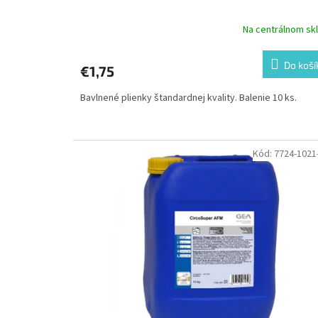
Na centrálnom sk
Do koší
€1,75
Bavlnené plienky štandardnej kvality. Balenie 10 ks.
Kód:
7724-1021