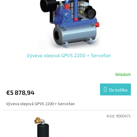
o
o
d
v
u
k
t
o
v
Výveva olejová GPVS 2200 + Servofan
Skladom
Do košíka
€5 878,94
Výveva olejová GPVS 2200 + Servofan
Kód:
9000471