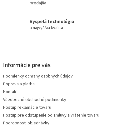
k
predajňa
y
v
ý
Vyspelá technológia
p
a najvyššia kvalita
i
s
Z
u
á
p
ä
Informácie pre vás
t
Podmienky ochrany osobných údajov
i
Doprava a platba
e
Kontakt
Všeobecné obchodné podmienky
Postup reklamácie tovaru
Postup pre odstúpenie od zmluvy a vrátenie tovaru
Podrobnosti objednávky