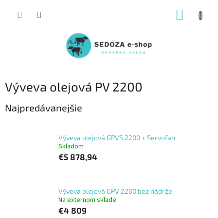
Prejsť
NÁKUP
na
obsah
KOŠÍK
Výveva olejová PV 2200
Najpredávanejšie
Výveva olejová GPVS 2200 + Servofan
Skladom
€5 878,94
Výveva olejová GPV 2200 bez nádrže
Na externom sklade
€4 809