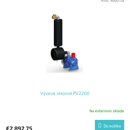
Kód:
9000718
Výveva olejová PV2200
Na externom sklade
Do košíka
€2 892,75