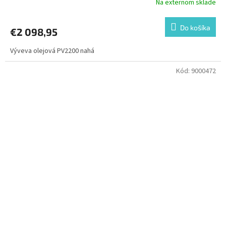
Na externom sklade
Do košíka
€2 098,95
Výveva olejová PV2200 nahá
Kód:
9000472