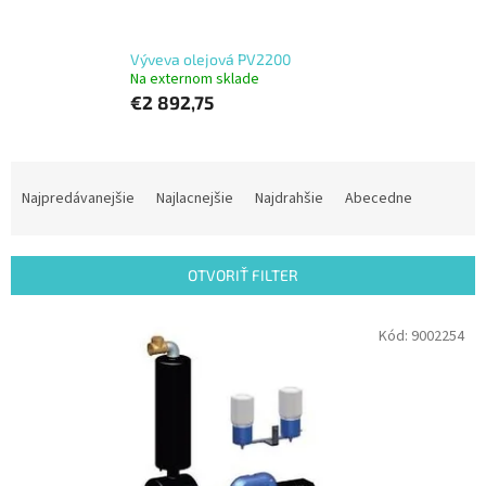
Výveva olejová PV2200
Na externom sklade
€2 892,75
R
a
Najpredávanejšie
Najlacnejšie
Najdrahšie
Abecedne
d
e
n
OTVORIŤ FILTER
i
e
V
Kód:
9002254
p
ý
r
p
o
i
d
s
u
p
k
r
t