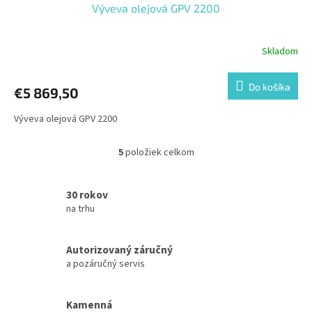
Výveva olejová GPV 2200
Skladom
Do košíka
€5 869,50
Výveva olejová GPV 2200
5
položiek celkom
O
v
l
30 rokov
á
na trhu
d
a
c
Autorizovaný záručný
i
e
a pozáručný servis
p
r
v
Kamenná