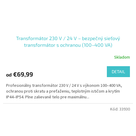
Transformátor 230 V / 24 V – bezpečný sieťový
transformátor s ochranou (100–400 VA)
Skladom
DETAIL
€69,99
od
Profesionálny transformátor 230 V / 24 V s výkonom 100–400 VA,
ochranou proti skratu a preťaženiu, teplotným ističom a krytím
IP44–IP54. Plne zalievané telo pre maximálnu...
Kód:
33930