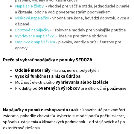
pastviny, výbehy a vonkajšie chovy
v
Napájacie žľaby
- vhodné pre väčšie stáda, jednoduché plnenie
ý
a čistenie, odolné voči poveternostným podmienkam
p
Miskové napájačky
- vhodné pre kone, hovädzí dobytok, ovce a
i
ošípané
s
Loptové napájačky
- izolované modely pre vonkajšie použitie
u
Vyhrievané napájačky -
ideálne pre zimné obdobie
Doplnky k napájačkám
- plaváky, ventily a príslušenstvo pre
opravy
Prečo si vybrať napájačky z ponuky SEDOZA:
Odolné materiály
– liatina, nerez, polyetylén
Vysoká funkčnosť a nízka údržba
Možnosť elektrického
vyhrievania alebo izolácie
Produkty od
overených výrobcov
pre dlhoročné používanie
Napájačky v ponuke eshop.sedoza.sk
sú navrhnuté pre komfort
zvierat aj pohodlie chovateľa. Vyberte si model podľa počtu zvierat,
spôsobu ustajnenia a klimatických podmienok – od stajňových až po
exteriérové riešenia.