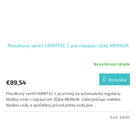
Plavákový ventil FARMTEC C pre napájací žľab MERKUR
Na externom sklade
Do košíka
€89,54
Plavákový ventil FARMTEC C je určený na automatickú reguláciu
hladiny vody v napájacom žľabe MERKUR. Zabezpečuje stabilnú
hladinu vody a spoľahlivý prívod pitnej vody pre...
Kód:
44043