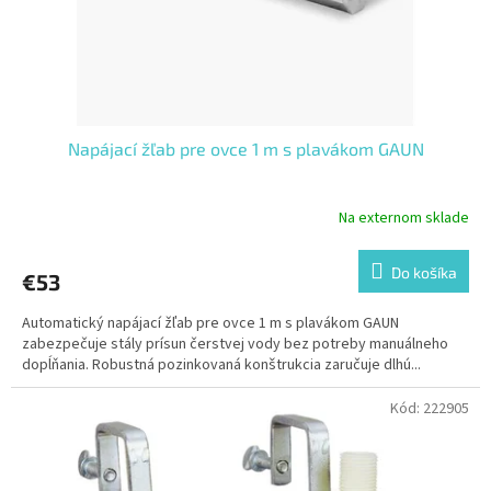
u
k
t
o
v
Napájací žľab pre ovce 1 m s plavákom GAUN
Na externom sklade
Do košíka
€53
Automatický napájací žľab pre ovce 1 m s plavákom GAUN
zabezpečuje stály prísun čerstvej vody bez potreby manuálneho
dopĺňania. Robustná pozinkovaná konštrukcia zaručuje dlhú...
Kód:
222905