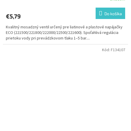
Do košíka
€5,79
Kvalitný mosadzný ventil určený pre liatinové a plastové napájačky
ECO (221500/221800/222000/22500/221600). Spoľahlivá regulácia
prietoku vody pri prevádzkovom tlaku 1–5 bar....
Kód:
F134107