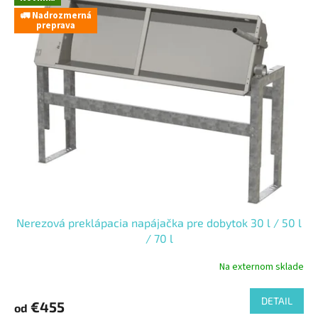
🚛 Nadrozmerná
preprava
Nerezová preklápacia napájačka pre dobytok 30 l / 50 l
/ 70 l
Na externom sklade
DETAIL
€455
od