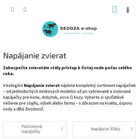
Prejsť
NÁKUP
na
obsah
KOŠÍK
Napájanie zvierat
Zabezpečte zvieratám stály prístup k čistej vode počas celého
roka.
V kategórii
Napájanie zvierat
nájdete kompletný sortiment napájačiek
– od jednoduchých miskových modelov až po vyhrievané a izolované
napájačky pre kone, dobytok, ovce či kozy. Vyberte si spoľahlivé
riešenie pre stajňu, výbeh alebo farmu – s dôrazom na kvalitu, úsporu
vody a dlhú životnosť.
Pastvinové
Napájacie žľaby
napájačky