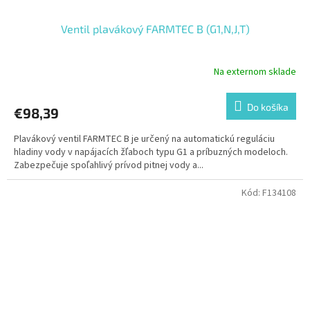
Ventil plavákový FARMTEC B (G1,N,J,T)
Na externom sklade
Do košíka
€98,39
Plavákový ventil FARMTEC B je určený na automatickú reguláciu
hladiny vody v napájacích žľaboch typu G1 a príbuzných modeloch.
Zabezpečuje spoľahlivý prívod pitnej vody a...
Kód:
F134108