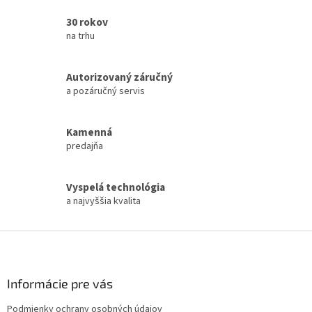
30 rokov
na trhu
Autorizovaný záručný
a pozáručný servis
Kamenná
predajňa
Vyspelá technológia
a najvyššia kvalita
Z
á
p
ä
Informácie pre vás
t
Podmienky ochrany osobných údajov