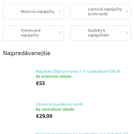
Loptové napájačky
Miskové napájačky
(izolované)
Vyhrievané
Doplnky k
napájačky
napájačkám
Najpredávanejšie
Napájací žľab pre ovce 1 m s plavákom GAUN
Na externom sklade
€53
Závesný plavákový ventil
Na centrálnom sklade
€29,99
Nerezová preklápacia napájačka pre dobytok 30