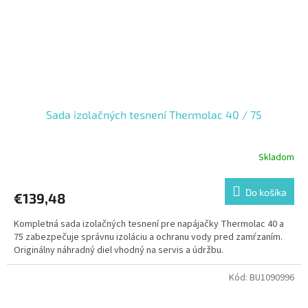
Sada izolačných tesnení Thermolac 40 / 75
Skladom
Do košíka
€139,48
Kompletná sada izolačných tesnení pre napájačky Thermolac 40 a
75 zabezpečuje správnu izoláciu a ochranu vody pred zamŕzaním.
Originálny náhradný diel vhodný na servis a údržbu.
Kód:
BU1090996