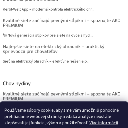
Kerbl-Welt App – moderná kontrola elektrického ohr...
Kvalitné siete začínajú pevnými stĺpikmi – spoznajte AKO
PREMIUM
🐑 Nová generácia stĺpikov pre siete na ovce a hydi...
Najlepšie siete na elektrický ohradník – praktický
sprievodca pre chovateľov
Sieť na elektrický ohradník – efektívne riešenie p...
Chov hydiny
Kvalitné siete začínajú pevnými stĺpikmi – spoznajte AKO
PREMIUM
Chov sliepok a hydiny: Krmivo, ustajnenie, vybavenie
Používame súbory cookie, aby sme vám umožnili pohodlné
prehliadanie webovej stránky a vďaka analýze neustále
zlepšovali jej funkcie, výkon a použiteľnosť.
Viac informácií