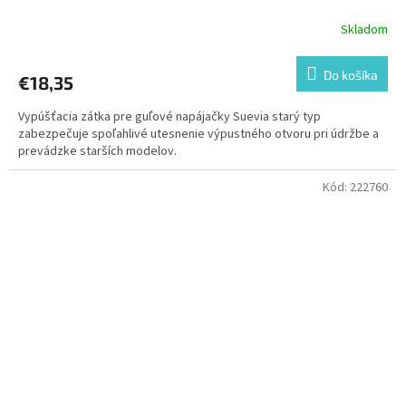
Skladom
Do košíka
€18,35
Vypúšťacia zátka pre guľové napájačky Suevia starý typ
zabezpečuje spoľahlivé utesnenie výpustného otvoru pri údržbe a
prevádzke starších modelov.
Kód:
222760