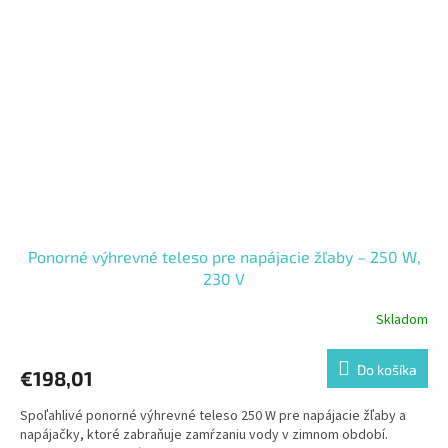
Ponorné výhrevné teleso pre napájacie žľaby – 250 W,
230 V
Skladom
Do košíka
€198,01
Spoľahlivé ponorné výhrevné teleso 250 W pre napájacie žľaby a
napájačky, ktoré zabraňuje zamŕzaniu vody v zimnom období.