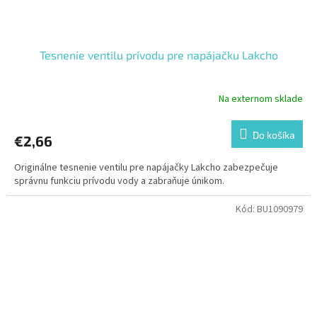
Tesnenie ventilu prívodu pre napájačku Lakcho
Na externom sklade
Do košíka
€2,66
Originálne tesnenie ventilu pre napájačky Lakcho zabezpečuje
správnu funkciu prívodu vody a zabraňuje únikom.
Kód:
BU1090979