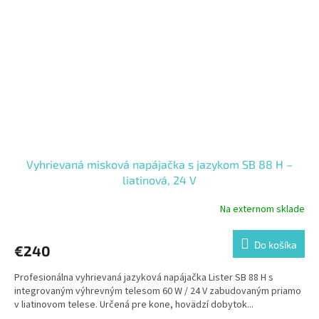
Vyhrievaná misková napájačka s jazykom SB 88 H –
liatinová, 24 V
Na externom sklade
Do košíka
€240
Profesionálna vyhrievaná jazyková napájačka Lister SB 88 H s
integrovaným výhrevným telesom 60 W / 24 V zabudovaným priamo
v liatinovom telese. Určená pre kone, hovädzí dobytok...