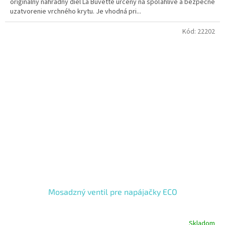
originálny náhradný diel La Buvette určený na spoľahlivé a bezpečné
uzatvorenie vrchného krytu. Je vhodná pri...
Kód:
22202
Mosadzný ventil pre napájačky ECO
Skladom