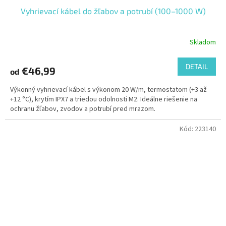
Vyhrievací kábel do žľabov a potrubí (100–1000 W)
Skladom
DETAIL
€46,99
od
Výkonný vyhrievací kábel s výkonom 20 W/m, termostatom (+3 až
+12 °C), krytím IPX7 a triedou odolnosti M2. Ideálne riešenie na
ochranu žľabov, zvodov a potrubí pred mrazom.
Kód:
223140