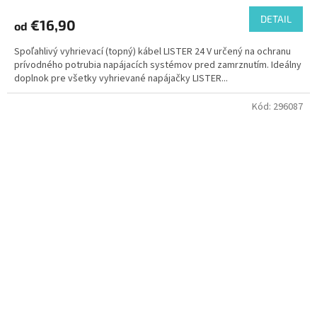
DETAIL
€16,90
od
Spoľahlivý vyhrievací (topný) kábel LISTER 24 V určený na ochranu
prívodného potrubia napájacích systémov pred zamrznutím. Ideálny
doplnok pre všetky vyhrievané napájačky LISTER...
Kód:
296087