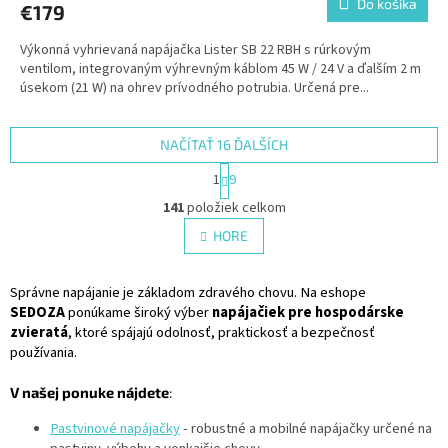
Do košíka
€179
Výkonná vyhrievaná napájačka Lister SB 22 RBH s rúrkovým
ventilom, integrovaným výhrevným káblom 45 W / 24 V a ďalším 2 m
úsekom (21 W) na ohrev prívodného potrubia. Určená pre...
NAČÍTAŤ 16 ĎALŠÍCH
S
1
9
t
O
r
141
položiek celkom
v
á
l
HORE
n
á
k
d
o
v
Správne napájanie je základom zdravého chovu. Na eshope
a
a
c
SEDOZA
ponúkame široký výber
napájačiek pre hospodárske
n
i
zvieratá
, ktoré spájajú odolnosť, praktickosť a bezpečnosť
i
e
používania.
e
p
r
V našej ponuke nájdete
:
v
k
Pastvinové napájačky
- robustné a mobilné napájačky určené na
y