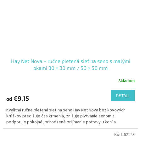
Hay Net Nova – ručne pletená sieť na seno s malými
okami 30 × 30 mm / 50 × 50 mm
Skladom
DETAIL
€9,15
od
Kvalitná ručne pletená sieť na seno Hay Net Nova bez kovových
krúžkov predlžuje čas kŕmenia, znižuje plytvanie senom a
podporuje pokojné, prirodzené prijímanie potravy u koní a...
Kód:
62123