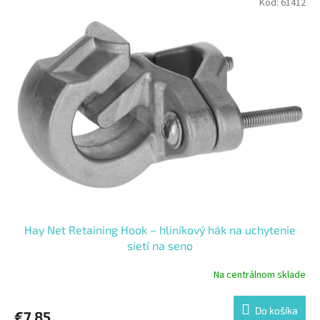
Kód:
61412
Hay Net Retaining Hook – hliníkový hák na uchytenie
sietí na seno
Na centrálnom sklade
Do košíka
€7,85