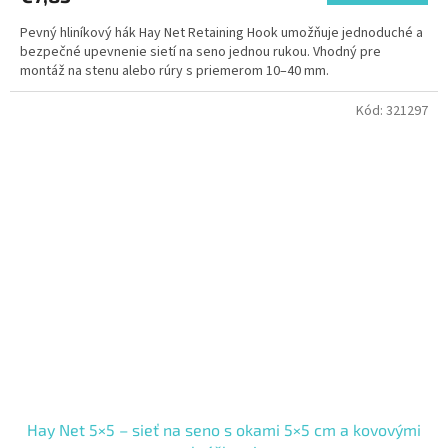
Pevný hliníkový hák Hay Net Retaining Hook umožňuje jednoduché a
bezpečné upevnenie sietí na seno jednou rukou. Vhodný pre
montáž na stenu alebo rúry s priemerom 10–40 mm.
Kód:
321297
Hay Net 5×5 – sieť na seno s okami 5×5 cm a kovovými