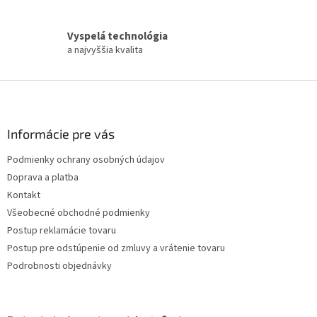
y
v
ý
Vyspelá technológia
p
a najvyššia kvalita
i
s
Z
u
á
p
ä
Informácie pre vás
t
Podmienky ochrany osobných údajov
i
Doprava a platba
e
Kontakt
Všeobecné obchodné podmienky
Postup reklamácie tovaru
Postup pre odstúpenie od zmluvy a vrátenie tovaru
Podrobnosti objednávky