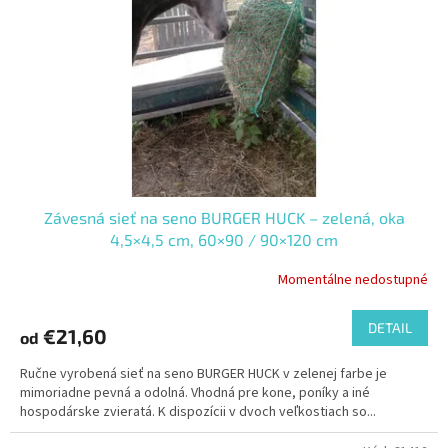
Závesná sieť na seno BURGER HUCK – zelená, oka
4,5×4,5 cm, 60×90 / 90×120 cm
Momentálne nedostupné
DETAIL
€21,60
od
Ručne vyrobená sieť na seno BURGER HUCK v zelenej farbe je
mimoriadne pevná a odolná. Vhodná pre kone, poníky a iné
hospodárske zvieratá. K dispozícii v dvoch veľkostiach so...