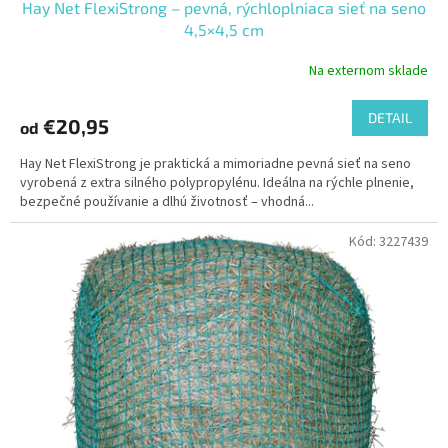
Hay Net FlexiStrong – pevná, rýchloplniaca sieť na seno
4,5×4,5 cm
Na externom sklade
DETAIL
€20,95
od
Hay Net FlexiStrong je praktická a mimoriadne pevná sieť na seno
vyrobená z extra silného polypropylénu. Ideálna na rýchle plnenie,
bezpečné používanie a dlhú životnosť – vhodná...
Kód:
3227439