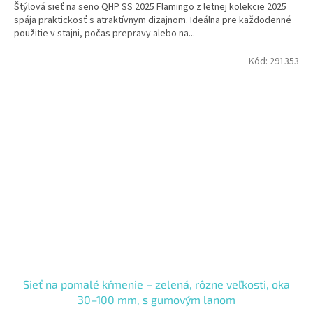
Štýlová sieť na seno QHP SS 2025 Flamingo z letnej kolekcie 2025
spája praktickosť s atraktívnym dizajnom. Ideálna pre každodenné
použitie v stajni, počas prepravy alebo na...
Kód:
291353
Sieť na pomalé kŕmenie – zelená, rôzne veľkosti, oka
30–100 mm, s gumovým lanom