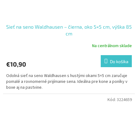
Sieť na seno Waldhausen – čierna, oko 5×5 cm, výška 85
cm
Na centrálnom sklade
Do košíka
€10,90
Odolná sieť na seno Waldhausen s hustými okami 5×5 cm zaručuje
pomalé a rovnomerné prijímanie sena. Ideálna pre kone a poníky v
boxe aj na pastvine.
Kód:
3224659