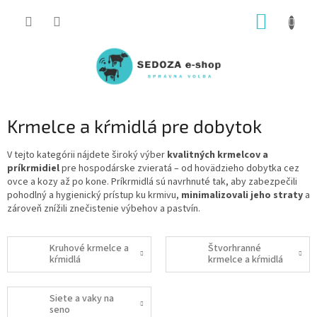
Prejsť
NÁKUP
na
obsah
KOŠÍK
Krmelce a kŕmidlá pre dobytok
V tejto kategórii nájdete široký výber
kvalitných krmelcov a
príkrmidiel
pre hospodárske zvieratá – od hovädzieho dobytka cez
ovce a kozy až po kone. Príkrmidlá sú navrhnuté tak, aby zabezpečili
pohodlný a hygienický prístup ku krmivu,
minimalizovali jeho straty
a
zároveň znížili znečistenie výbehov a pastvín.
Kruhové krmelce a
Štvorhranné
kŕmidlá
krmelce a kŕmidlá
Siete a vaky na
seno