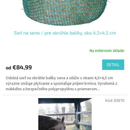
Sieť na seno / pre okrúhle balíky, oko 4,5×4,5 cm
Na externom sklade
DETAIL
€84,99
od
Odolná sieť na okrúhle balíky sena a siláže s okami 4,5×4,5 cm
výrazne znižuje plytvanie a spomaľuje príjem krmiva. Vyrobená z
mäkkého a bezpečného polypropylénu s priemerom...
Kód:
83870