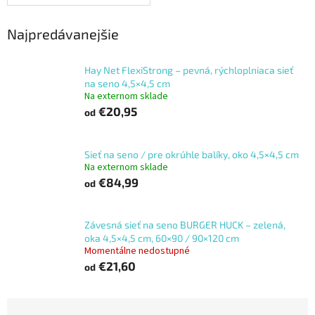
Najpredávanejšie
Hay Net FlexiStrong – pevná, rýchloplniaca sieť
na seno 4,5×4,5 cm
Na externom sklade
€20,95
od
Sieť na seno / pre okrúhle balíky, oko 4,5×4,5 cm
Na externom sklade
€84,99
od
Závesná sieť na seno BURGER HUCK – zelená,
oka 4,5×4,5 cm, 60×90 / 90×120 cm
Momentálne nedostupné
€21,60
od
R