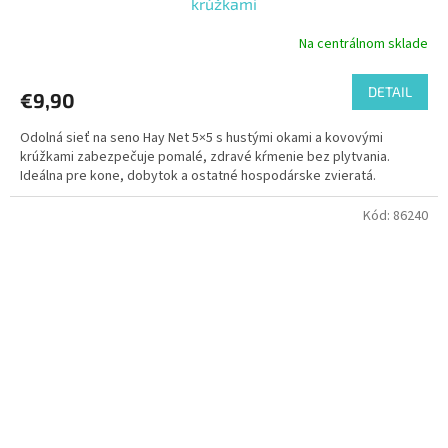
krúžkami
Na centrálnom sklade
DETAIL
€9,90
Odolná sieť na seno Hay Net 5×5 s hustými okami a kovovými
krúžkami zabezpečuje pomalé, zdravé kŕmenie bez plytvania.
Ideálna pre kone, dobytok a ostatné hospodárske zvieratá.
Kód:
86240