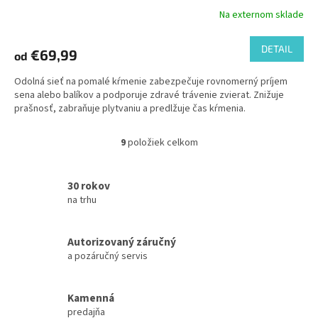
Na externom sklade
DETAIL
€69,99
od
Odolná sieť na pomalé kŕmenie zabezpečuje rovnomerný príjem
sena alebo balíkov a podporuje zdravé trávenie zvierat. Znižuje
prašnosť, zabraňuje plytvaniu a predlžuje čas kŕmenia.
9
položiek celkom
O
v
l
30 rokov
á
na trhu
d
a
c
Autorizovaný záručný
i
e
a pozáručný servis
p
r
v
Kamenná
k
predajňa