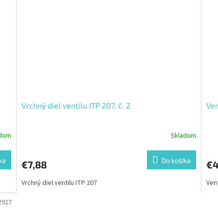
Vrchný diel ventilu ITP 207, č. 2
Ven
adom
Skladom
ka
Do košíka
€7,88
€4
Vrchný diel ventilu ITP 207
Vent
2927