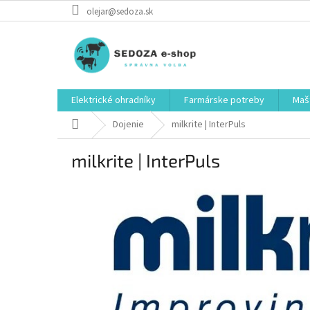
Prejsť
olejar@sedoza.sk
na
obsah
Elektrické ohradníky
Farmárske potreby
Mašt
Domov
Dojenie
milkrite | InterPuls
milkrite | InterPuls