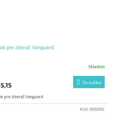
ok pre zberač Vanguard
Skladom
Do košíka
5,15
ok pre zberač Vanguard
Kód:
9002931