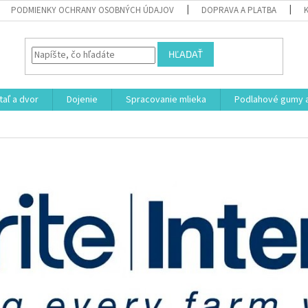
PODMIENKY OCHRANY OSOBNÝCH ÚDAJOV
DOPRAVA A PLATBA
HĽADAŤ
aľ a dvor
Dojenie
Spracovanie mlieka
Podlahové gumy a