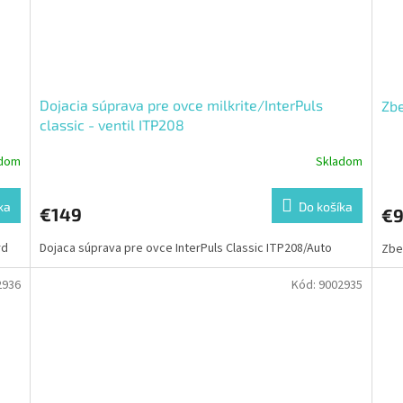
Dojacia súprava pre ovce milkrite/InterPuls
Zbe
classic - ventil ITP208
adom
Skladom
ka
Do košíka
€149
€9
rd
Dojaca súprava pre ovce InterPuls Classic ITP208/Auto
Zbe
2936
Kód:
9002935