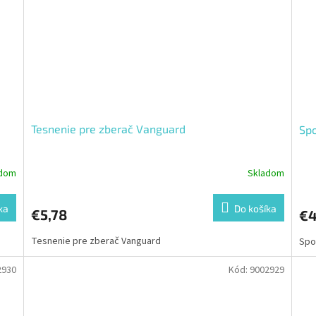
Tesnenie pre zberač Vanguard
Spo
adom
Skladom
ka
Do košíka
€5,78
€4
Tesnenie pre zberač Vanguard
Spo
2930
Kód:
9002929