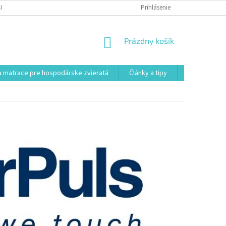
KONTAKT
VŠEOBECNÉ OBCHODNÉ PODMIENKY
Prihlásenie
POSTUP REKLAMÁCI
NÁKUPNÝ
Prázdny košík
KOŠÍK
 matrace pre hospodárske zvieratá
Články a tipy
Kontakt