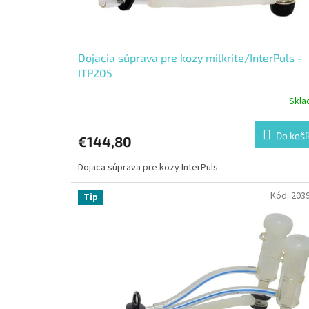
k
t
o
v
Dojacia súprava pre kozy milkrite/InterPuls -
ITP205
Skl
Do koší
€144,80
Dojaca súprava pre kozy InterPuls
Kód:
203
Tip