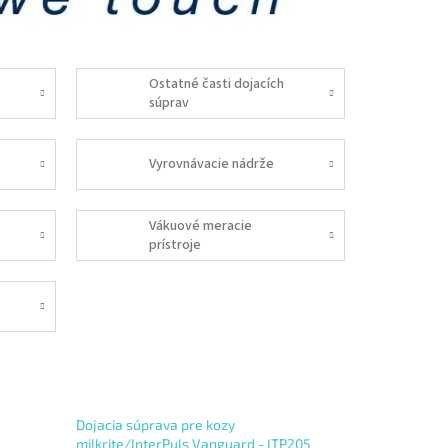
Ostatné časti dojacích
súprav
Vyrovnávacie nádrže
Vákuové meracie
prístroje
Dojacia súprava pre kozy
milkrite/InterPuls Vanguard - ITP205