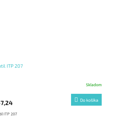
til ITP 207
Skladom
Do košíka
7,24
il ITP 207