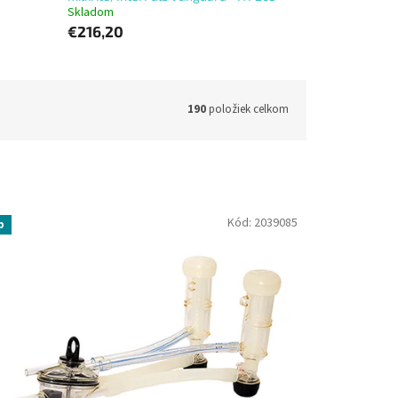
Skladom
€216,20
190
položiek celkom
Kód:
2039085
p