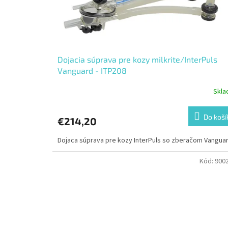
Dojacia súprava pre kozy milkrite/InterPuls
Vanguard - ITP208
Skl
Do koší
€214,20
Dojaca súprava pre kozy InterPuls so zberačom Vangua
Kód:
900