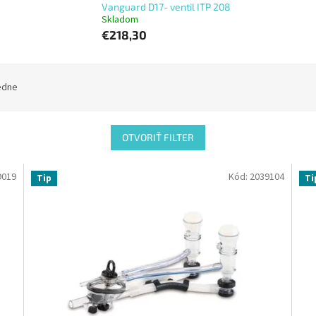
Vanguard D17- ventil ITP 208
Skladom
€218,30
edne
OTVORIŤ FILTER
9019
Kód:
2039104
Tip
Ti