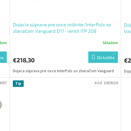
Dojacia súprava pre ovce milkrite/InterPuls so
Doj
zberačom Vanguard D17- ventil ITP 208
Van
adom
Skladom
ka
Do košíka
€218,30
€2
Dojaca súprava pre ovce InterPuls so zberačom Vanguard
Doj
9097
Kód:
2089024
Tip