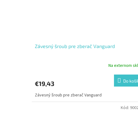
Závesný šroub pre zberač Vanguard
Na externom sk
Do koší
€19,43
Závesný šroub pre zberač Vanguard
Kód:
900