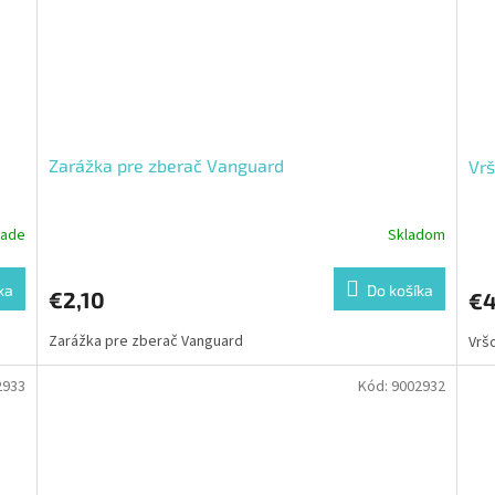
Zarážka pre zberač Vanguard
Vrš
lade
Skladom
ka
Do košíka
€2,10
€4
Zarážka pre zberač Vanguard
Vrš
2933
Kód:
9002932