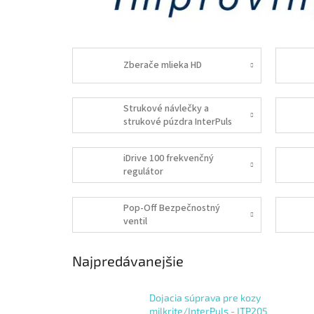
Zberače mlieka HD
Strukové návlečky a
strukové púzdra InterPuls
iDrive 100 frekvenčný
regulátor
Pop-Off Bezpečnostný
ventil
Najpredávanejšie
Dojacia súprava pre kozy
milkrite/InterPuls - ITP205