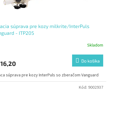
acia súprava pre kozy milkrite/InterPuls
guard - ITP205
Skladom
Do košíka
16,20
aca súprava pre kozy InterPuls so zberačom Vanguard
Kód:
9002937