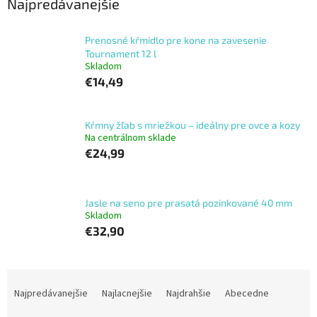
Najpredávanejšie
Prenosné kŕmidlo pre kone na zavesenie
Tournament 12 l
Skladom
€14,49
Kŕmny žľab s mriežkou – ideálny pre ovce a kozy
Na centrálnom sklade
€24,99
Jasle na seno pre prasatá pozinkované 40 mm
Skladom
€32,90
R
a
Najpredávanejšie
Najlacnejšie
Najdrahšie
Abecedne
d