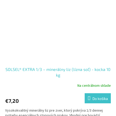
SOLSEL® EXTRA 1/3 – minerálny liz (lízna soľ) - kocka 10
kg
Na centrálnom sklade
Do košíka
€7,20
Vysokokvalitný minerálny liz pre zver, ktorý pokrýva 1/3 dennej
potreby esenciálnych stopových prvkov. Vhodný pre hovädzí