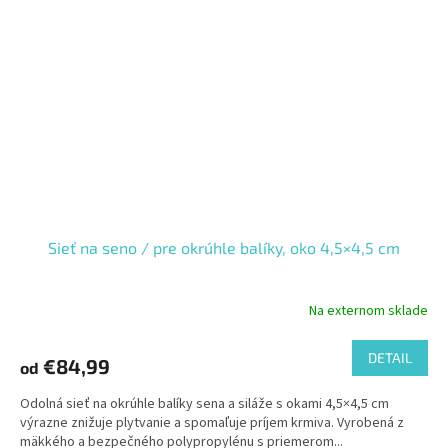
Sieť na seno / pre okrúhle balíky, oko 4,5×4,5 cm
Na externom sklade
DETAIL
€84,99
od
Odolná sieť na okrúhle balíky sena a siláže s okami 4,5×4,5 cm
výrazne znižuje plytvanie a spomaľuje príjem krmiva. Vyrobená z
mäkkého a bezpečného polypropylénu s priemerom...