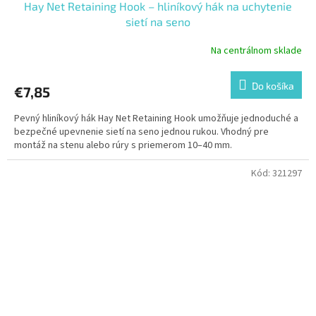
Hay Net Retaining Hook – hliníkový hák na uchytenie
sietí na seno
Na centrálnom sklade
Do košíka
€7,85
Pevný hliníkový hák Hay Net Retaining Hook umožňuje jednoduché a
bezpečné upevnenie sietí na seno jednou rukou. Vhodný pre
montáž na stenu alebo rúry s priemerom 10–40 mm.
Kód:
321297