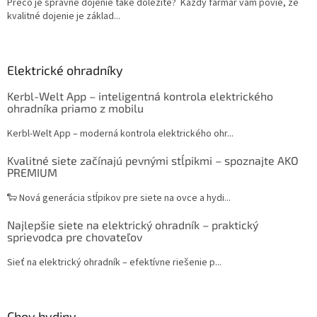
Prečo je správne dojenie také dôležité? Každý farmár vám povie, že
kvalitné dojenie je základ...
Elektrické ohradníky
Kerbl-Welt App – inteligentná kontrola elektrického
ohradníka priamo z mobilu
Kerbl-Welt App – moderná kontrola elektrického ohr...
Kvalitné siete začínajú pevnými stĺpikmi – spoznajte AKO
PREMIUM
🐑 Nová generácia stĺpikov pre siete na ovce a hydi...
Najlepšie siete na elektrický ohradník – praktický
sprievodca pre chovateľov
Sieť na elektrický ohradník – efektívne riešenie p...
Chov hydiny