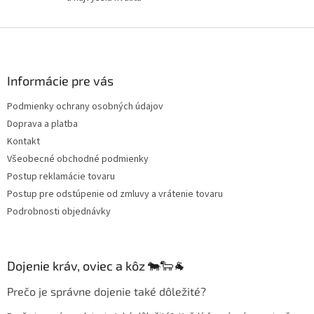
Z
á
p
ä
Informácie pre vás
t
Podmienky ochrany osobných údajov
i
Doprava a platba
e
Kontakt
Všeobecné obchodné podmienky
Postup reklamácie tovaru
Postup pre odstúpenie od zmluvy a vrátenie tovaru
Podrobnosti objednávky
Dojenie kráv, oviec a kôz 🐄🐑🐐
Prečo je správne dojenie také dôležité?