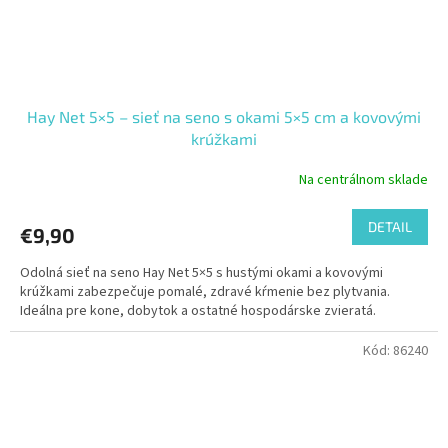
Hay Net 5×5 – sieť na seno s okami 5×5 cm a kovovými
krúžkami
Na centrálnom sklade
DETAIL
€9,90
Odolná sieť na seno Hay Net 5×5 s hustými okami a kovovými
krúžkami zabezpečuje pomalé, zdravé kŕmenie bez plytvania.
Ideálna pre kone, dobytok a ostatné hospodárske zvieratá.
Kód:
86240