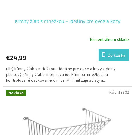
Kŕmny žľab s mriežkou – ideálny pre ovce a kozy
Na centrálnom sklade
Do košíka
€24,99
Dlhý kŕmny žľab s mriežkou – ideálny pre ovce a kozy Odolný
plastový kŕmny žľab s integrovanou kŕmnou mriežkou na
kontrolované dávkovanie krmiva. Minimalizuje straty a...
Kód:
13302
Novinka