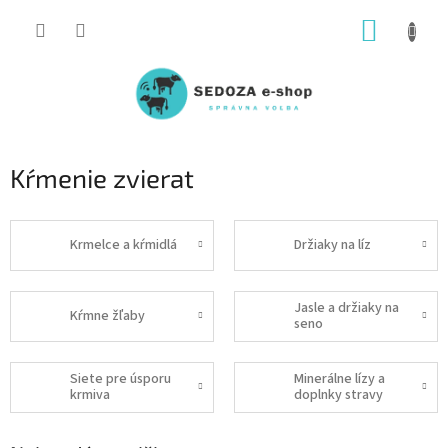
Prejsť
NÁKUP
na
obsah
KOŠÍK
Kŕmenie zvierat
Krmelce a kŕmidlá
Držiaky na líz
Jasle a držiaky na
Kŕmne žľaby
seno
Siete pre úsporu
Minerálne lízy a
krmiva
doplnky stravy