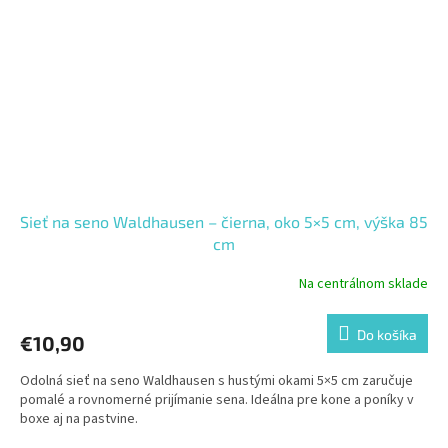
Sieť na seno Waldhausen – čierna, oko 5×5 cm, výška 85
cm
Na centrálnom sklade
Do košíka
€10,90
Odolná sieť na seno Waldhausen s hustými okami 5×5 cm zaručuje
pomalé a rovnomerné prijímanie sena. Ideálna pre kone a poníky v
boxe aj na pastvine.