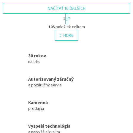
NAČÍTAŤ 16 ĎALŠÍCH
S
1
7
t
O
r
105
položiek celkom
v
á
l
HORE
n
á
k
d
o
v
a
30 rokov
a
c
n
na trhu
i
i
e
e
p
Autorizovaný záručný
r
a pozáručný servis
v
k
y
Kamenná
v
ý
predajňa
p
i
s
Vyspelá technológia
u
a najvyššia kvalita