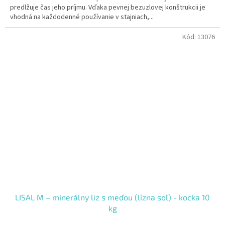
predlžuje čas jeho príjmu. Vďaka pevnej bezuzlovej konštrukcii je
vhodná na každodenné používanie v stajniach,...
Kód:
13076
LISAL M – minerálny liz s meďou (lízna soľ) - kocka 10
kg