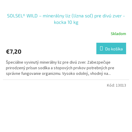
SOLSEL® WILD – minerálny liz (lízna soľ) pre divú zver -
kocka 10 kg
Skladom
Do košíka
€7,20
Špeciálne vyvinutý minerálny liz pre divú zver. Zabezpečuje
prirodzený prísun sodíka a stopových prvkov potrebných pre
správne fungovanie organizmu. Vysoko odolný, vhodný na...
Kód:
13013