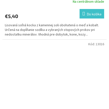
Na centrálnom sklade
Do košíka
€5,40
Lisovaná soľná kocka z kamennej soli obohatená o meď a kobalt.
Určená na dopĺňanie sodíka a vybraných stopových prvkov pri
nedostatku minerálov. Vhodná pre dobytok, kone, kozy...
Kód:
13016