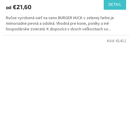
DETAIL
€21,60
od
Ručne vyrobená sieť na seno BURGER HUCK v zelenej farbe je
mimoriadne pevná a odolná. Vhodná pre kone, poníky a iné
hospodárske zvieratá. K dispozícii v dvoch veľkostiach so...
Kód:
61412