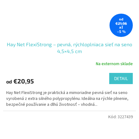
od
€21,96
až
–5 %
Hay Net FlexiStrong – pevná, rýchloplniaca sieť na seno
4,5×4,5 cm
Na externom sklade
DETAIL
€20,95
od
Hay Net FlexiStrong je praktická a mimoriadne pevná sieť na seno
vyrobená z extra silného polypropylénu. Ideálna na rýchle plnenie,
bezpečné používanie a dlhú životnosť – vhodná...
Kód:
3227439