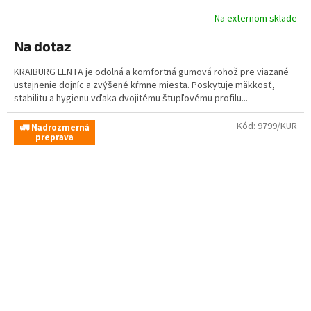
Na externom sklade
Na dotaz
KRAIBURG LENTA je odolná a komfortná gumová rohož pre viazané
ustajnenie dojníc a zvýšené kŕmne miesta. Poskytuje mäkkosť,
stabilitu a hygienu vďaka dvojitému štupľovému profilu...
Kód:
9799/KUR
🚛 Nadrozmerná
preprava