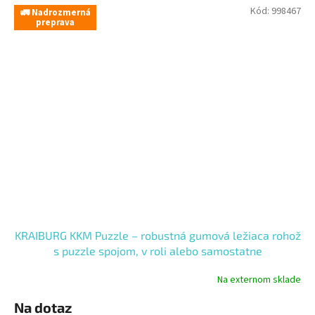
Kód:
998467
🚛 Nadrozmerná
preprava
KRAIBURG KKM Puzzle – robustná gumová ležiaca rohož
s puzzle spojom, v roli alebo samostatne
Na externom sklade
Na dotaz