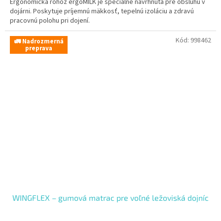
Ergonomická rohož ergoMILK je špeciálne navrhnutá pre obsluhu v
dojárni. Poskytuje príjemnú mäkkosť, tepelnú izoláciu a zdravú
pracovnú polohu pri dojení.
Kód:
998462
🚛 Nadrozmerná
preprava
WINGFLEX – gumová matrac pre voľné ležoviská dojníc