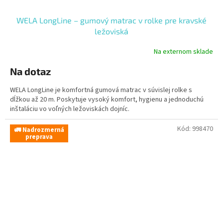
WELA LongLine – gumový matrac v rolke pre kravské
ležoviská
Na externom sklade
Na dotaz
WELA LongLine je komfortná gumová matrac v súvislej rolke s
dĺžkou až 20 m. Poskytuje vysoký komfort, hygienu a jednoduchú
inštaláciu vo voľných ležoviskách dojníc.
Kód:
998470
🚛 Nadrozmerná
preprava