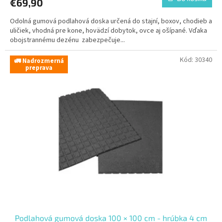
€69,90
Odolná gumová podlahová doska určená do stajní, boxov, chodieb a
uličiek, vhodná pre kone, hovädzí dobytok, ovce aj ošípané. Vďaka
obojstrannému dezénu zabezpečuje...
Kód:
30340
🚛 Nadrozmerná
preprava
Podlahová gumová doska 100 × 100 cm - hrúbka 4 cm