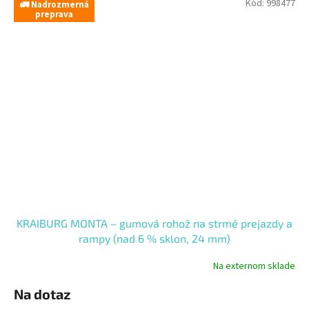
Kód:
998477
🚛 Nadrozmerná
preprava
KRAIBURG MONTA – gumová rohož na strmé prejazdy a
rampy (nad 6 % sklon, 24 mm)
Na externom sklade
Na dotaz