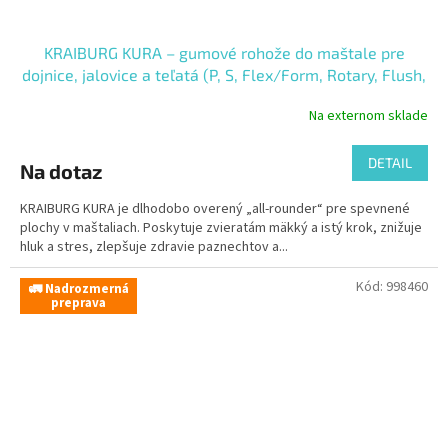
KRAIBURG KURA – gumové rohože do maštale pre
dojnice, jalovice a teľatá (P, S, Flex/Form, Rotary, Flush,
CowWalk)
Na externom sklade
DETAIL
Na dotaz
KRAIBURG KURA je dlhodobo overený „all-rounder“ pre spevnené
plochy v maštaliach. Poskytuje zvieratám mäkký a istý krok, znižuje
hluk a stres, zlepšuje zdravie paznechtov a...
Kód:
998460
🚛 Nadrozmerná
preprava