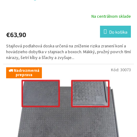
Na centrálnom sklade
Do košíka
€63,90
Stajňová podlahová doska určená na zníženie rizika zranení koní a
hovädzieho dobytka v stajniach a boxoch. Mäkký, pružný povrch tlmí
nárazy, šetrí kĺby a šľachy a zvyšuje...
Kód:
30073
🚛 Nadrozmerná
preprava