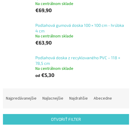
Na centrálnom sklade
€69,90
Podlahová gumová doska 100 × 100 cm - hrúbka
4 cm
Na centrálnom sklade
€63,90
Podlahová doska z recyklovaného PVC – 118 ×
78,5 cm
Na centrálnom sklade
€5,30
od
R
a
Najpredávanejšie
Najlacnejšie
Najdrahšie
Abecedne
d
e
n
OTVORIŤ FILTER
i
e