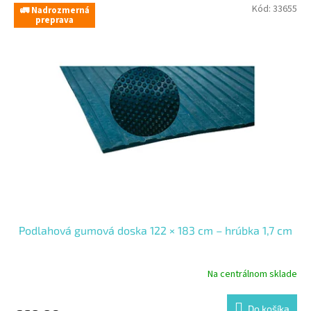
V
Kód:
33655
p
🚛 Nadrozmerná
ý
preprava
r
p
o
i
d
s
u
p
k
r
t
o
o
d
v
u
k
t
o
v
Podlahová gumová doska 122 × 183 cm – hrúbka 1,7 cm
Na centrálnom sklade
Do košíka