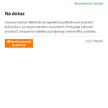
Na externom sklade
Na dotaz
Gumová matrac WINGFLEX je najmäkšia podložka pre kravské
ležoviská s vysokými nárokmi na komfort. Poskytuje výbornú
pružnosť, bezpečnú stabilitu a podporuje zdravé kĺby a polohu...
Kód:
998465
🚛 Nadrozmerná
preprava