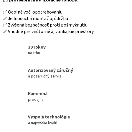
r
v
✅ Odolné voči opotrebovaniu
k
✅ Jednoduchá montáž aj údržba
y
v
✅ Zvýšená bezpečnosť proti pošmyknutiu
ý
✅ Vhodné pre vnútorné aj vonkajšie priestory
p
i
s
30 rokov
u
na trhu
Autorizovaný záručný
a pozáručný servis
Kamenná
predajňa
Vyspelá technológia
a najvyššia kvalita