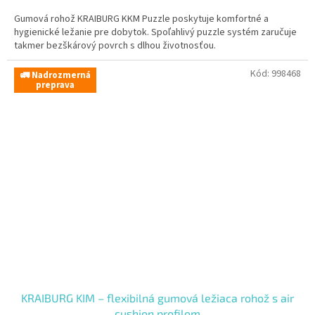
Gumová rohož KRAIBURG KKM Puzzle poskytuje komfortné a
hygienické ležanie pre dobytok. Spoľahlivý puzzle systém zaručuje
takmer bezškárový povrch s dlhou životnosťou.
Kód:
998468
🚛 Nadrozmerná
preprava
KRAIBURG KIM – flexibilná gumová ležiaca rohož s air
cushion profilom