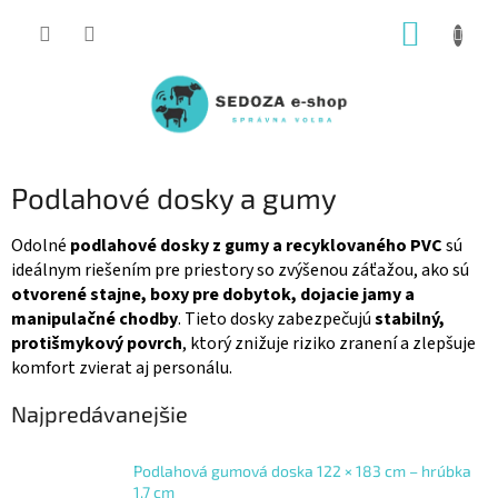
Prejsť
NÁKUP
na
obsah
KOŠÍK
Podlahové dosky a gumy
Odolné
podlahové dosky z gumy a recyklovaného PVC
sú
ideálnym riešením pre priestory so zvýšenou záťažou, ako sú
otvorené stajne, boxy pre dobytok, dojacie jamy a
manipulačné chodby
. Tieto dosky zabezpečujú
stabilný,
protišmykový povrch
, ktorý znižuje riziko zranení a zlepšuje
komfort zvierat aj personálu.
Najpredávanejšie
Podlahová gumová doska 122 × 183 cm – hrúbka
1,7 cm