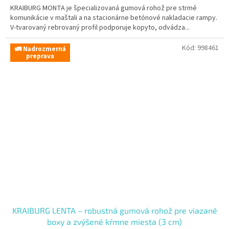
KRAIBURG MONTA je špecializovaná gumová rohož pre strmé
komunikácie v maštali a na stacionárne betónové nakladacie rampy.
V-tvarovaný rebrovaný profil podporuje kopyto, odvádza...
Kód:
998461
🚛 Nadrozmerná
preprava
KRAIBURG LENTA – robustná gumová rohož pre viazané
boxy a zvýšené kŕmne miesta (3 cm)