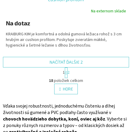
Na externom sklade
Na dotaz
KRAIBURG KIM je komfortná a odolná gumová ležiaca rohož s 3 cm
hrubým air cushion profilom. Poskytuje zvieratám mäkké,
hygienické a šetrné ležanie s dlhou životnosťou.
NAČÍTAŤ ĎALŠIE 2
S
1
2
t
O
r
18
položiek celkom
v
á
l
HORE
n
á
k
d
o
v
a
Vďaka svojej robustnosti, jednoduchému čisteniu a dlhej
a
c
životnosti sú gumené a PVC podlahy často využívané v
n
i
chovoch hovädzieho dobytka, koní, oviec aj kôz
. Vyberte si
i
e
e
z ponuky rôznych rozmerov a typov – od klasických dosiek až
p
po
protivibračné a izolačné rohože
.