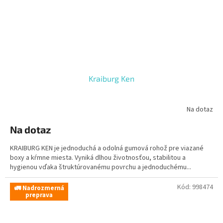
Kraiburg Ken
Na dotaz
Na dotaz
KRAIBURG KEN je jednoduchá a odolná gumová rohož pre viazané
boxy a kŕmne miesta. Vyniká dlhou životnosťou, stabilitou a
hygienou vďaka štruktúrovanému povrchu a jednoduchému...
Kód:
998474
🚛 Nadrozmerná
preprava