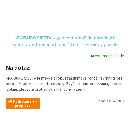
KRAIBURG SIESTA – gumová rohož do pôrodných
kotercov a triediacich zón (3 cm, 4-stranný puzzle
zámok)
Na externom sklade
Na dotaz
KRAIBURG SIESTA je mäkká a robustná gumová rohož navrhnutá pre
pôrodné koterce a triediace zóny. Zvyšuje komfort ležania, tepelne
izoluje, zlepšuje protišmyk a uľahčuje hygienu.
Kód:
9814/PRO
🚛 Nadrozmerná
preprava