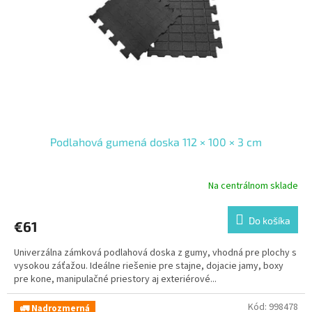
Podlahová gumená doska 112 × 100 × 3 cm
Na centrálnom sklade
Do košíka
€61
Univerzálna zámková podlahová doska z gumy, vhodná pre plochy s
vysokou záťažou. Ideálne riešenie pre stajne, dojacie jamy, boxy
pre kone, manipulačné priestory aj exteriérové...
Kód:
998478
🚛 Nadrozmerná