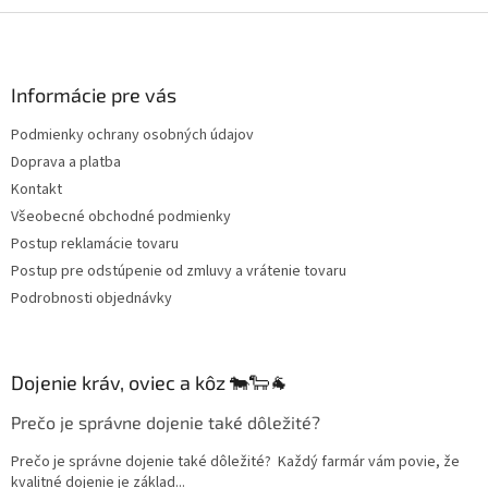
Z
á
p
ä
Informácie pre vás
t
Podmienky ochrany osobných údajov
i
Doprava a platba
e
Kontakt
Všeobecné obchodné podmienky
Postup reklamácie tovaru
Postup pre odstúpenie od zmluvy a vrátenie tovaru
Podrobnosti objednávky
Dojenie kráv, oviec a kôz 🐄🐑🐐
Prečo je správne dojenie také dôležité?
Prečo je správne dojenie také dôležité? Každý farmár vám povie, že
kvalitné dojenie je základ...