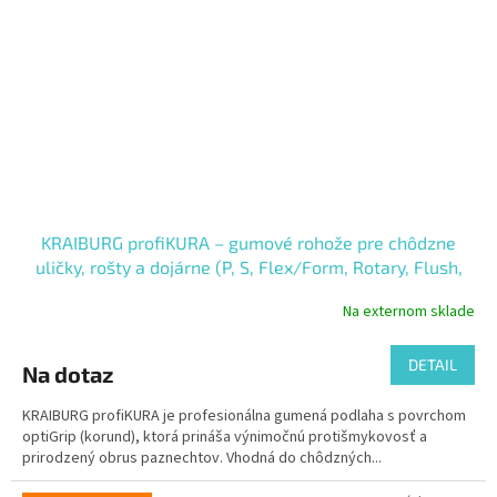
KRAIBURG profiKURA – gumové rohože pre chôdzne
uličky, rošty a dojárne (P, S, Flex/Form, Rotary, Flush,
CowWalk)
Na externom sklade
DETAIL
Na dotaz
KRAIBURG profiKURA je profesionálna gumená podlaha s povrchom
optiGrip (korund), ktorá prináša výnimočnú protišmykovosť a
prirodzený obrus paznechtov. Vhodná do chôdzných...