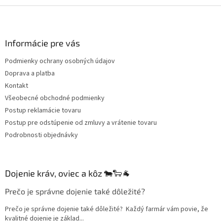
s
Z
u
á
p
ä
Informácie pre vás
t
Podmienky ochrany osobných údajov
i
Doprava a platba
e
Kontakt
Všeobecné obchodné podmienky
Postup reklamácie tovaru
Postup pre odstúpenie od zmluvy a vrátenie tovaru
Podrobnosti objednávky
Dojenie kráv, oviec a kôz 🐄🐑🐐
Prečo je správne dojenie také dôležité?
Prečo je správne dojenie také dôležité? Každý farmár vám povie, že
kvalitné dojenie je základ...