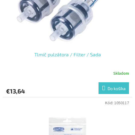
o
o
d
v
u
k
t
o
v
Tlmič pulzátora / Filter / Sada
Skladom
Do košíka
€13,64
Kód:
1050117