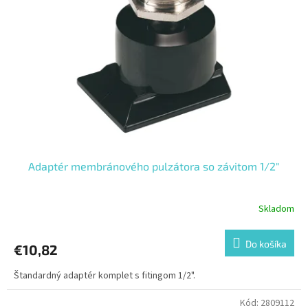
Adaptér membránového pulzátora so závitom 1/2"
Skladom
Do košíka
€10,82
Štandardný adaptér komplet s fitingom 1/2".
Kód:
2809112