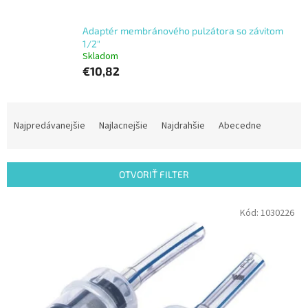
Adaptér membránového pulzátora so závitom
1/2"
Skladom
€10,82
R
a
Najpredávanejšie
Najlacnejšie
Najdrahšie
Abecedne
d
e
n
OTVORIŤ FILTER
i
e
V
Kód:
1030226
p
ý
r
p
o
i
d
s
u
p
k
r
t