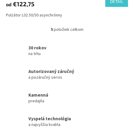
DETAIL
€122,75
od
Pulzátor L02 50/50 asynchrónny
5
položiek celkom
O
v
l
30 rokov
á
na trhu
d
a
c
Autorizovaný záručný
i
e
a pozáručný servis
p
r
v
Kamenná
k
predajňa
y
v
ý
Vyspelá technológia
p
a najvyššia kvalita
i