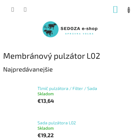
Prejsť
NÁKUP
na
obsah
KOŠÍK
Membránový pulzátor L02
Najpredávanejšie
Tlmič pulzátora / Filter / Sada
Skladom
€13,64
Sada pulzátora L02
Skladom
€19,22