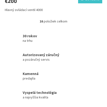
€200
Hlavný ovládací ventil 4000
16
položiek celkom
O
v
l
30 rokov
á
na trhu
d
a
c
Autorizovaný záručný
i
e
a pozáručný servis
p
r
v
Kamenná
k
predajňa
y
v
ý
Vyspelá technológia
p
a najvyššia kvalita
i
s