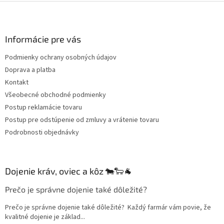
Z
u
á
p
ä
Informácie pre vás
t
Podmienky ochrany osobných údajov
i
Doprava a platba
e
Kontakt
Všeobecné obchodné podmienky
Postup reklamácie tovaru
Postup pre odstúpenie od zmluvy a vrátenie tovaru
Podrobnosti objednávky
Dojenie kráv, oviec a kôz 🐄🐑🐐
Prečo je správne dojenie také dôležité?
Prečo je správne dojenie také dôležité? Každý farmár vám povie, že
kvalitné dojenie je základ...