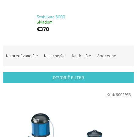
Stabilvac 6000
Skladom
€370
R
a
Najpredávanejšie
Najlacnejšie
Najdrahšie
Abecedne
d
e
n
OTVORIŤ FILTER
i
e
V
Kód:
9002953
p
ý
r
p
o
i
d
s
u
p
k
r
t