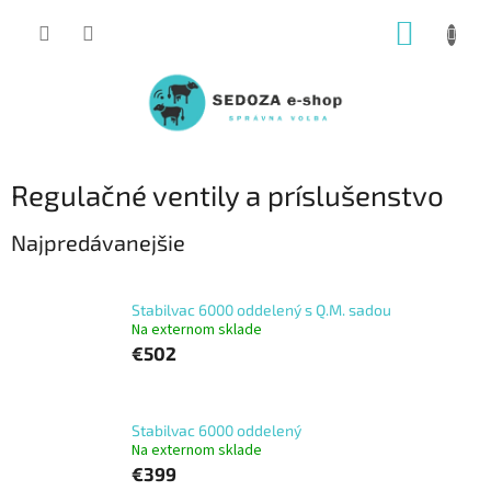
Prejsť
NÁKUP
na
obsah
KOŠÍK
Regulačné ventily a príslušenstvo
Najpredávanejšie
Stabilvac 6000 oddelený s Q.M. sadou
Na externom sklade
€502
Stabilvac 6000 oddelený
Na externom sklade
€399