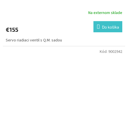
Na externom sklade
Do košíka
€155
Servo riadiaci ventil s Q.M. sadou
Kód:
9002942