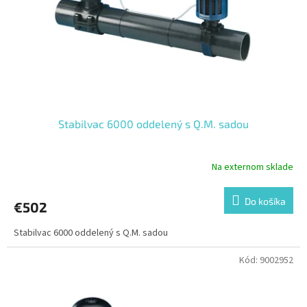
o
o
d
v
u
k
t
o
v
Stabilvac 6000 oddelený s Q.M. sadou
Na externom sklade
Do košíka
€502
Stabilvac 6000 oddelený s Q.M. sadou
Kód:
9002952