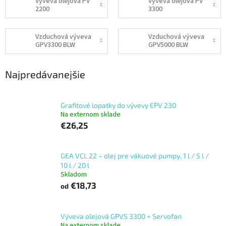
Výveva olejová PV
Výveva olejová PV
2200
3300
Vzduchová výveva
Vzduchová výveva
GPV3300 BLW
GPV5000 BLW
Najpredávanejšie
Grafitové lopatky do vývevy EPV 230
Na externom sklade
€26,25
GEA VCL 22 – olej pre vákuové pumpy, 1 l / 5 l /
10 l / 20 l
Skladom
€18,73
od
Výveva olejová GPVS 3300 + Servofan
Na externom sklade