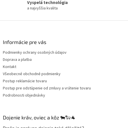
s
Vyspelá technológia
u
a najvyššia kvalita
Z
á
p
ä
Informácie pre vás
t
Podmienky ochrany osobných údajov
i
Doprava a platba
e
Kontakt
Všeobecné obchodné podmienky
Postup reklamácie tovaru
Postup pre odstúpenie od zmluvy a vrátenie tovaru
Podrobnosti objednávky
Dojenie kráv, oviec a kôz 🐄🐑🐐
Prečo je správne dojenie také dôležité?