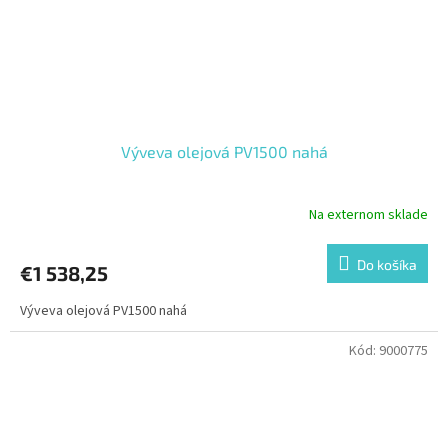
Výveva olejová PV1500 nahá
Na externom sklade
Do košíka
€1 538,25
Výveva olejová PV1500 nahá
Kód:
9000775