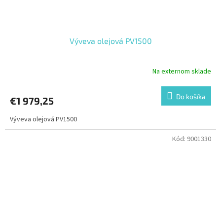
Výveva olejová PV1500
Na externom sklade
Do košíka
€1 979,25
Výveva olejová PV1500
Kód:
9001330