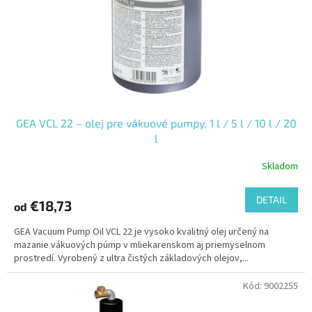
GEA VCL 22 – olej pre vákuové pumpy, 1 l / 5 l / 10 l / 20
l
Skladom
DETAIL
€18,73
od
GEA Vacuum Pump Oil VCL 22 je vysoko kvalitný olej určený na
mazanie vákuových púmp v mliekarenskom aj priemyselnom
prostredí. Vyrobený z ultra čistých základových olejov,...
Kód:
9002255