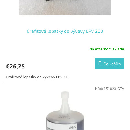
t
o
v
Grafitové lopatky do vývevy EPV 230
Na externom sklade
Do košíka
€26,25
Grafitové lopatky do vývevy EPV 230
Kód:
151823-GEA