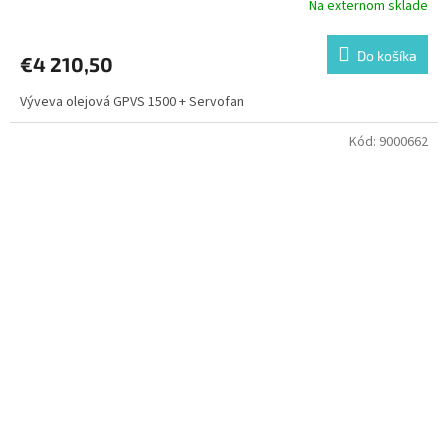
Na externom sklade
Do košíka
€4 210,50
Výveva olejová GPVS 1500 + Servofan
Kód:
9000662