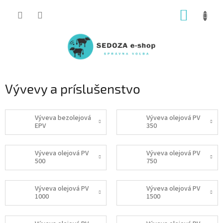
Prejsť
NÁKUP
na
obsah
KOŠÍK
Vývevy a príslušenstvo
Výveva bezolejová
Výveva olejová PV
EPV
350
Výveva olejová PV
Výveva olejová PV
500
750
Výveva olejová PV
Výveva olejová PV
1000
1500