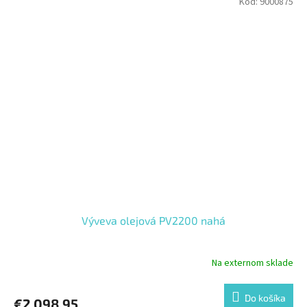
Kód:
9000875
Výveva olejová PV2200 nahá
Na externom sklade
Do košíka
€2 098,95