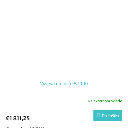
Výveva olejová PV1000
Na externom sklade
Do košíka
€1 811,25