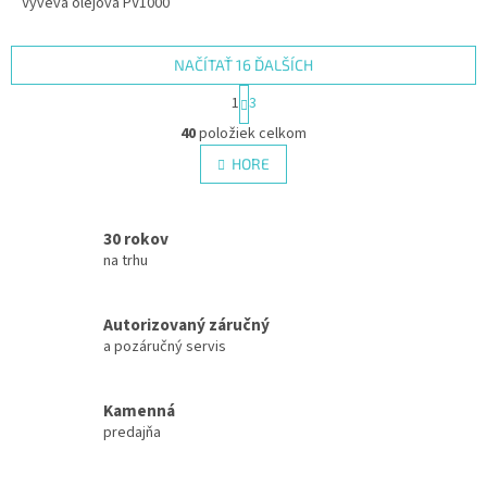
Výveva olejová PV1000
NAČÍTAŤ 16 ĎALŠÍCH
S
1
3
t
O
r
40
položiek celkom
v
á
l
HORE
n
á
k
d
o
v
a
30 rokov
a
c
n
na trhu
i
i
e
e
p
Autorizovaný záručný
r
a pozáručný servis
v
k
y
Kamenná
v
ý
predajňa
p
i