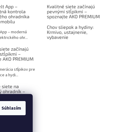
lt App –
Kvalitné siete začínajú
tná kontrola
pevnými stĺpikmi –
kého ohradníka
spoznajte AKO PREMIUM
 mobilu
Chov sliepok a hydiny:
 App – moderná
Krmivo, ustajnenie,
vybavenie
ektrického ohr...
siete začínajú
stĺpikmi –
te AKO PREMIUM
nerácia stĺpikov pre
ce a hydi...
 siete na
ý ohradník –
 sprievodca pre
ov
Súhlasím
ktrický ohradník –
iešenie p...