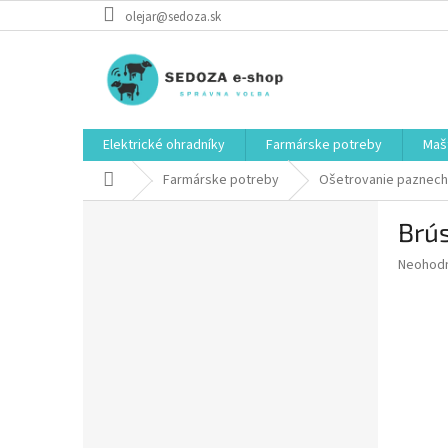
Prejsť
olejar@sedoza.sk
na
obsah
Elektrické ohradníky
Farmárske potreby
Mašt
Domov
Farmárske potreby
Ošetrovanie paznech
B
Brú
o
č
Priemer
Neohod
n
hodnote
ý
produkt
p
je
0,0
a
z
n
5
e
hviezdič
l