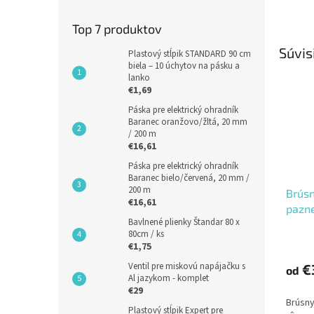
Top 7 produktov
Súvis
Plastový stĺpik STANDARD 90 cm
biela – 10 úchytov na pásku a
lanko
€1,69
Páska pre elektrický ohradník
Baranec oranžovo/žltá, 20 mm
/ 200 m
€16,61
Páska pre elektrický ohradník
Baranec bielo/červená, 20 mm /
200 m
Brúsn
€16,61
pazne
Bavlnené plienky Štandar 80 x
prie
80cm / ks
€1,75
Ventil pre miskovú napájačku s
€
od
Al jazykom - komplet
€29
Brúsny
Plastový stĺpik Expert pre