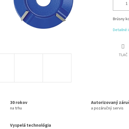
Brúsny k
Detailné 
TLAČ
30 rokov
Autorizovaný záru
na trhu
a pozáručný servis
Vyspelá technológia