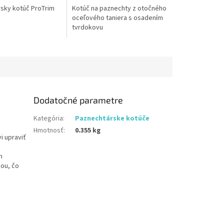
sky kotúč ProTrim
Kotúč na paznechty z otočného
oceľového taniera s osadením
tvrdokovu
Dodatočné parametre
Kategória
:
Paznechtárske kotúče
Hmotnosť
:
0.355 kg
i upraviť
h
ťou, čo