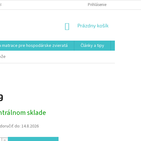
KONTAKT
VŠEOBECNÉ OBCHODNÉ PODMIENKY
Prihlásenie
POSTUP REKLAMÁCI
NÁKUPNÝ
Prázdny košík
KOŠÍK
 matrace pre hospodárske zvieratá
Články a tipy
Kontakt
ože
9
ová
ntrálnom sklade
oručiť do:
14.8.2026