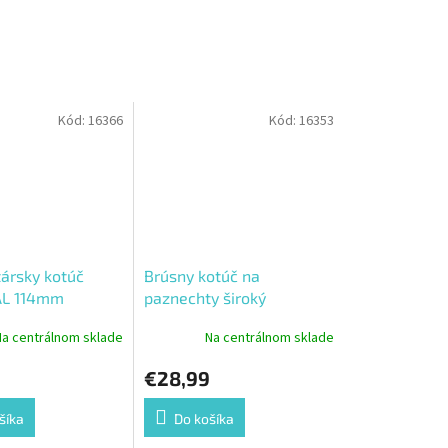
Kód:
16366
Kód:
16353
ársky kotúč
Brúsny kotúč na
AL 114mm
paznechty široký
Na centrálnom sklade
Na centrálnom sklade
€28,99
šíka
Do košíka