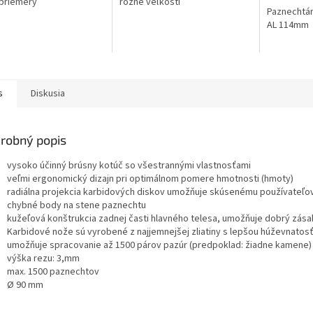
priemery
rôzne veľkosti
Paznechtár
AL 114mm
s
Diskusia
robný popis
vysoko účinný brúsny kotúč so všestrannými vlastnosťami
veľmi ergonomický dizajn pri optimálnom pomere hmotnosti (hmoty)
radiálna projekcia karbidových diskov umožňuje skúsenému používateľov
chybné body na stene paznechtu
kužeľová konštrukcia zadnej časti hlavného telesa, umožňuje dobrý zása
Karbidové nože sú vyrobené z najjemnejšej zliatiny s lepšou húževnatos
umožňuje spracovanie až 1500 párov pazúr (predpoklad: žiadne kamene)
výška rezu: 3,mm
max. 1500 paznechtov
Ø 90 mm