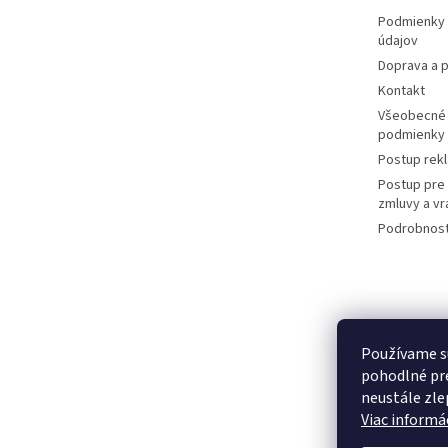
e
Podmienky 
údajov
Doprava a p
Kontakt
Všeobecné
podmienky
Postup rek
Postup pre
zmluvy a vr
Podrobnost
Používame s
pohodlné pre
neustále zlep
Viac informác