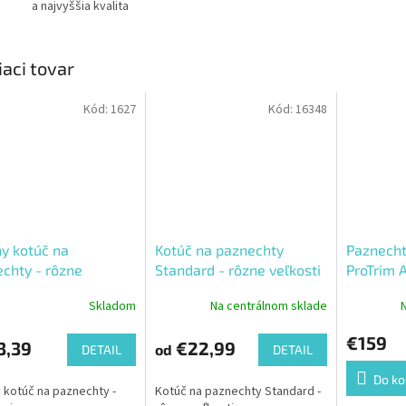
a najvyššia kvalita
iaci tovar
Kód:
1627
Kód:
16348
y kotúč na
Kotúč na paznechty
Paznecht
chty - rôzne
Standard - rôzne veľkosti
ProTrim 
mery
Skladom
Na centrálnom sklade
€159
3,39
€22,99
od
DETAIL
DETAIL
Do ko
 kotúč na paznechty -
Kotúč na paznechty Standard -