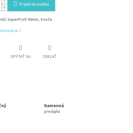
Pridať do košíka
otúč SuperProfi 90mm, 4 nože
informácie
OPÝTAŤ SA
ZDIEĽAŤ
čný
Kamenná
predajňa