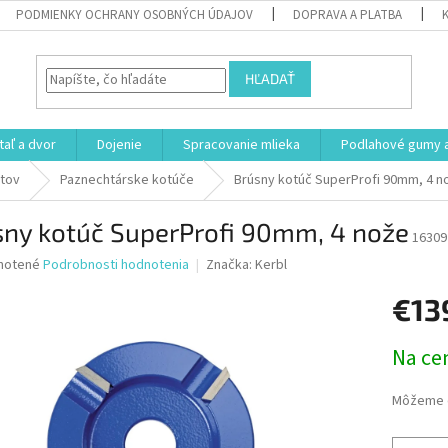
PODMIENKY OCHRANY OSOBNÝCH ÚDAJOV
DOPRAVA A PLATBA
HĽADAŤ
aľ a dvor
Dojenie
Spracovanie mlieka
Podlahové gumy a
tov
Paznechtárske kotúče
Brúsny kotúč SuperProfi 90mm, 4 n
sny kotúč SuperProfi 90mm, 4 nože
16309
né
notené
Podrobnosti hodnotenia
Značka:
Kerbl
nie
€13
u
Jednotk
Na ce
cena:
iek.
Môžeme d