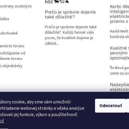
kôz 🐄🐑🐐
ochrany osobných
Kerbl-We
inteligen
Prečo je správne dojenie
elektric
také dôležité?
latba
priamo z
Prečo je správne dojenie také
Kerbl-Welt
dôležité? Každý farmár vám
 obchodné
kontrola el
povie, že kvalitné dojenie je
základ...
lamácie tovaru
Kvalitné 
pevnými 
 odstúpenie od
spoznaj
átenie tovaru
i objednávky
🐑 Nová ge
siete na ov
Najlepšie
elektrick
praktický
chovateľ
úbory cookie, aby sme vám umožnili
Odmietnuť
hliadanie webovej stránky a vďaka analýze
Sieť na ele
šovali jej funkcie, výkon a použiteľnosť.
efektívne r
ií