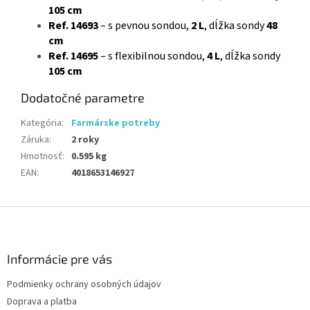
105 cm
Ref. 14693
– s pevnou sondou,
2 L
, dĺžka sondy
48
cm
Ref. 14695
– s flexibilnou sondou,
4 L
, dĺžka sondy
105 cm
Dodatočné parametre
Kategória
:
Farmárske potreby
Záruka
:
2 roky
Hmotnosť
:
0.595 kg
EAN
:
4018653146927
Z
á
p
ä
Informácie pre vás
t
Podmienky ochrany osobných údajov
i
Doprava a platba
e