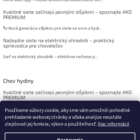
Kerbl-Welt App – moderná kontrola elektrického ohr...
Kvalitné siete začínajú pevnými stĺpikmi – spoznajte AKO
PREMIUM
🐑 Nová generácia stĺpikov pre siete na ovce a hydi...
Najlepšie siete na elektrický ohradník – praktický
sprievodca pre chovateľov
Sieť na elektrický ohradník – efektívne riešenie p...
Chov hydiny
Kvalitné siete začínajú pevnými stĺpikmi – spoznajte AKO
PREMIUM
Chov sliepok a hydiny: Krmivo, ustajnenie, vybavenie
Používame súbory cookie, aby sme vám umožnili pohodlné
prehliadanie webovej stránky a vďaka analýze neustále
zlepšovali jej funkcie, výkon a použiteľnosť.
Viac informácií
Vytvoril Shoptet