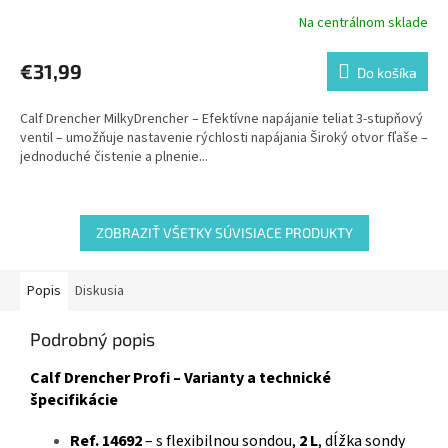
Na centrálnom sklade
€31,99
Do košíka
Calf Drencher MilkyDrencher – Efektívne napájanie teliat 3-stupňový
ventil – umožňuje nastavenie rýchlosti napájania Široký otvor fľaše –
jednoduché čistenie a plnenie...
ZOBRAZIŤ VŠETKY SÚVISIACE PRODUKTY
Popis
Diskusia
Podrobný popis
Calf Drencher Profi – Varianty a technické
špecifikácie
Ref. 14692
– s flexibilnou sondou,
2 L
, dĺžka sondy