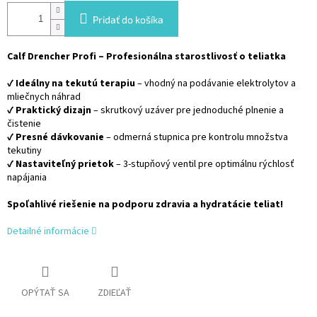
Pridať do košíka
Calf Drencher Profi – Profesionálna starostlivosť o teliatka
✔
Ideálny na tekutú terapiu
– vhodný na podávanie elektrolytov a
mliečnych náhrad
✔
Praktický dizajn
– skrutkový uzáver pre jednoduché plnenie a
čistenie
✔
Presné dávkovanie
– odmerná stupnica pre kontrolu množstva
tekutiny
✔
Nastaviteľný prietok
– 3-stupňový ventil pre optimálnu rýchlosť
napájania
Spoľahlivé riešenie na podporu zdravia a hydratácie teliat!
Detailné informácie
OPÝTAŤ SA
ZDIEĽAŤ