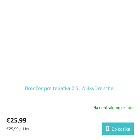
Drenčer pre teliatka 2,5L MilkyDrencher
Na centrálnom sklade
€25,99
Jednotková
€25,99 / 1 ks
Do košíka
cena: