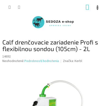
Prejsť
NÁKUP
na
obsah
KOŠÍK
Calf drenčovacie zariadenie Profi s
flexibilnou sondou (105cm) - 2L
14692
Priemerné
Neohodnotené
Podrobnosti hodnotenia
Značka:
Kerbl
hodnotenie
produktu
je
0,0
z
5
hviezdičiek.