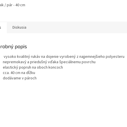
ik / pár - 40 cm
s
Diskusia
robný popis
vysoko kvalitný rukáv na dojenie vyrobený z najjemnejšieho polyesteru
nepremokavý a priedušný vďaka špeciálnemu povrchu
elastický popruh na oboch koncoch
cca. 40 cm na dĺžku
dodávame v pároch