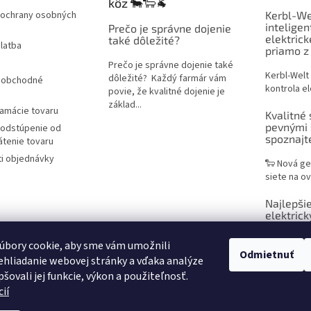
kôz 🐄🐑🐐
ochrany osobných
Kerbl-We
inteligen
Prečo je správne dojenie
elektric
také dôležité?
latba
priamo z
Prečo je správne dojenie také
Kerbl-Welt
dôležité? Každý farmár vám
 obchodné
kontrola el
povie, že kvalitné dojenie je
základ...
lamácie tovaru
Kvalitné 
pevnými 
 odstúpenie od
spoznaj
átenie tovaru
i objednávky
🐑 Nová ge
siete na ov
Najlepšie
elektrick
praktický
chovateľ
úbory cookie, aby sme vám umožnili
Odmietnuť
hliadanie webovej stránky a vďaka analýze
Sieť na ele
šovali jej funkcie, výkon a použiteľnosť.
efektívne r
ií