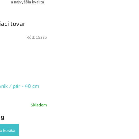
a najvyššia kvalita
iaci tovar
Kód:
15385
nik / pár - 40 cm
Skladom
99
o košíka