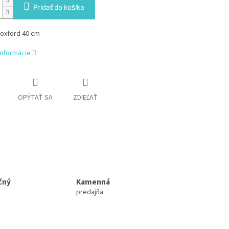
Pridať do košíka
 oxford 40 cm
informácie
OPÝTAŤ SA
ZDIEĽAŤ
čný
Kamenná
predajňa