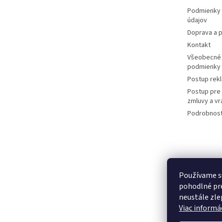
e
Podmienky 
údajov
Doprava a p
Kontakt
Všeobecné
podmienky
Postup rek
Postup pre
zmluvy a vr
Podrobnost
Používame s
pohodlné pre
neustále zlep
Viac informác