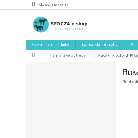
Prejsť
olejar@sedoza.sk
na
obsah
Elektrické ohradníky
Farmárske potreby
Mašt
Domov
Farmárske potreby
Rukávnik oxford 40 c
B
Ruk
o
č
Priemer
Neohod
n
hodnote
ý
produkt
p
je
0,0
a
z
n
5
e
hviezdič
l