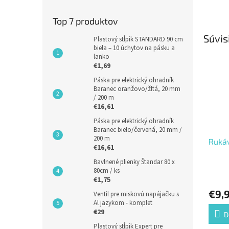
Top 7 produktov
Súvis
Plastový stĺpik STANDARD 90 cm
biela – 10 úchytov na pásku a
lanko
€1,69
Páska pre elektrický ohradník
Baranec oranžovo/žltá, 20 mm
/ 200 m
€16,61
Páska pre elektrický ohradník
Baranec bielo/červená, 20 mm /
200 m
Rukáv
€16,61
Bavlnené plienky Štandar 80 x
80cm / ks
€1,75
€9,
Ventil pre miskovú napájačku s
Al jazykom - komplet
€29
D
Plastový stĺpik Expert pre