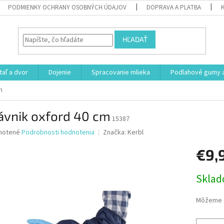
PODMIENKY OCHRANY OSOBNÝCH ÚDAJOV
DOPRAVA A PLATBA
HĽADAŤ
aľ a dvor
Dojenie
Spracovanie mlieka
Podlahové gumy a
m
ávnik oxford 40 cm
15387
né
notené
Podrobnosti hodnotenia
Značka:
Kerbl
nie
€9,
u
Jednotk
Skla
cena:
iek.
Môžeme d