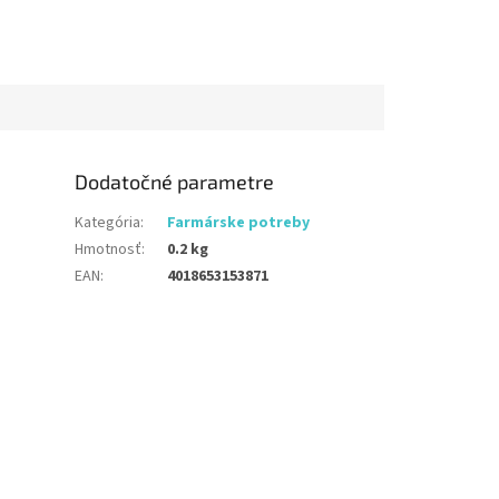
Dodatočné parametre
Kategória
:
Farmárske potreby
Hmotnosť
:
0.2 kg
EAN
:
4018653153871