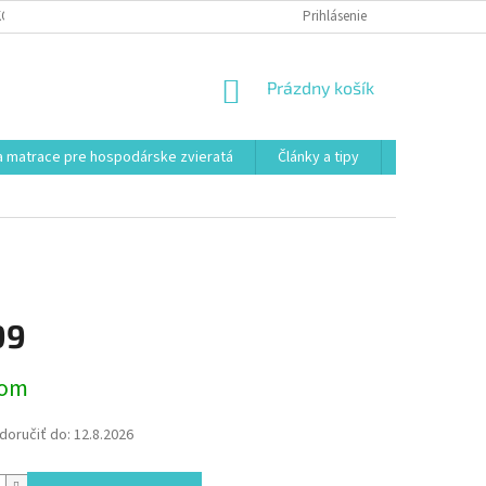
KONTAKT
VŠEOBECNÉ OBCHODNÉ PODMIENKY
Prihlásenie
POSTUP REKLAMÁCI
NÁKUPNÝ
Prázdny košík
KOŠÍK
 matrace pre hospodárske zvieratá
Články a tipy
Kontakt
99
ová
dom
oručiť do:
12.8.2026