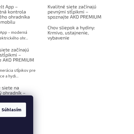
lt App –
Kvalitné siete začínajú
tná kontrola
pevnými stĺpikmi –
kého ohradníka
spoznajte AKO PREMIUM
 mobilu
Chov sliepok a hydiny:
 App – moderná
Krmivo, ustajnenie,
vybavenie
ektrického ohr...
siete začínajú
stĺpikmi –
te AKO PREMIUM
nerácia stĺpikov pre
ce a hydi...
 siete na
ý ohradník –
 sprievodca pre
ov
Súhlasím
ktrický ohradník –
iešenie p...