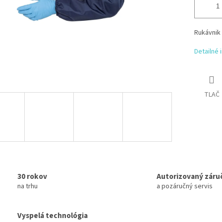
Rukávnik
Detailné 
TLAČ
30 rokov
Autorizovaný záru
na trhu
a pozáručný servis
Vyspelá technológia