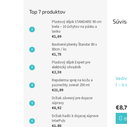
Top 7 produktov
Súvis
Plastový stĺpik STANDARD 90 cm
biela – 10 úchytov na pásku a
lanko
€1,69
Bavlnené plienky Štandar 80 x
80cm / ks
€1,75
Plastový stĺpik Expert pre
elektrický ohradník
€2,30
Vedro
Repiderma sprej na kožu a
l – s
paznechty zvierat 250 ml
€21,89
a ven
Držiak závesný pre dojacie
súpravy
€8,
€6,92
Držiak hadíc k dojacej súprave
D
InterPuls
€1,80