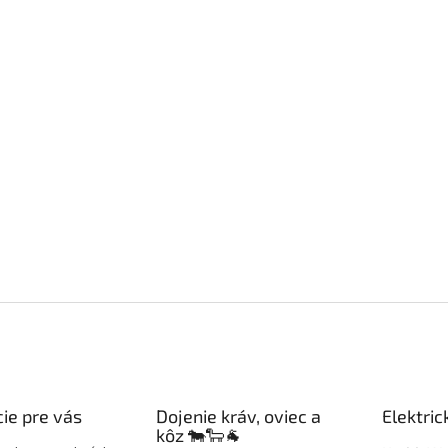
ie pre vás
Dojenie kráv, oviec a
Elektric
kôz 🐄🐑🐐