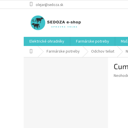
Prejsť
olejar@sedoza.sk
na
obsah
Elektrické ohradníky
Farmárske potreby
Mašt
Domov
Farmárske potreby
Odchov teliat
N
B
Cume
o
č
Priemer
Neohod
n
hodnote
ý
produkt
p
je
0,0
a
z
n
5
e
hviezdič
l