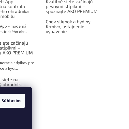
lt App –
Kvalitné siete začínajú
tná kontrola
pevnými stĺpikmi –
kého ohradníka
spoznajte AKO PREMIUM
 mobilu
Chov sliepok a hydiny:
 App – moderná
Krmivo, ustajnenie,
vybavenie
ektrického ohr...
siete začínajú
stĺpikmi –
te AKO PREMIUM
nerácia stĺpikov pre
ce a hydi...
 siete na
ý ohradník –
 sprievodca pre
ov
Súhlasím
ktrický ohradník –
iešenie p...