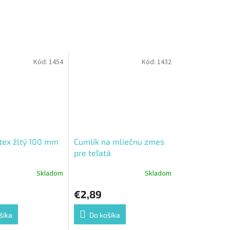
Kód:
1454
Kód:
1432
tex žltý 100 mm
Cumlík na mliečnu zmes
pre teľatá
Skladom
Skladom
€2,89
šíka
Do košíka