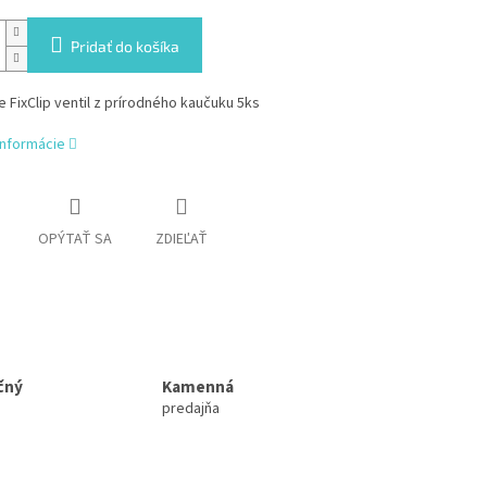
Pridať do košíka
 FixClip ventil z prírodného kaučuku 5ks
informácie
OPÝTAŤ SA
ZDIEĽAŤ
čný
Kamenná
predajňa