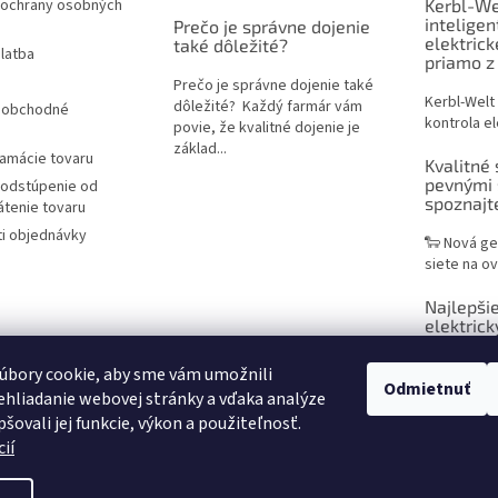
ochrany osobných
Kerbl-We
inteligen
Prečo je správne dojenie
elektric
také dôležité?
latba
priamo z
Prečo je správne dojenie také
Kerbl-Welt
dôležité? Každý farmár vám
 obchodné
kontrola el
povie, že kvalitné dojenie je
základ...
lamácie tovaru
Kvalitné 
pevnými 
 odstúpenie od
spoznaj
átenie tovaru
i objednávky
🐑 Nová ge
siete na ov
Najlepšie
elektrick
praktický
chovateľ
úbory cookie, aby sme vám umožnili
Odmietnuť
hliadanie webovej stránky a vďaka analýze
Sieť na ele
šovali jej funkcie, výkon a použiteľnosť.
efektívne r
ií