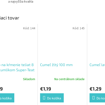
a najvyššia kvalita
iaci tovar
Kód:
144
Kód:
145
 na kŕmenie teliat 8
Cumeľ žltý 100 mm
Cumeľ la
 cumlíkom Super-Teat
tilom
Skladom
Na centrálnom sklade
79
€1,19
€1,29
o košíka
Do košíka
Do ko