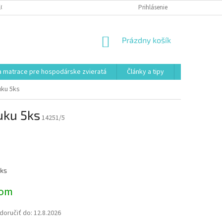
KONTAKT
VŠEOBECNÉ OBCHODNÉ PODMIENKY
Prihlásenie
POSTUP REKLAMÁCI
NÁKUPNÝ
Prázdny košík
KOŠÍK
 matrace pre hospodárske zvieratá
Články a tipy
Kontakt
uku 5ks
uku 5ks
14251/5
ová
 ks
dom
oručiť do:
12.8.2026