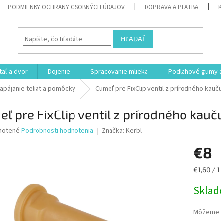
PODMIENKY OCHRANY OSOBNÝCH ÚDAJOV
DOPRAVA A PLATBA
HĽADAŤ
aľ a dvor
Dojenie
Spracovanie mlieka
Podlahové gumy a
apájanie teliat a pomôcky
Cumeľ pre FixClip ventil z prírodného kauč
ľ pre FixClip ventil z prírodného kauč
né
notené
Podrobnosti hodnotenia
Značka:
Kerbl
nie
€8
u
Jednotk
€1,60 / 1
cena:
Skla
iek.
Môžeme d