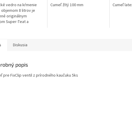
cké vedro na kŕmenie
Cumeľ žltý 100 mm
Cumeľ late
s objemom 8 litrov je
né originálnym
om Super-Teat a
ovacím ventilom, ktoré
ečujú prirodzený a
cký príjem...
s
Diskusia
robný popis
ľ pre FixClip ventil z prírodného kaučuku 5ks