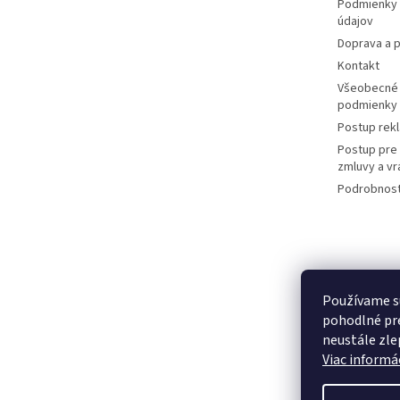
Podmienky 
údajov
Doprava a p
Kontakt
Všeobecné
podmienky
Postup rek
Postup pre
zmluvy a vr
Podrobnost
Používame s
pohodlné pre
neustále zlep
Viac informác