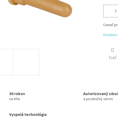
Cumeľ pre
Detailné 
TLAČ
30 rokov
Autorizovaný záru
na trhu
a pozáručný servis
Vyspelá technológia