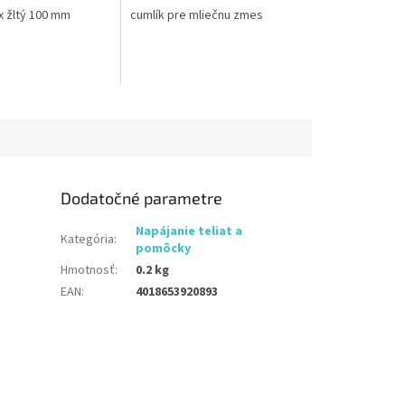
x žltý 100 mm
cumlík pre mliečnu zmes
Dodatočné parametre
Napájanie teliat a
Kategória
:
pomôcky
Hmotnosť
:
0.2 kg
EAN
:
4018653920893