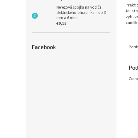
Prakti
Nerezová spojka na vodiče
teliat 
elektrického ohradníka – do 3
vybave
mm a 6 mm
cumlík
€0,53
skrutk
zabezp
hygieni
Facebook
Popi
Pod
Cume