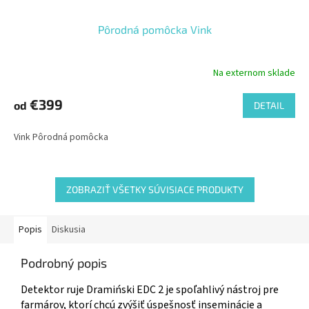
Pôrodná pomôcka Vink
Na externom sklade
€399
od
DETAIL
Vink Pôrodná pomôcka
ZOBRAZIŤ VŠETKY SÚVISIACE PRODUKTY
Popis
Diskusia
Podrobný popis
Detektor ruje Dramiński EDC 2 je spoľahlivý nástroj pre
farmárov, ktorí chcú zvýšiť úspešnosť inseminácie a