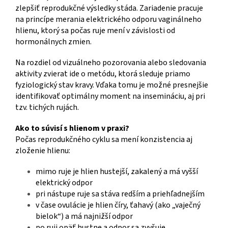
zlepšiť reprodukčné výsledky stáda. Zariadenie pracuje
na princípe merania elektrického odporu vaginálneho
hlienu, ktorý sa počas ruje mení v závislosti od
hormonálnych zmien.
Na rozdiel od vizuálneho pozorovania alebo sledovania
aktivity zvierat ide o metódu, ktorá sleduje priamo
fyziologický stav kravy. Vďaka tomu je možné presnejšie
identifikovať optimálny moment na insemináciu, aj pri
tzv. tichých rujách.
Ako to súvisí s hlienom v praxi?
Počas reprodukčného cyklu sa mení konzistencia aj
zloženie hlienu:
mimo ruje je hlien hustejší, zakalený a má vyšší
elektrický odpor
pri nástupe ruje sa stáva redším a priehľadnejším
v čase ovulácie je hlien číry, ťahavý (ako „vaječný
bielok“) a má najnižší odpor
po ruji opäť hustne a odpor sa zvyšuje