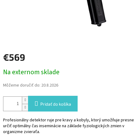
€569
Jednotková
Na externom sklade
cena:
Môžeme doručiť do:
20.8.2026
Pridať do košíka
Profesionálny detektor ruje pre kravy a kobyly, ktorý umožňuje presne
určiť optimálny čas inseminácie na základe fyziologických zmien v
organizme zvieraťa.