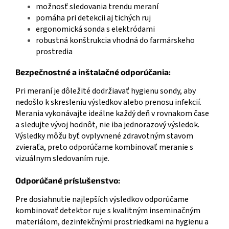
možnosť sledovania trendu meraní
pomáha pri detekcii aj tichých ruj
ergonomická sonda s elektródami
robustná konštrukcia vhodná do farmárskeho
prostredia
Bezpečnostné a inštalačné odporúčania:
Pri meraní je dôležité dodržiavať hygienu sondy, aby
nedošlo k skresleniu výsledkov alebo prenosu infekcií.
Merania vykonávajte ideálne každý deň v rovnakom čase
a sledujte vývoj hodnôt, nie iba jednorazový výsledok.
Výsledky môžu byť ovplyvnené zdravotným stavom
zvieraťa, preto odporúčame kombinovať meranie s
vizuálnym sledovaním ruje.
Odporúčané príslušenstvo:
Pre dosiahnutie najlepších výsledkov odporúčame
kombinovať detektor ruje s kvalitným inseminačným
materiálom, dezinfekčnými prostriedkami na hygienu a