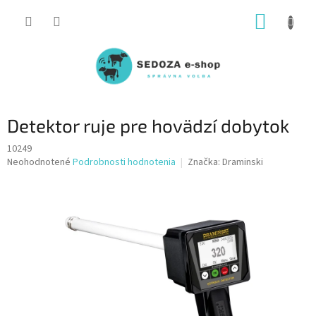
Prejsť
NÁKUP
na
obsah
KOŠÍK
Detektor ruje pre hovädzí dobytok
10249
Priemerné
Neohodnotené
Podrobnosti hodnotenia
Značka:
Draminski
hodnotenie
produktu
je
0,0
z
5
hviezdičiek.