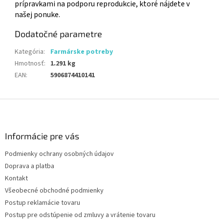
prípravkami na podporu reprodukcie, ktoré nájdete v
našej ponuke.
Dodatočné parametre
Kategória
:
Farmárske potreby
Hmotnosť
:
1.291 kg
EAN
:
5906874410141
Z
á
p
ä
Informácie pre vás
t
Podmienky ochrany osobných údajov
i
Doprava a platba
e
Kontakt
Všeobecné obchodné podmienky
Postup reklamácie tovaru
Postup pre odstúpenie od zmluvy a vrátenie tovaru