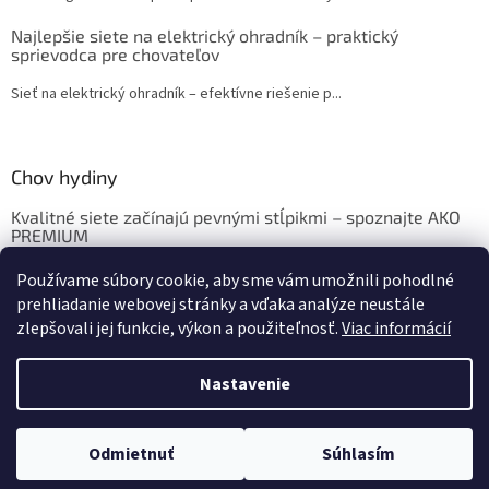
Najlepšie siete na elektrický ohradník – praktický
sprievodca pre chovateľov
Sieť na elektrický ohradník – efektívne riešenie p...
Chov hydiny
Kvalitné siete začínajú pevnými stĺpikmi – spoznajte AKO
PREMIUM
Chov sliepok a hydiny: Krmivo, ustajnenie, vybavenie
Používame súbory cookie, aby sme vám umožnili pohodlné
prehliadanie webovej stránky a vďaka analýze neustále
zlepšovali jej funkcie, výkon a použiteľnosť.
Viac informácií
Vytvoril Shoptet
Nastavenie
Copyright 2026
eshop.sedoza.sk
. Všetky práva vyhradené.
Upraviť
Odmietnuť
Súhlasím
nastavenie cookies