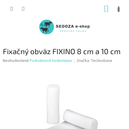
Prejsť
NÁKUP
na
obsah
KOŠÍK
Fixačný obväz FIXINO 8 cm a 10 cm
Priemerné
Neohodnotené
Podrobnosti hodnotenia
Značka:
Technobase
hodnotenie
produktu
je
0,0
z
5
hviezdičiek.