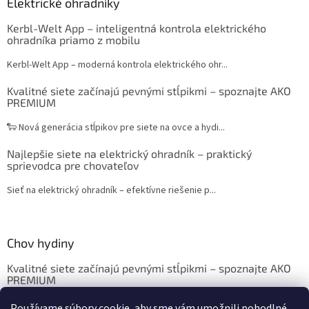
Elektrické ohradníky
Kerbl-Welt App – inteligentná kontrola elektrického
ohradníka priamo z mobilu
Kerbl-Welt App – moderná kontrola elektrického ohr...
Kvalitné siete začínajú pevnými stĺpikmi – spoznajte AKO
PREMIUM
🐑 Nová generácia stĺpikov pre siete na ovce a hydi...
Najlepšie siete na elektrický ohradník – praktický
sprievodca pre chovateľov
Sieť na elektrický ohradník – efektívne riešenie p...
Chov hydiny
Kvalitné siete začínajú pevnými stĺpikmi – spoznajte AKO
PREMIUM
Chov sliepok a hydiny: Krmivo, ustajnenie, vybavenie
Používame súbory cookie, aby sme vám umožnili pohodlné