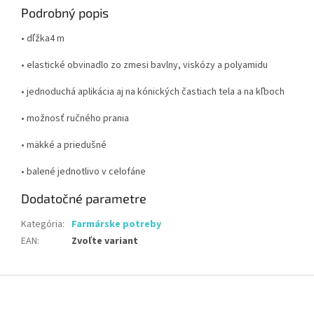
Podrobný popis
• dľžka4 m
• elastické obvinadlo zo zmesi bavlny, viskózy a polyamidu
• jednoduchá aplikácia aj na kónických častiach tela a na kľboch
• možnosť ručného prania
• mäkké a priedušné
• balené jednotlivo v celofáne
Dodatočné parametre
Kategória
:
Farmárske potreby
EAN
:
Zvoľte variant
Z
á
p