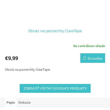
Obväz na paznechty ClawTape
Na centrálnom sklade
€9,99
Do košíka
Obväz na paznechty ClawTape
ZOBRAZIŤ VŠETKY SÚVISIACE PRODUKTY
Popis
Diskusia