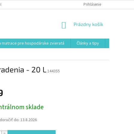
KONTAKT
VŠEOBECNÉ OBCHODNÉ PODMIENKY
Prihlásenie
POSTUP REKLAMÁCI
NÁKUPNÝ
Prázdny košík
KOŠÍK
 matrace pre hospodárske zvieratá
Články a tipy
Kontakt
adenia - 20 L
144355
9
ová
ntrálnom sklade
oručiť do:
13.8.2026