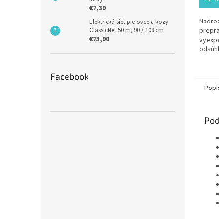
€7,39
Nadroz
Elektrická sieť pre ovce a kozy
prepra
ClassicNet 50 m, 90 / 108 cm
€73,90
vyexp
odsúhl
v sekc
Facebook
Popi
Pod