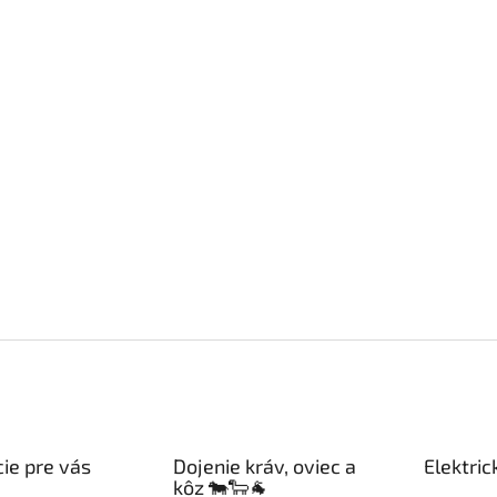
ie pre vás
Dojenie kráv, oviec a
Elektric
kôz 🐄🐑🐐