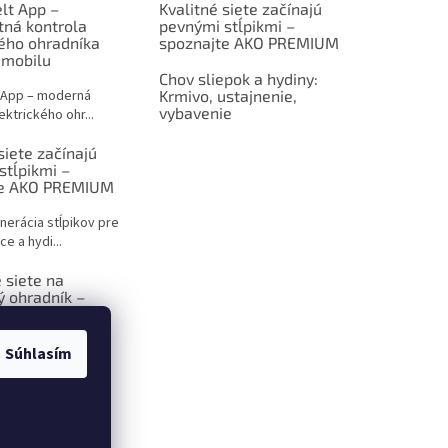
lt App –
Kvalitné siete začínajú
tná kontrola
pevnými stĺpikmi –
kého ohradníka
spoznajte AKO PREMIUM
 mobilu
Chov sliepok a hydiny:
 App – moderná
Krmivo, ustajnenie,
vybavenie
ektrického ohr...
siete začínajú
stĺpikmi –
te AKO PREMIUM
nerácia stĺpikov pre
ce a hydi...
 siete na
ý ohradník –
 sprievodca pre
ov
Súhlasím
ktrický ohradník –
iešenie p...