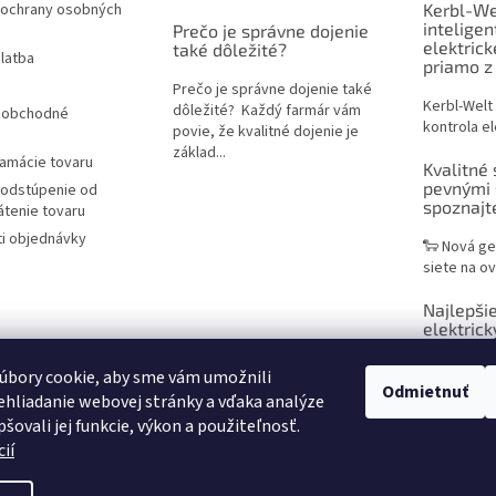
ochrany osobných
Kerbl-We
inteligen
Prečo je správne dojenie
elektric
také dôležité?
latba
priamo z
Prečo je správne dojenie také
Kerbl-Welt
dôležité? Každý farmár vám
 obchodné
kontrola el
povie, že kvalitné dojenie je
základ...
lamácie tovaru
Kvalitné 
pevnými 
 odstúpenie od
spoznaj
átenie tovaru
i objednávky
🐑 Nová ge
siete na ov
Najlepšie
elektrick
praktický
chovateľ
úbory cookie, aby sme vám umožnili
Odmietnuť
hliadanie webovej stránky a vďaka analýze
Sieť na ele
šovali jej funkcie, výkon a použiteľnosť.
efektívne r
ií