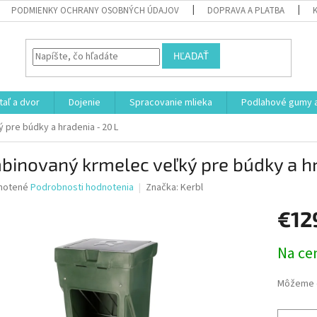
PODMIENKY OCHRANY OSOBNÝCH ÚDAJOV
DOPRAVA A PLATBA
HĽADAŤ
aľ a dvor
Dojenie
Spracovanie mlieka
Podlahové gumy a
pre búdky a hradenia - 20 L
inovaný krmelec veľký pre búdky a hr
né
notené
Podrobnosti hodnotenia
Značka:
Kerbl
nie
€12
u
Jednotk
Na ce
cena:
iek.
Môžeme d