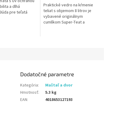
eľatá s UV ochranou
Praktické vedro na kŕmenie
ilita a dlhá
teliat s objemom 8 litrov je
Búda pre teľatá
vybavené originálnym
PE UV+ je vyrobená z
cumlíkom Super-Teat a
 HDPE plastu
skrutkovacím ventilom, ktoré
zabezpečujú prirodzený a
hygienický príjem...
Dodatočné parametre
Kategória
:
Maštaľ a dvor
Hmotnosť
:
5.3 kg
EAN
:
4018653127193