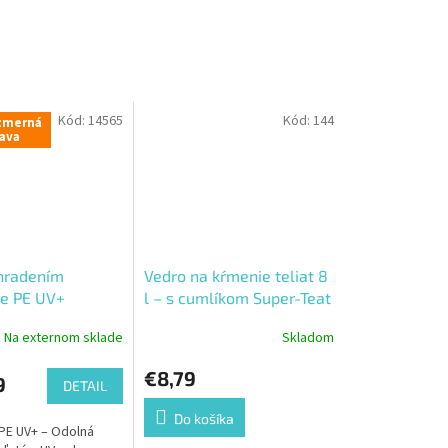
Kód:
14565
Kód:
144
zmerná
ava
hradením
Vedro na kŕmenie teliat 8
e PE UV+
l – s cumlíkom Super-Teat
a ventilom
Na externom sklade
Skladom
€8,79
9
DETAIL
Do košíka
PE UV+ – Odolná