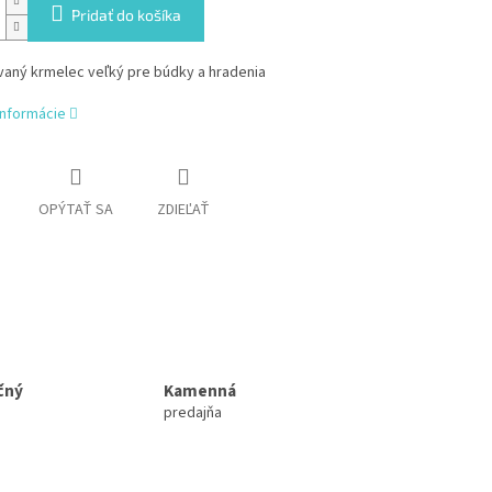
Pridať do košíka
aný krmelec veľký pre búdky a hradenia
informácie
OPÝTAŤ SA
ZDIEĽAŤ
čný
Kamenná
predajňa