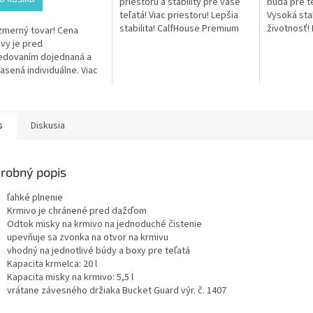
priestoru a stability pre vaše
búda pre t
teľatá! Viac priestoru! Lepšia
Vysoká stab
stabilita! CalfHouse Premium
životnosť! 
merný tovar! Cena
Plus je zväčšená v dĺžke aj
CalfHouse 
vy je pred
výške, čím poskytuje...
kvalitného
edovaním dojednaná a
odolného...
asená individuálne. Viac
ií: Prepravné a balné.
s
Diskusia
robný popis
ľahké plnenie
Krmivo je chránené pred dažďom
Odtok misky na krmivo na jednoduché čistenie
upevňuje sa zvonka na otvor na krmivu
vhodný na jednotlivé búdy a boxy pre teľatá
Kapacita krmelca: 20 l
Kapacita misky na krmivo: 5,5 l
vrátane závesného držiaka Bucket Guard výr. č. 1407