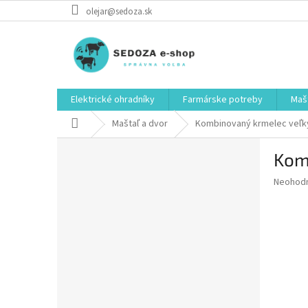
Prejsť
olejar@sedoza.sk
na
obsah
Elektrické ohradníky
Farmárske potreby
Mašt
Domov
Maštaľ a dvor
Kombinovaný krmelec veľký 
B
Komb
o
č
Priemer
Neohod
n
hodnote
ý
produkt
p
je
0,0
a
z
n
5
e
hviezdič
l