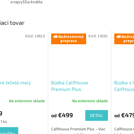
a najvyššia kvalita
iaci tovar
Kód:
14610
Kód:
14581
🚛 Nadrozmerná
🚛 Nadro
preprava
prepr
re teľatá malý
Búdka CalfHouse
Búdka s 
Premium Plus
CalfHous
Na externom sklade
Na externom sklade
9
€499
€47
od
od
DETAIL
ková
 1 ks
CalfHouse Premium Plus – Viac
CalfHouse 
o košíka