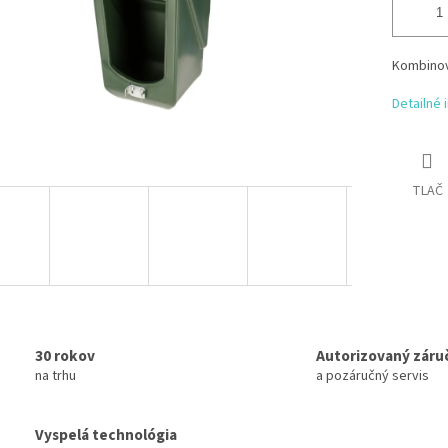
Kombinov
Detailné 
TLAČ
30 rokov
Autorizovaný záru
na trhu
a pozáručný servis
Vyspelá technológia