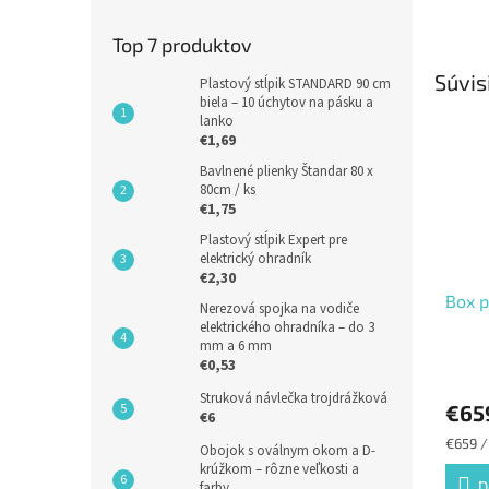
Top 7 produktov
Súvis
Plastový stĺpik STANDARD 90 cm
biela – 10 úchytov na pásku a
lanko
€1,69
Bavlnené plienky Štandar 80 x
80cm / ks
€1,75
Plastový stĺpik Expert pre
elektrický ohradník
€2,30
Box p
Nerezová spojka na vodiče
elektrického ohradníka – do 3
mm a 6 mm
€0,53
Struková návlečka trojdrážková
€65
€6
Jednot
€659 /
Obojok s oválnym okom a D-
cena:
krúžkom – rôzne veľkosti a
D
farby