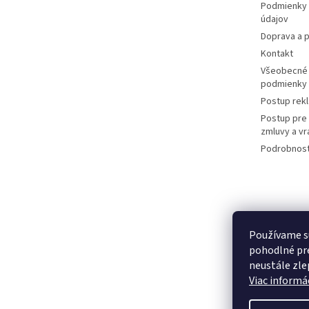
Podmienky 
údajov
Doprava a p
Kontakt
Všeobecné
podmienky
Postup rek
Postup pre
zmluvy a vr
Podrobnost
Používame s
pohodlné pre
neustále zlep
Viac informác