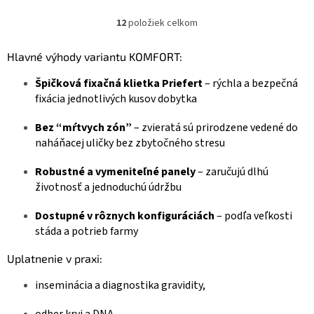
12
položiek celkom
O
v
l
Hlavné výhody variantu KOMFORT:
á
d
Špičková fixačná klietka Priefert
– rýchla a bezpečná
a
fixácia jednotlivých kusov dobytka
c
i
Bez “mŕtvych zón”
– zvieratá sú prirodzene vedené do
e
naháňacej uličky bez zbytočného stresu
p
r
Robustné a vymeniteľné panely
– zaručujú dlhú
v
životnosť a jednoduchú údržbu
k
y
v
Dostupné v rôznych konfiguráciách
– podľa veľkosti
ý
stáda a potrieb farmy
p
i
Uplatnenie v praxi:
s
u
inseminácia a diagnostika gravidity,
odber krvi a DNA,