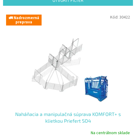
OTVORIŤ FILTER
i
e
V
Kód:
30422
p
🚛 Nadrozmerná
ý
preprava
r
p
o
i
d
s
u
p
k
r
t
o
o
d
v
u
k
t
o
v
Naháňacia a manipulačná súprava KOMFORT+ s
klietkou Priefert SO4
Na centrálnom sklade