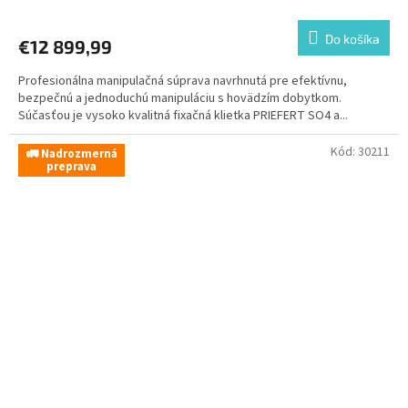
Do košíka
€12 899,99
Profesionálna manipulačná súprava navrhnutá pre efektívnu,
bezpečnú a jednoduchú manipuláciu s hovädzím dobytkom.
Súčasťou je vysoko kvalitná fixačná klietka PRIEFERT SO4 a...
Kód:
30211
🚛 Nadrozmerná
preprava