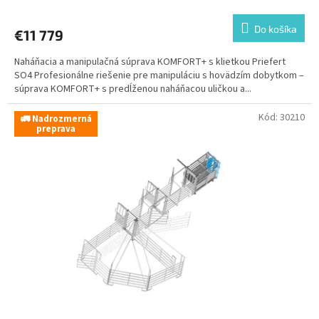
Do košíka
€11 779
Naháňacia a manipulačná súprava KOMFORT+ s klietkou Priefert
SO4 Profesionálne riešenie pre manipuláciu s hovädzím dobytkom –
súprava KOMFORT+ s predĺženou naháňacou uličkou a...
Kód:
30210
🚛 Nadrozmerná
preprava