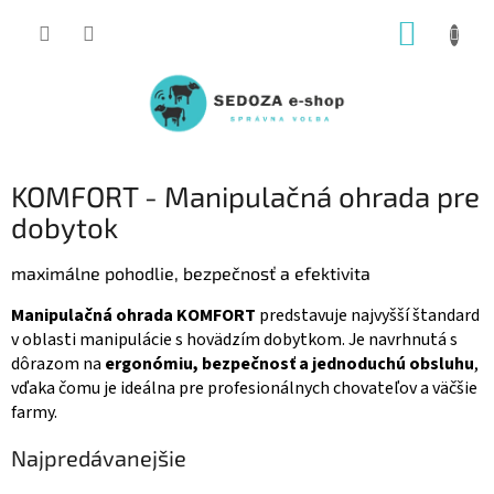
Prejsť
NÁKUP
na
obsah
KOŠÍK
KOMFORT - Manipulačná ohrada pre
dobytok
maximálne pohodlie, bezpečnosť a efektivita
Manipulačná ohrada KOMFORT
predstavuje najvyšší štandard
v oblasti manipulácie s hovädzím dobytkom. Je navrhnutá s
dôrazom na
ergonómiu, bezpečnosť a jednoduchú obsluhu
,
vďaka čomu je ideálna pre profesionálnych chovateľov a väčšie
farmy.
Najpredávanejšie