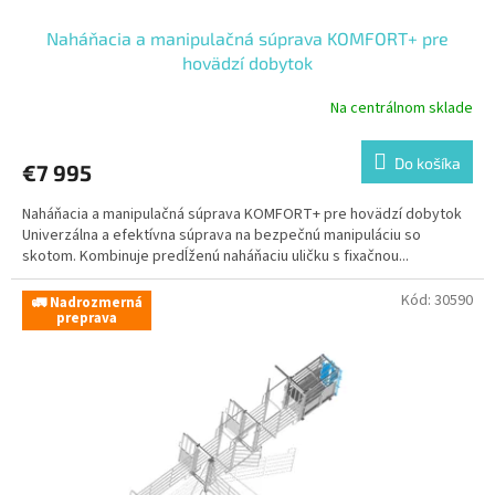
Naháňacia a manipulačná súprava KOMFORT+ pre
hovädzí dobytok
Na centrálnom sklade
Do košíka
€7 995
Naháňacia a manipulačná súprava KOMFORT+ pre hovädzí dobytok
Univerzálna a efektívna súprava na bezpečnú manipuláciu so
skotom. Kombinuje predĺženú naháňaciu uličku s fixačnou...
Kód:
30590
🚛 Nadrozmerná
preprava