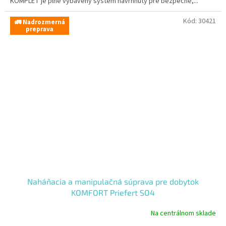
KOMPLET je plne vybavený systém navrhnutý pre bezpečné,...
Kód:
30421
🚛 Nadrozmerná
preprava
Naháňacia a manipulačná súprava pre dobytok
KOMFORT Priefert SO4
Na centrálnom sklade