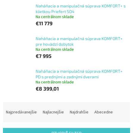
Naháňacia a manipulačná súprava KOMFORT+ s
klietkou Priefert SO4
Na centrálnom sklade
€11 779
Naháňacia a manipulačná súprava KOMFORT+
pre hovädzí dobytok
Na centrálnom sklade
€7 995
Naháňacia a manipulačná súprava KOMFORT+
PD s prednými a zadnými dverami
Na centrálnom sklade
€8 399,01
R
a
Najpredávanejšie
Najlacnejšie
Najdrahšie
Abecedne
d
e
n