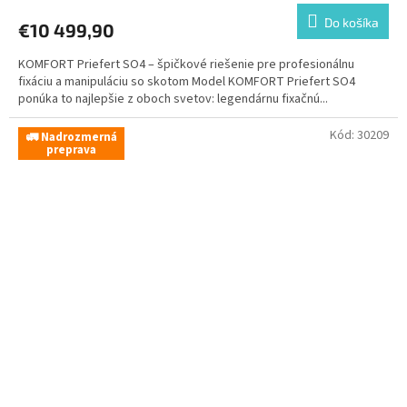
Do košíka
€10 499,90
KOMFORT Priefert SO4 – špičkové riešenie pre profesionálnu
fixáciu a manipuláciu so skotom Model KOMFORT Priefert SO4
ponúka to najlepšie z oboch svetov: legendárnu fixačnú...
Kód:
30209
🚛 Nadrozmerná
preprava