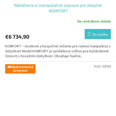
Naháňacia a manipulačná súprava pre dobytok
KOMFORT
Na centrálnom sklade
Do košíka
€6 734,90
KOMFORT – moderné a bezpečné riešenie pre rutinnú manipuláciu s
dobytkom Model KOMFORT je spoľahlivou voľbou pre každodenné
činnosti s hovädzím dobytkom. Obsahuje fixačnú...
Kód:
30589
🚛 Nadrozmerná
preprava