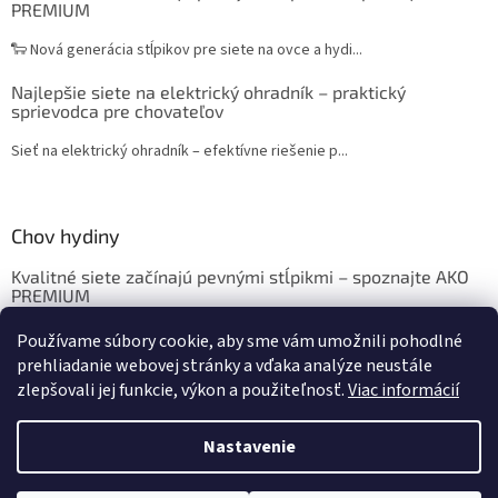
PREMIUM
🐑 Nová generácia stĺpikov pre siete na ovce a hydi...
Najlepšie siete na elektrický ohradník – praktický
sprievodca pre chovateľov
Sieť na elektrický ohradník – efektívne riešenie p...
Chov hydiny
Kvalitné siete začínajú pevnými stĺpikmi – spoznajte AKO
PREMIUM
Chov sliepok a hydiny: Krmivo, ustajnenie, vybavenie
Používame súbory cookie, aby sme vám umožnili pohodlné
prehliadanie webovej stránky a vďaka analýze neustále
zlepšovali jej funkcie, výkon a použiteľnosť.
Viac informácií
Vytvoril Shoptet
Nastavenie
Copyright 2026
eshop.sedoza.sk
. Všetky práva vyhradené.
Upraviť