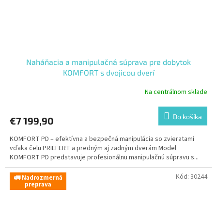
Naháňacia a manipulačná súprava pre dobytok
KOMFORT s dvojicou dverí
Na centrálnom sklade
Do košíka
€7 199,90
KOMFORT PD – efektívna a bezpečná manipulácia so zvieratami
vďaka čelu PRIEFERT a predným aj zadným dverám Model
KOMFORT PD predstavuje profesionálnu manipulačnú súpravu s...
Kód:
30244
🚛 Nadrozmerná
preprava