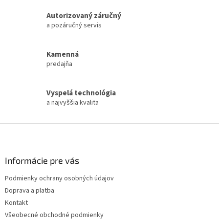
Autorizovaný záručný
a pozáručný servis
Kamenná
predajňa
Vyspelá technológia
a najvyššia kvalita
Z
á
p
ä
Informácie pre vás
t
Podmienky ochrany osobných údajov
i
Doprava a platba
e
Kontakt
Všeobecné obchodné podmienky