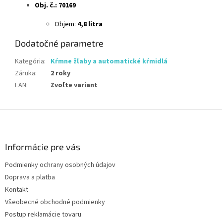
Obj. č.: 70169
Objem:
4,8 litra
Dodatočné parametre
Kategória
:
Kŕmne žľaby a automatické kŕmidlá
Záruka
:
2 roky
EAN
:
Zvoľte variant
Z
á
p
ä
Informácie pre vás
t
Podmienky ochrany osobných údajov
i
Doprava a platba
e
Kontakt
Všeobecné obchodné podmienky
Postup reklamácie tovaru