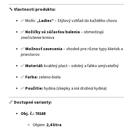
🔧
Vlastnosti produktu:
✅ Motív:
„Ladies“
– štýlový vzhľad do každého chovu
✅
Nožičky sú súčasťou balenia
– obmedzujú
znečistenie krmiva
✅
Možnosť zavesenia
– vhodné pre rôzne typy klietok a
priestorov
✅
Materiál:
kvalitný plast – odolný a ľahko umývateľný
✅
Farba:
zeleno-biela
✅
Použitie:
hydina (sliepky a iná drobná hydina)
📏
Dostupné varianty:
Obj. č.: 70168
Objem:
2,4 litra