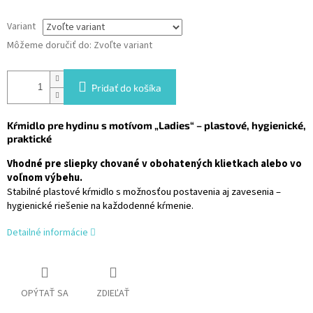
Variant
Môžeme doručiť do:
Zvoľte variant
Pridať do košíka
Kŕmidlo pre hydinu s motívom „Ladies“ – plastové, hygienické,
praktické
Vhodné pre sliepky chované v obohatených klietkach alebo vo
voľnom výbehu.
Stabilné plastové kŕmidlo s možnosťou postavenia aj zavesenia –
hygienické riešenie na každodenné kŕmenie.
Detailné informácie
OPÝTAŤ SA
ZDIEĽAŤ