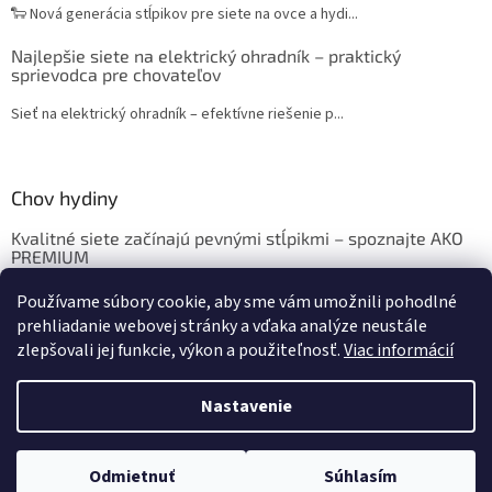
🐑 Nová generácia stĺpikov pre siete na ovce a hydi...
Najlepšie siete na elektrický ohradník – praktický
sprievodca pre chovateľov
Sieť na elektrický ohradník – efektívne riešenie p...
Chov hydiny
Kvalitné siete začínajú pevnými stĺpikmi – spoznajte AKO
PREMIUM
Chov sliepok a hydiny: Krmivo, ustajnenie, vybavenie
Používame súbory cookie, aby sme vám umožnili pohodlné
prehliadanie webovej stránky a vďaka analýze neustále
zlepšovali jej funkcie, výkon a použiteľnosť.
Viac informácií
Vytvoril Shoptet
Nastavenie
Copyright 2026
eshop.sedoza.sk
. Všetky práva vyhradené.
Upraviť
Odmietnuť
Súhlasím
nastavenie cookies