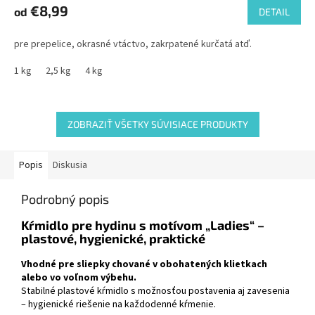
€8,99
od
DETAIL
pre prepelice, okrasné vtáctvo, zakrpatené kurčatá atď.
1 kg
2,5 kg
4 kg
ZOBRAZIŤ VŠETKY SÚVISIACE PRODUKTY
Popis
Diskusia
Podrobný popis
Kŕmidlo pre hydinu s motívom „Ladies“ –
plastové, hygienické, praktické
Vhodné pre sliepky chované v obohatených klietkach
alebo vo voľnom výbehu.
Stabilné plastové kŕmidlo s možnosťou postavenia aj zavesenia
– hygienické riešenie na každodenné kŕmenie.