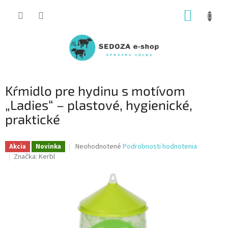
Prejsť
NÁKUP
na
obsah
KOŠÍK
Kŕmidlo pre hydinu s motívom
„Ladies“ – plastové, hygienické,
praktické
Priemerné
Neohodnotené
Podrobnosti hodnotenia
Akcia
Novinka
hodnotenie
Značka:
Kerbl
produktu
je
0,0
z
5
hviezdičiek.