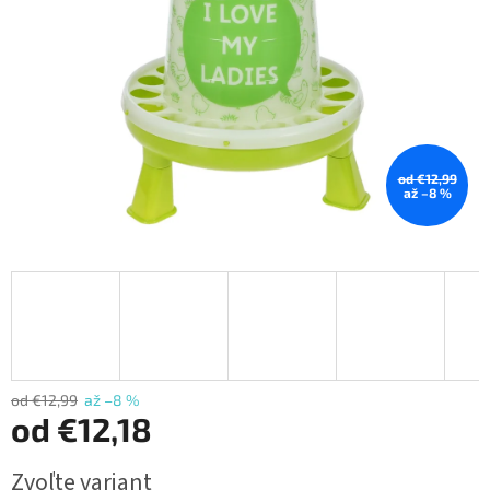
od €12,99
až –8 %
od €12,99
až –8 %
od
€12,18
Jednotková
Zvoľte variant
cena: