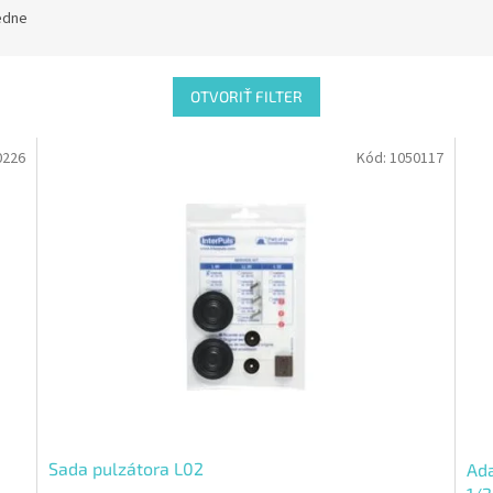
edne
OTVORIŤ FILTER
0226
Kód:
1050117
Sada pulzátora L02
Ad