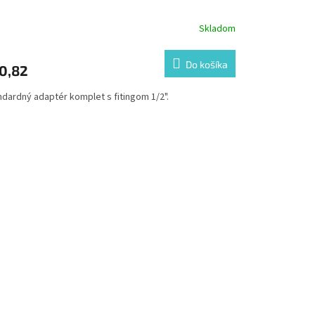
"
Skladom
Do košíka
0,82
ndardný adaptér komplet s fitingom 1/2".