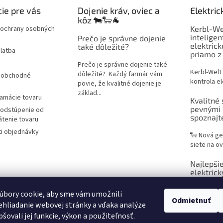
y
ie pre vás
Dojenie kráv, oviec a
Elektric
v
kôz 🐄🐑🐐
ý
ochrany osobných
Kerbl-We
p
inteligen
Prečo je správne dojenie
i
elektric
také dôležité?
latba
s
priamo z
u
Prečo je správne dojenie také
Kerbl-Welt
dôležité? Každý farmár vám
 obchodné
kontrola el
povie, že kvalitné dojenie je
základ...
lamácie tovaru
Kvalitné 
pevnými 
 odstúpenie od
spoznaj
átenie tovaru
i objednávky
🐑 Nová ge
siete na ov
Najlepšie
elektrick
praktický
chovateľ
úbory cookie, aby sme vám umožnili
Odmietnuť
hliadanie webovej stránky a vďaka analýze
Sieť na ele
šovali jej funkcie, výkon a použiteľnosť.
efektívne r