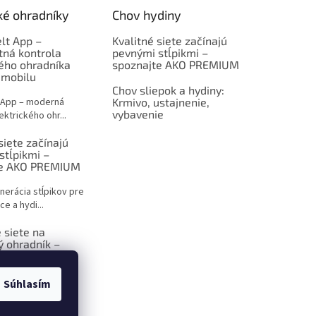
ké ohradníky
Chov hydiny
lt App –
Kvalitné siete začínajú
tná kontrola
pevnými stĺpikmi –
kého ohradníka
spoznajte AKO PREMIUM
 mobilu
Chov sliepok a hydiny:
 App – moderná
Krmivo, ustajnenie,
vybavenie
ektrického ohr...
siete začínajú
stĺpikmi –
te AKO PREMIUM
nerácia stĺpikov pre
ce a hydi...
 siete na
ý ohradník –
 sprievodca pre
ov
Súhlasím
ktrický ohradník –
iešenie p...