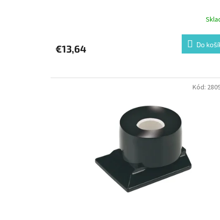
Skl
Do koší
€13,64
Kód:
280