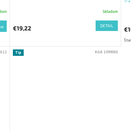
1/2
adom
Skladom
DETAIL
ka
€19,22
€1
Šta
9112
Kód:
1099001
Tip