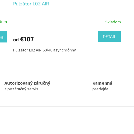
Pulzátor L02 AIR
adom
Skladom
DETAIL
ka
€107
od
Pulzátor L02 AIR 60/40 asynchrónny
O
v
l
á
Autorizovaný záručný
Kamenná
d
a pozáručný servis
predajňa
a
c
i
e
p
r
v
k