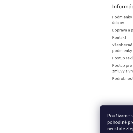
t
Informác
i
e
Podmienky 
údajov
Doprava a p
Kontakt
Všeobecné
podmienky
Postup rek
Postup pre
zmluvy a vr
Podrobnost
Používame s
pohodlné pre
neustále zlep