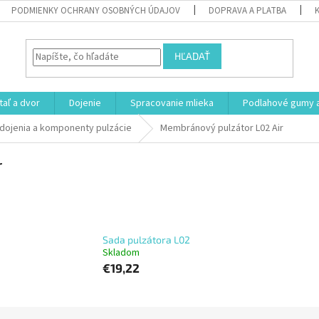
PODMIENKY OCHRANY OSOBNÝCH ÚDAJOV
DOPRAVA A PLATBA
HĽADAŤ
aľ a dvor
Dojenie
Spracovanie mlieka
Podlahové gumy a
 dojenia a komponenty pulzácie
Membránový pulzátor L02 Air
r
Sada pulzátora L02
Skladom
€19,22