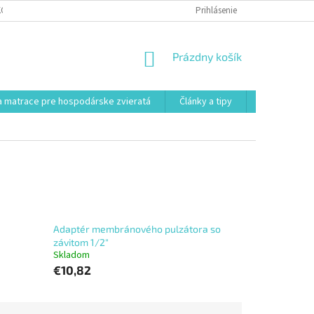
KONTAKT
VŠEOBECNÉ OBCHODNÉ PODMIENKY
Prihlásenie
POSTUP REKLAMÁCI
NÁKUPNÝ
Prázdny košík
KOŠÍK
 matrace pre hospodárske zvieratá
Články a tipy
Kontakt
Adaptér membránového pulzátora so
závitom 1/2"
Skladom
€10,82