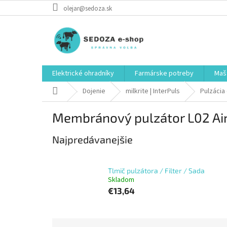
Prejsť
olejar@sedoza.sk
na
obsah
Elektrické ohradníky
Farmárske potreby
Mašt
Domov
Dojenie
milkrite | InterPuls
Pulzácia
Membránový pulzátor L02 Ai
Najpredávanejšie
Tlmič pulzátora / Filter / Sada
Skladom
€13,64
R