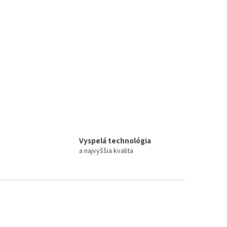
Vyspelá technológia
a najvyššia kvalita