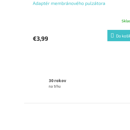
Adaptér membránového pulzátora
Skl
Do koší
€3,99
30 rokov
na trhu
Z
á
p
ä