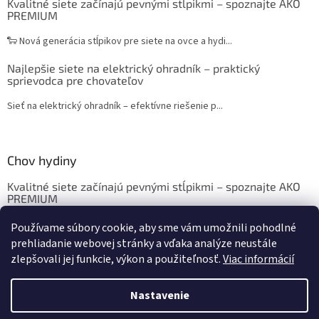
Kvalitné siete začínajú pevnými stĺpikmi – spoznajte AKO
PREMIUM
🐑 Nová generácia stĺpikov pre siete na ovce a hydi...
Najlepšie siete na elektrický ohradník – praktický
sprievodca pre chovateľov
Sieť na elektrický ohradník – efektívne riešenie p...
Chov hydiny
Kvalitné siete začínajú pevnými stĺpikmi – spoznajte AKO
PREMIUM
Chov sliepok a hydiny: Krmivo, ustajnenie, vybavenie
Používame súbory cookie, aby sme vám umožnili pohodlné
prehliadanie webovej stránky a vďaka analýze neustále
zlepšovali jej funkcie, výkon a použiteľnosť.
Viac informácií
Vytvoril Shoptet
Nastavenie