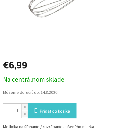
€6,99
Jednotková
Na centrálnom sklade
cena:
Môžeme doručiť do:
14.8.2026
Pridať do košíka
Metlička na šľahanie / rozrábanie sušeného mlieka