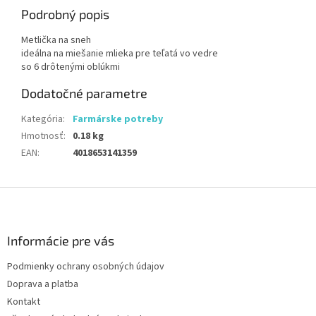
Podrobný popis
Metlička na sneh
ideálna na miešanie mlieka pre teľatá vo vedre
so 6 drôtenými oblúkmi
Dodatočné parametre
Kategória
:
Farmárske potreby
Hmotnosť
:
0.18 kg
EAN
:
4018653141359
Z
á
p
ä
Informácie pre vás
t
Podmienky ochrany osobných údajov
i
Doprava a platba
e
Kontakt