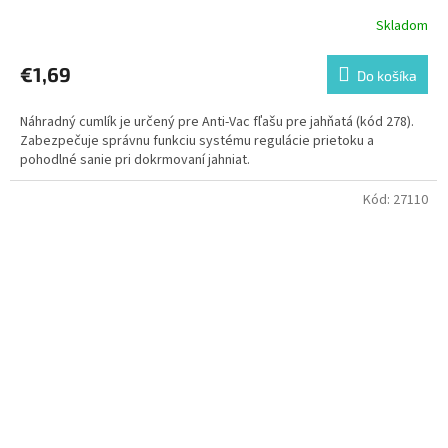
Skladom
€1,69
Do košíka
Náhradný cumlík je určený pre Anti-Vac fľašu pre jahňatá (kód 278).
Zabezpečuje správnu funkciu systému regulácie prietoku a
pohodlné sanie pri dokrmovaní jahniat.
Kód:
27110