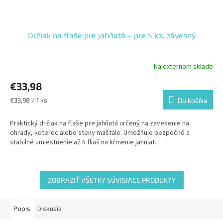
Držiak na fľaše pre jahňatá – pre 5 ks, závesný
Na externom sklade
€33,98
Jednotková
€33,98 / 1 ks
Do košíka
cena:
Praktický držiak na fľaše pre jahňatá určený na zavesenie na
ohrady, koterec alebo steny maštale. Umožňuje bezpečné a
stabilné umiestnenie až 5 fliaš na kŕmenie jahniat.
ZOBRAZIŤ VŠETKY SÚVISIACE PRODUKTY
Popis
Diskusia