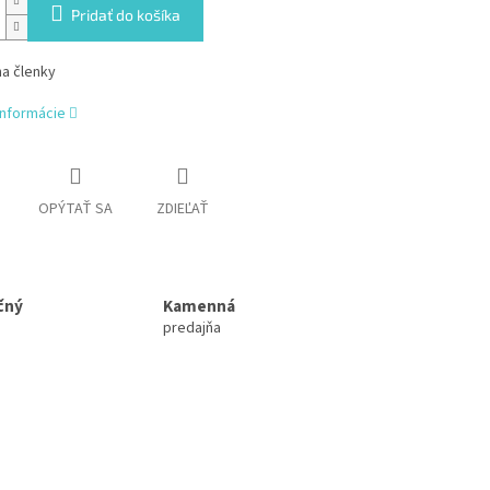
Pridať do košíka
na členky
informácie
OPÝTAŤ SA
ZDIEĽAŤ
čný
Kamenná
predajňa