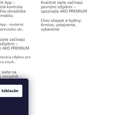
lt App –
Kvalitné siete začínajú
tná kontrola
pevnými stĺpikmi –
kého ohradníka
spoznajte AKO PREMIUM
 mobilu
Chov sliepok a hydiny:
 App – moderná
Krmivo, ustajnenie,
vybavenie
ektrického ohr...
siete začínajú
stĺpikmi –
te AKO PREMIUM
nerácia stĺpikov pre
ce a hydi...
 siete na
ý ohradník –
 sprievodca pre
ov
Súhlasím
ktrický ohradník –
iešenie p...