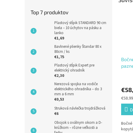
Top 7 produktov
Plastový stĺpik STANDARD 90 cm
biela – 10 úchytov na pásku a
lanko
€1,69
Bavlnené plienky Štandar 80 x
80cm / ks
€1,75
Bočné
Plastový stĺpik Expert pre
pazne
elektrický ohradník
€2,30
Nerezová spojka na vodiče
€58
elektrického ohradníka – do 3
mm a 6 mm
Jednot
€58,99
€0,53
cena:
Struková návlečka trojdrážková
D
€6
Obojok s oválnym okom a D-
Bočné 
krúžkom – rôzne veľkosti a
kopyt
farby