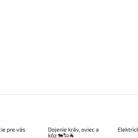
ie pre vás
Dojenie kráv, oviec a
Elektric
kôz 🐄🐑🐐