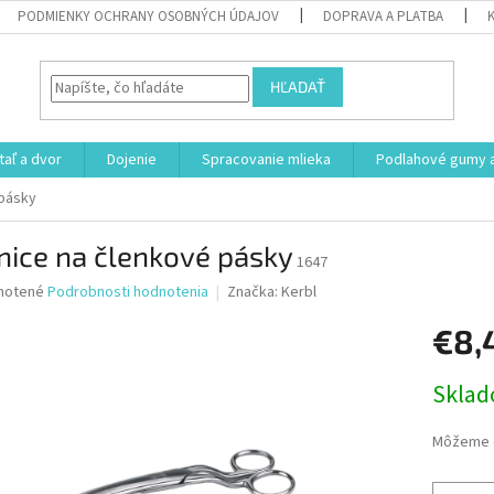
PODMIENKY OCHRANY OSOBNÝCH ÚDAJOV
DOPRAVA A PLATBA
HĽADAŤ
aľ a dvor
Dojenie
Spracovanie mlieka
Podlahové gumy a
 pásky
nice na členkové pásky
1647
né
notené
Podrobnosti hodnotenia
Značka:
Kerbl
nie
€8,
u
Jednotk
Skla
cena:
iek.
Môžeme d