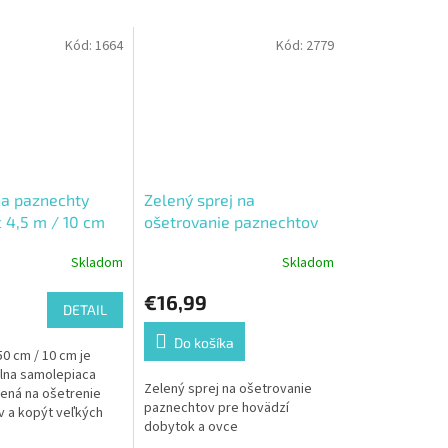
Kód:
1664
Kód:
2779
a paznechty
Zelený sprej na
c 4,5 m / 10 cm
ošetrovanie paznechtov
pre hovädzí dobytok a
Skladom
Skladom
ovce
€16,99
DETAIL
Do košíka
50 cm / 10 cm je
lna samolepiaca
Zelený sprej na ošetrovanie
ená na ošetrenie
paznechtov pre hovädzí
 a kopýt veľkých
dobytok a ovce
ych zvierat. Hrubá