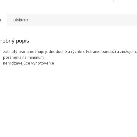
textília so
vrstvou...
s
Diskusia
robný popis
zahnutý tvar umožňuje jednoduché a rýchle otváranie bandáží a znižuje ri
poranenia na minimum
nehrdzavejúce vyhotovenie