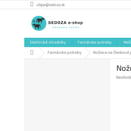
Prejsť
olejar@sedoza.sk
na
obsah
Elektrické ohradníky
Farmárske potreby
Mašt
Domov
Farmárske potreby
Nožnice na členkové
B
Nož
o
č
Priemer
Neohod
n
hodnote
ý
produkt
p
je
0,0
a
z
n
5
e
hviezdič
l