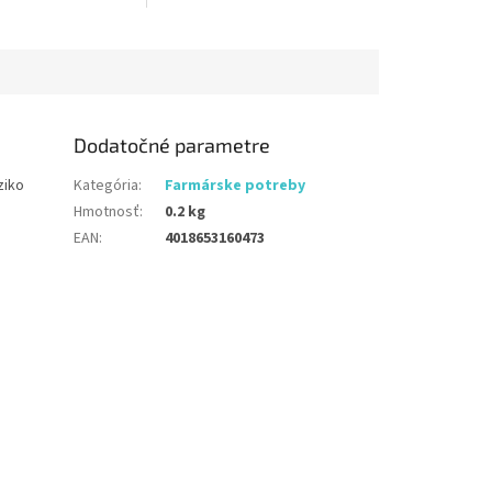
 zosilnenou latexovou
Dodatočné parametre
ziko
Kategória
:
Farmárske potreby
Hmotnosť
:
0.2 kg
EAN
:
4018653160473