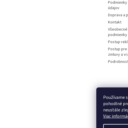
Podmienky 
údajov
Doprava a p
Kontakt
Všeobecné
podmienky
Postup rek
Postup pre
zmluvy a vr
Podrobnost
Používame s
pohodlné pre
neustále zlep
Viac informác