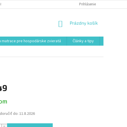
KONTAKT
VŠEOBECNÉ OBCHODNÉ PODMIENKY
Prihlásenie
POSTUP REKLAMÁCI
NÁKUPNÝ
Prázdny košík
KOŠÍK
 matrace pre hospodárske zvieratá
Články a tipy
Kontakt
49
ová
dom
oručiť do:
11.8.2026