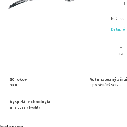
Nožnice 
Detailné 
TLAČ
30 rokov
Autorizovaný záru
na trhu
a pozáručný servis
Vyspelá technológia
a najvyššia kvalita
iaci tovar