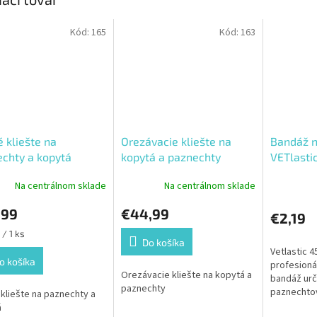
Kód:
165
Kód:
163
 kliešte na
Orezávacie kliešte na
Bandáž n
chty a kopytá
kopytá a paznechty
VETlasti
Na centrálnom sklade
Na centrálnom sklade
,99
€44,99
€2,19
ková
 / 1 ks
Do košíka
Vetlastic 4
o košíka
profesioná
Orezávacie kliešte na kopytá a
bandáž urč
paznechty
paznechtov
kliešte na paznechty a
hospodársk
á