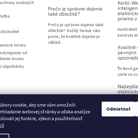
ochrany osobných
Kerbl-We
inteligen
Prečo je správne dojenie
elektric
také dôležité?
latba
priamo z
Prečo je správne dojenie také
Kerbl-Welt
dôležité? Každý farmár vám
 obchodné
kontrola el
povie, že kvalitné dojenie je
základ...
lamácie tovaru
Kvalitné 
pevnými 
 odstúpenie od
spoznaj
átenie tovaru
i objednávky
🐑 Nová ge
siete na ov
Najlepšie
elektrick
praktický
chovateľ
úbory cookie, aby sme vám umožnili
Odmietnuť
hliadanie webovej stránky a vďaka analýze
Sieť na ele
šovali jej funkcie, výkon a použiteľnosť.
efektívne r
ií