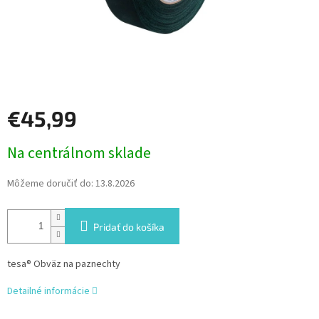
€45,99
Jednotková
Na centrálnom sklade
cena:
Môžeme doručiť do:
13.8.2026
Pridať do košíka
tesa® Obväz na paznechty
Detailné informácie