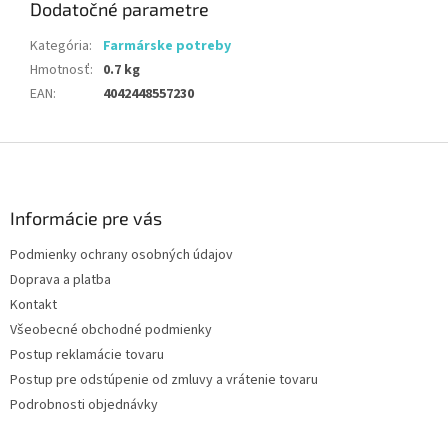
Dodatočné parametre
Kategória
:
Farmárske potreby
Hmotnosť
:
0.7 kg
EAN
:
4042448557230
Z
á
p
ä
Informácie pre vás
t
Podmienky ochrany osobných údajov
i
Doprava a platba
e
Kontakt
Všeobecné obchodné podmienky
Postup reklamácie tovaru
Postup pre odstúpenie od zmluvy a vrátenie tovaru
Podrobnosti objednávky