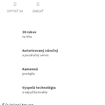
OPÝTAŤ SA
ZDIEĽAŤ
30 rokov
na trhu
Autorizovaný záručný
a pozáručný servis
Kamenná
predajňa
Vyspelá technológia
a najvyššia kvalita
Súvisiaci tovar