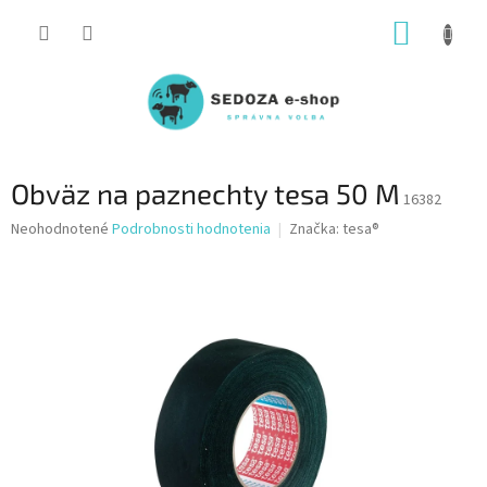
Prejsť
NÁKUP
na
obsah
KOŠÍK
Obväz na paznechty tesa 50 M
16382
Priemerné
Neohodnotené
Podrobnosti hodnotenia
Značka:
tesa®
hodnotenie
produktu
je
0,0
z
5
hviezdičiek.