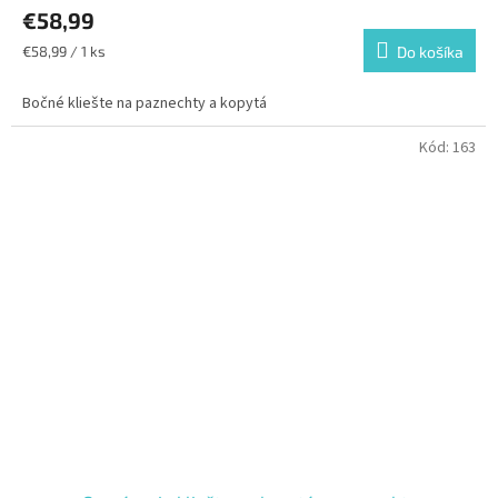
€58,99
Jednotková
€58,99 / 1 ks
Do košíka
cena:
Bočné kliešte na paznechty a kopytá
Kód:
163