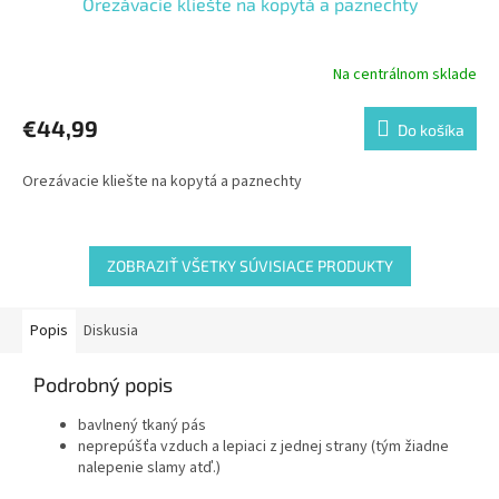
Orezávacie kliešte na kopytá a paznechty
Na centrálnom sklade
€44,99
Do košíka
Orezávacie kliešte na kopytá a paznechty
ZOBRAZIŤ VŠETKY SÚVISIACE PRODUKTY
Popis
Diskusia
Podrobný popis
bavlnený tkaný pás
neprepúšťa vzduch a lepiaci z jednej strany (tým žiadne
nalepenie slamy atď.)