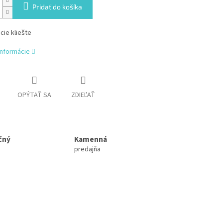
Pridať do košíka
ie kliešte
informácie
OPÝTAŤ SA
ZDIEĽAŤ
čný
Kamenná
predajňa