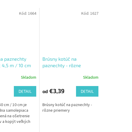
Kód:
1664
Kód:
1627
a paznechty
Brúsny kotúč na
c 4,5 m / 10 cm
paznechty - rôzne
priemery
Skladom
Skladom
€3,39
od
DETAIL
DETAIL
50 cm / 10 cm je
Brúsny kotúč na paznechty -
lna samolepiaca
rôzne priemery
ená na ošetrenie
 a kopýt veľkých
ych zvierat. Hrubá