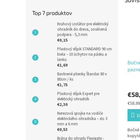
Top 7 produktov
Kruhový izolátor pre elektrický
ohradník do dreva, zosilnená
podpera - 5,3 mm
€0,15
Plastový stĺpik STANDARD 90 cm
biela – 10 úchytov na pásku a
lanko
Bočné
€1,69
pazne
Bavlnené plienky Štandar 80 x
80cm / ks
€1,75
€58
Plastový stĺpik Expert pre
elektrický ohradník
Jednot
€58,99
€2,30
cena:
Nerezová spojka na vodiče
D
elektrického ohradníka – do 3
mm a 6 mm
€0,53
Bočné 
kopyt
Brána do ohrady Flexigate -