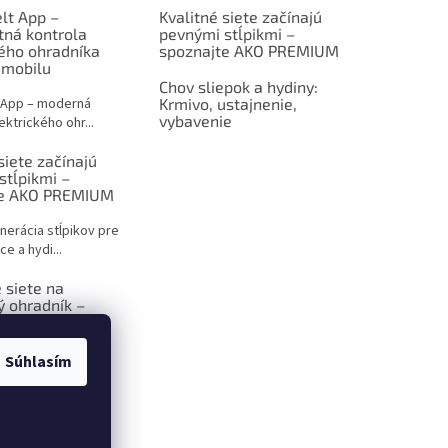
lt App –
Kvalitné siete začínajú
tná kontrola
pevnými stĺpikmi –
kého ohradníka
spoznajte AKO PREMIUM
 mobilu
Chov sliepok a hydiny:
 App – moderná
Krmivo, ustajnenie,
vybavenie
ektrického ohr...
siete začínajú
stĺpikmi –
te AKO PREMIUM
nerácia stĺpikov pre
ce a hydi...
 siete na
ý ohradník –
 sprievodca pre
ov
Súhlasím
ktrický ohradník –
iešenie p...