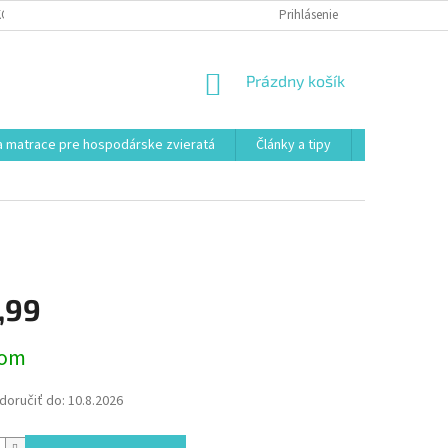
KONTAKT
VŠEOBECNÉ OBCHODNÉ PODMIENKY
Prihlásenie
POSTUP REKLAMÁCI
NÁKUPNÝ
Prázdny košík
KOŠÍK
 matrace pre hospodárske zvieratá
Články a tipy
Kontakt
,99
ová
dom
oručiť do:
10.8.2026