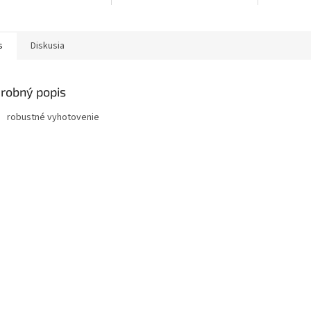
textília so
vrstvou...
s
Diskusia
robný popis
robustné vyhotovenie