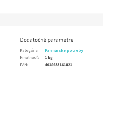
 zosilnenou latexovou
Dodatočné parametre
Kategória
:
Farmárske potreby
Hmotnosť
:
1 kg
EAN
:
4018653161821