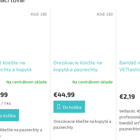
Kód:
165
Kód:
163
 kliešte na
Orezávacie kliešte na
Bandáž n
chty a kopytá
kopytá a paznechty
VETlasti
Na centrálnom sklade
Na centrálnom sklade
,99
€44,99
€2,19
ková
 / 1 ks
Do košíka
Vetlastic 4
o košíka
profesioná
Orezávacie kliešte na kopytá a
bandáž urč
paznechty
paznechtov
kliešte na paznechty a
hospodársk
á