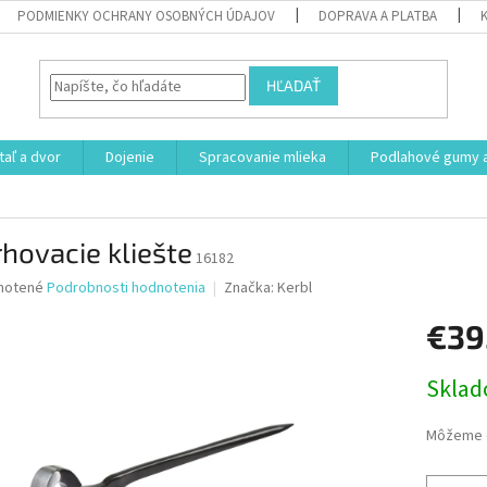
PODMIENKY OCHRANY OSOBNÝCH ÚDAJOV
DOPRAVA A PLATBA
HĽADAŤ
aľ a dvor
Dojenie
Spracovanie mlieka
Podlahové gumy a
hovacie kliešte
16182
né
notené
Podrobnosti hodnotenia
Značka:
Kerbl
nie
€39
u
Jednotk
Skla
cena:
iek.
Môžeme d