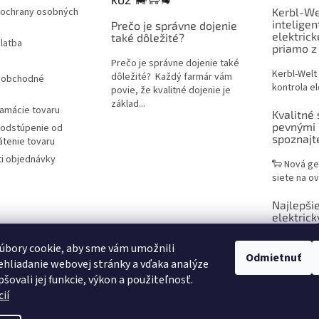
ochrany osobných
Kerbl-We
inteligen
Prečo je správne dojenie
elektric
také dôležité?
latba
priamo z
Prečo je správne dojenie také
Kerbl-Welt
dôležité? Každý farmár vám
 obchodné
kontrola el
povie, že kvalitné dojenie je
základ...
lamácie tovaru
Kvalitné 
pevnými 
 odstúpenie od
spoznaj
átenie tovaru
i objednávky
🐑 Nová ge
siete na ov
Najlepšie
elektrick
praktický
chovateľ
úbory cookie, aby sme vám umožnili
Odmietnuť
hliadanie webovej stránky a vďaka analýze
Sieť na ele
šovali jej funkcie, výkon a použiteľnosť.
efektívne r
ií