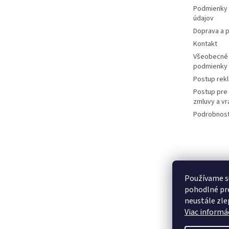
e
Podmienky 
údajov
Doprava a p
Kontakt
Všeobecné
podmienky
Postup rek
Postup pre
zmluvy a vr
Podrobnost
Používame s
pohodlné pre
neustále zlep
Viac informác