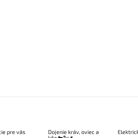
ie pre vás
Dojenie kráv, oviec a
Elektric
kôz 🐄🐑🐐