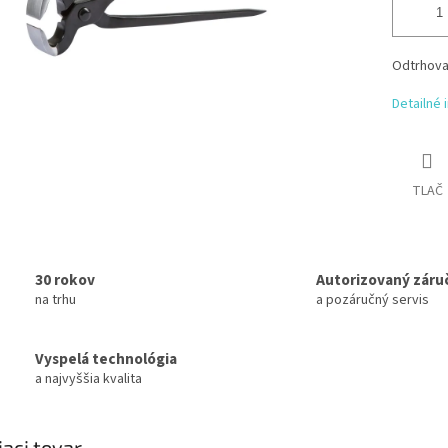
Odtrhovac
Detailné 
TLAČ
30 rokov
Autorizovaný záru
na trhu
a pozáručný servis
Vyspelá technológia
a najvyššia kvalita
iaci tovar