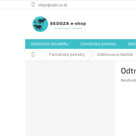
Prejsť
olejar@sedoza.sk
na
obsah
Elektrické ohradníky
Farmárske potreby
Mašt
Domov
Farmárske potreby
Odtrhovacie kliešte
B
Odtr
o
č
Priemer
Neohod
n
hodnote
ý
produkt
p
je
0,0
a
z
n
5
e
hviezdič
l