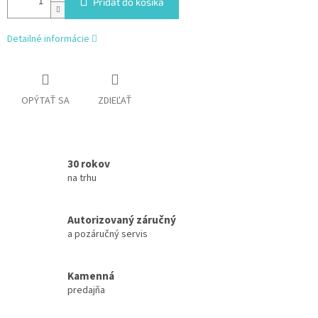
Pridať do košíka
Detailné informácie
OPÝTAŤ SA
ZDIEĽAŤ
30 rokov
na trhu
Autorizovaný záručný
a pozáručný servis
Kamenná
predajňa