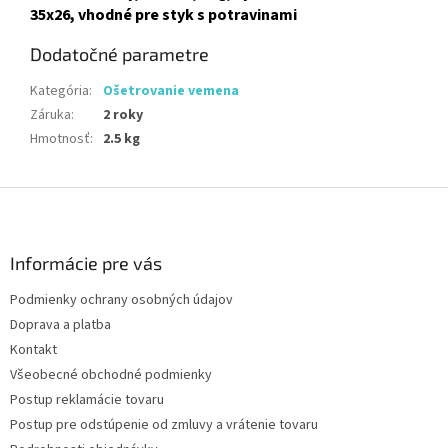
35x26, vhodné pre styk s potravinami
Dodatočné parametre
Kategória
:
Ošetrovanie vemena
Záruka
:
2 roky
Hmotnosť
:
2.5 kg
Z
á
p
ä
Informácie pre vás
t
Podmienky ochrany osobných údajov
i
Doprava a platba
e
Kontakt
Všeobecné obchodné podmienky
Postup reklamácie tovaru
Postup pre odstúpenie od zmluvy a vrátenie tovaru