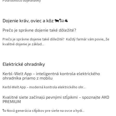
Podrobnosti objednávky
Dojenie kráv, oviec a kôz 🐄🐑🐐
Prečo je správne dojenie také dôležité?
Prečo je správne dojenie také dôležité? Každý farmár vám povie, že
kvalitné dojenie je základ...
Elektrické ohradníky
Kerbl-Welt App – inteligentná kontrola elektrického
ohradníka priamo z mobilu
Kerbl-Welt App – moderná kontrola elektrického ohr...
Kvalitné siete začínajú pevnými stĺpikmi – spoznajte AKO
PREMIUM
🐑 Nová generácia stĺpikov pre siete na ovce a hydi...