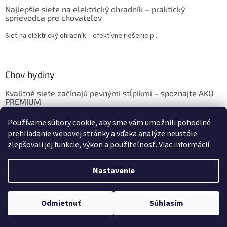
Najlepšie siete na elektrický ohradník – praktický
sprievodca pre chovateľov
Sieť na elektrický ohradník – efektívne riešenie p...
Chov hydiny
Kvalitné siete začínajú pevnými stĺpikmi – spoznajte AKO
PREMIUM
Chov sliepok a hydiny: Krmivo, ustajnenie, vybavenie
Používame súbory cookie, aby sme vám umožnili pohodlné
prehliadanie webovej stránky a vďaka analýze neustále
zlepšovali jej funkcie, výkon a použiteľnosť.
Viac informácií
Vytvoril Shoptet
Nastavenie
Copyright 2026
eshop.sedoza.sk
. Všetky práva vyhradené.
Upraviť
Odmietnuť
Súhlasím
nastavenie cookies