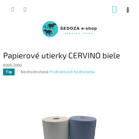
Prejsť
NÁKUP
na
obsah
KOŠÍK
Papierové utierky CERVINO biele
8000-2000
Priemerné
Neohodnotené
Podrobnosti hodnotenia
Tip
hodnotenie
produktu
je
0,0
z
5
hviezdičiek.