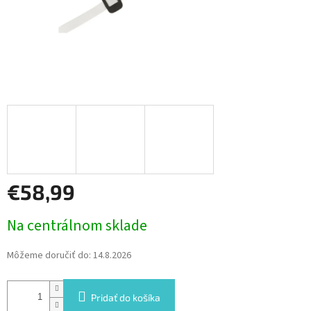
€58,99
Jednotková
Na centrálnom sklade
cena:
Môžeme doručiť do:
14.8.2026
Pridať do košíka