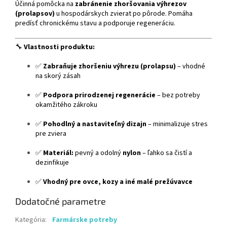
Účinná pomôcka na
zabránenie zhoršovania výhrezov
(prolapsov)
u hospodárskych zvierat po pôrode. Pomáha
predísť chronickému stavu a podporuje regeneráciu.
🔧
Vlastnosti produktu:
✅
Zabraňuje zhoršeniu výhrezu (prolapsu)
– vhodné
na skorý zásah
✅
Podpora prirodzenej regenerácie
– bez potreby
okamžitého zákroku
✅
Pohodlný a nastaviteľný dizajn
– minimalizuje stres
pre zviera
✅
Materiál:
pevný a odolný
nylon
– ľahko sa čistí a
dezinfikuje
✅
Vhodný pre ovce, kozy a iné malé prežúvavce
Dodatočné parametre
Kategória
:
Farmárske potreby