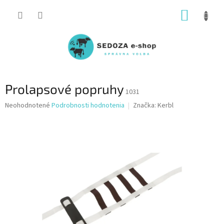
Prejsť
NÁKUP
na
obsah
KOŠÍK
Prolapsové popruhy
1031
Priemerné
Neohodnotené
Podrobnosti hodnotenia
Značka:
Kerbl
hodnotenie
produktu
je
0,0
z
5
hviezdičiek.