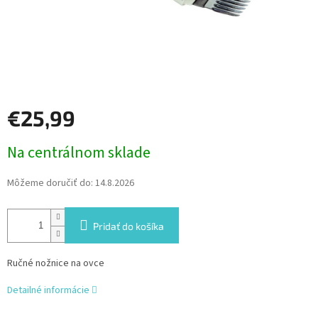
€25,99
Jednotková
Na centrálnom sklade
cena:
Môžeme doručiť do:
14.8.2026
Pridať do košíka
Ručné nožnice na ovce
Detailné informácie