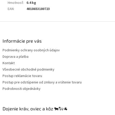
Hmotnosť
:
0.4 kg
EAN
:
4018653180723
Z
á
p
ä
Informácie pre vás
t
Podmienky ochrany osobných údajov
i
Doprava a platba
e
Kontakt
Všeobecné obchodné podmienky
Postup reklamácie tovaru
Postup pre odstúpenie od zmluvy a vrátenie tovaru
Podrobnosti objednávky
Dojenie kráv, oviec a kôz 🐄🐑🐐