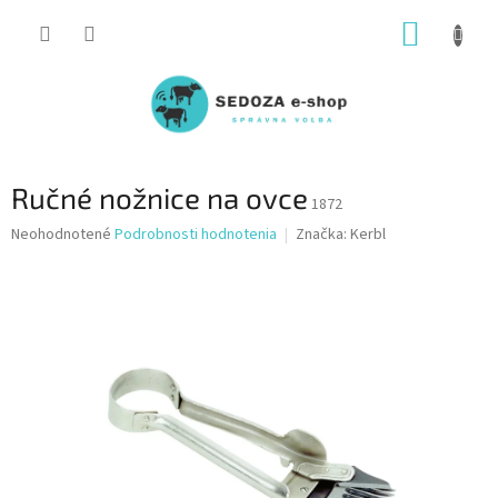
Prejsť
NÁKUP
na
obsah
KOŠÍK
Ručné nožnice na ovce
1872
Priemerné
Neohodnotené
Podrobnosti hodnotenia
Značka:
Kerbl
hodnotenie
produktu
je
0,0
z
5
hviezdičiek.