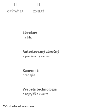
OPÝTAŤ SA
ZDIEĽAŤ
30 rokov
na trhu
Autorizovaný záručný
a pozáručný servis
Kamenná
predajňa
Vyspelá technológia
a najvyššia kvalita
Súvisiaci tovar