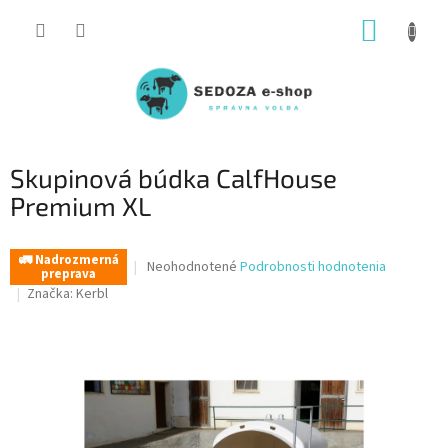
Prejsť
NÁKUP
na
obsah
KOŠÍK
Skupinová búdka CalfHouse
Premium XL
🚛 Nadrozmerná
Priemerné
Neohodnotené
Podrobnosti hodnotenia
preprava
hodnotenie
Značka:
Kerbl
produktu
je
0,0
z
5
hviezdičiek.