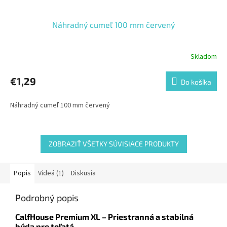
Náhradný cumeľ 100 mm červený
Skladom
€1,29
Do košíka
Náhradný cumeľ 100 mm červený
ZOBRAZIŤ VŠETKY SÚVISIACE PRODUKTY
Popis
Videá (1)
Diskusia
Podrobný popis
CalfHouse Premium XL – Priestranná a stabilná
búda pre teľatá