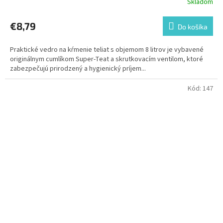
Skladom
€8,79
Do košíka
Praktické vedro na kŕmenie teliat s objemom 8 litrov je vybavené
originálnym cumlíkom Super-Teat a skrutkovacím ventilom, ktoré
zabezpečujú prirodzený a hygienický príjem...
Kód:
147