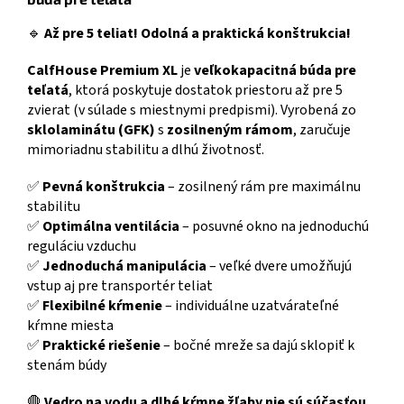
🔹
Až pre 5 teliat! Odolná a praktická konštrukcia!
CalfHouse Premium XL
je
veľkokapacitná búda pre
teľatá
, ktorá poskytuje dostatok priestoru až pre 5
zvierat (v súlade s miestnymi predpismi). Vyrobená zo
sklolaminátu (GFK)
s
zosilneným rámom
, zaručuje
mimoriadnu stabilitu a dlhú životnosť.
✅
Pevná konštrukcia
– zosilnený rám pre maximálnu
stabilitu
✅
Optimálna ventilácia
– posuvné okno na jednoduchú
reguláciu vzduchu
✅
Jednoduchá manipulácia
– veľké dvere umožňujú
vstup aj pre transportér teliat
✅
Flexibilné kŕmenie
– individuálne uzatvárateľné
kŕmne miesta
✅
Praktické riešenie
– bočné mreže sa dajú sklopiť k
stenám búdy
🛑
Vedro na vodu a dlhé kŕmne žľaby nie sú súčasťou