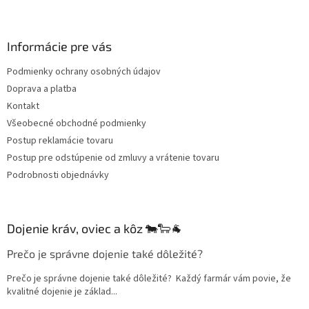
Z
á
p
ä
Informácie pre vás
t
Podmienky ochrany osobných údajov
i
Doprava a platba
e
Kontakt
Všeobecné obchodné podmienky
Postup reklamácie tovaru
Postup pre odstúpenie od zmluvy a vrátenie tovaru
Podrobnosti objednávky
Dojenie kráv, oviec a kôz 🐄🐑🐐
Prečo je správne dojenie také dôležité?
Prečo je správne dojenie také dôležité? Každý farmár vám povie, že
kvalitné dojenie je základ...