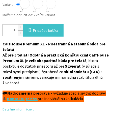
Variant
Môžeme doručiť do:
Zvoľte variant
Pridať do košíka
CalfHouse Premium XL – Priestranná a stabilná búda pre
teľatá
Až pre 5 teliat! Odolná a praktická konštrukcia!
CalfHouse
Premium XL
je
veľkokapacitná búda pre teľatá
, ktorá
poskytuje dostatok priestoru až pre
5 zviera
t (v súlade s
miestnymi predpismi). Vyrobená zo
sklolaminátu (GFK)
s
zosilneným rámom
, zaručuje mimoriadnu stabilitu a dlhú
životnosť.
🚛 Nadrozmerná preprava –
vyžaduje špeciálny typ dopravy.
⚠️
Kontaktujte nás
pre individuálnu kalkuláciu.
Detailné informácie