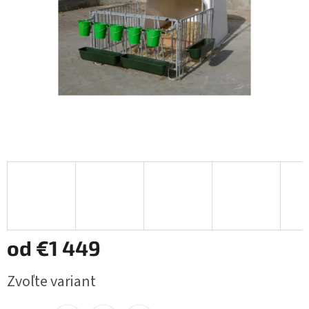
od
€1 449
Jednotková
Zvoľte variant
cena: