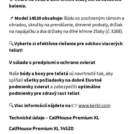
balenia.
📌
Model 14520 obsahuje:
Búdu so zosilneným rámom a
ohradou, skrutky na prenášanie, drevené podvaly, držiak
na napájačku a dva držiaky na dlhé kŕmne žľaby (č. 3268).
🔍
Vyberte si efektívne riešenie pre odchov viacerých
teliat!
V súlade s predpismi o ochrane zvierat
Naše
búdy a boxy pre teľatá
sú navrhnuté tak, aby
spĺňali
všetky požiadavky na dobré životné
podmienky zvierat
a zabezpečili
optimálne
podmienky pre zdravý rast teliat
.
🔍
Viac informácií nájdete na
👉
www.kerbl.com
Technické údaje – CalfHouse Premium XL
CalfHouse Premium XL 14520