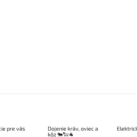
ie pre vás
Dojenie kráv, oviec a
Elektric
kôz 🐄🐑🐐