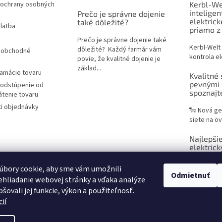
ochrany osobných
Kerbl-We
inteligen
Prečo je správne dojenie
elektric
také dôležité?
latba
priamo z
Prečo je správne dojenie také
Kerbl-Welt
dôležité? Každý farmár vám
 obchodné
kontrola el
povie, že kvalitné dojenie je
základ...
lamácie tovaru
Kvalitné 
pevnými 
 odstúpenie od
spoznaj
átenie tovaru
i objednávky
🐑 Nová ge
siete na ov
Najlepšie
elektrick
praktický
chovateľ
úbory cookie, aby sme vám umožnili
Odmietnuť
hliadanie webovej stránky a vďaka analýze
Sieť na ele
šovali jej funkcie, výkon a použiteľnosť.
efektívne r
ií