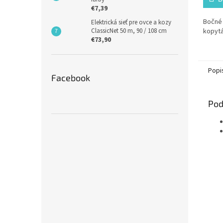
€7,39
Bočné 
Elektrická sieť pre ovce a kozy
kopyt
ClassicNet 50 m, 90 / 108 cm
€73,90
Popi
Facebook
Pod