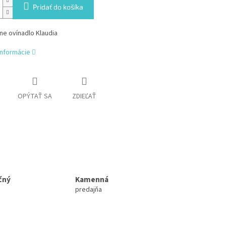
Pridať do košíka
ne ovínadlo Klaudia
informácie
OPÝTAŤ SA
ZDIEĽAŤ
čný
Kamenná
predajňa