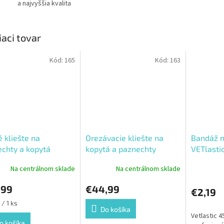
a najvyššia kvalita
iaci tovar
Kód:
165
Kód:
163
 kliešte na
Orezávacie kliešte na
Bandáž n
chty a kopytá
kopytá a paznechty
VETlasti
Na centrálnom sklade
Na centrálnom sklade
,99
€44,99
€2,19
ková
 / 1 ks
Do košíka
Vetlastic 4
o košíka