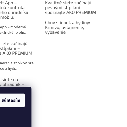
lt App –
Kvalitné siete začínajú
tná kontrola
pevnými stĺpikmi –
kého ohradníka
spoznajte AKO PREMIUM
 mobilu
Chov sliepok a hydiny:
 App – moderná
Krmivo, ustajnenie,
vybavenie
ektrického ohr...
siete začínajú
stĺpikmi –
te AKO PREMIUM
nerácia stĺpikov pre
ce a hydi...
 siete na
ý ohradník –
 sprievodca pre
ov
Súhlasím
ktrický ohradník –
iešenie p...