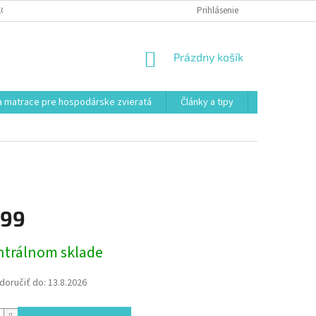
KONTAKT
VŠEOBECNÉ OBCHODNÉ PODMIENKY
Prihlásenie
POSTUP REKLAMÁCI
NÁKUPNÝ
Prázdny košík
KOŠÍK
 matrace pre hospodárske zvieratá
Články a tipy
Kontakt
,99
ová
ntrálnom sklade
oručiť do:
13.8.2026