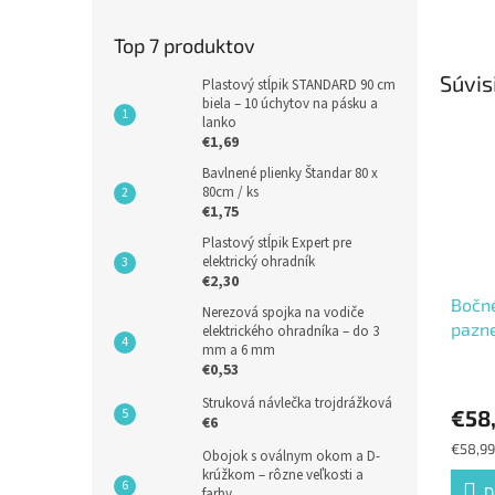
Top 7 produktov
Súvis
Plastový stĺpik STANDARD 90 cm
biela – 10 úchytov na pásku a
lanko
€1,69
Bavlnené plienky Štandar 80 x
80cm / ks
€1,75
Plastový stĺpik Expert pre
elektrický ohradník
€2,30
Bočné
Nerezová spojka na vodiče
pazne
elektrického ohradníka – do 3
mm a 6 mm
€0,53
Struková návlečka trojdrážková
€58
€6
Jednot
€58,99
Obojok s oválnym okom a D-
cena:
krúžkom – rôzne veľkosti a
D
farby