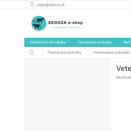
Prejsť
olejar@sedoza.sk
na
obsah
Elektrické ohradníky
Farmárske potreby
Mašt
Domov
Farmárske potreby
Veterinárne ovínadlo 
B
Vete
o
č
Priemer
Neohod
n
hodnote
ý
produkt
p
je
0,0
a
z
n
5
e
hviezdič
l