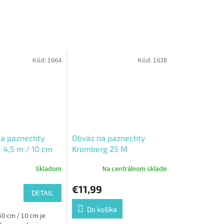
Kód:
1664
Kód:
1638
a paznechty
Obväz na paznechty
c 4,5 m / 10 cm
Kromberg 25 M
Skladom
Na centrálnom sklade
€11,99
DETAIL
Do košíka
50 cm / 10 cm je