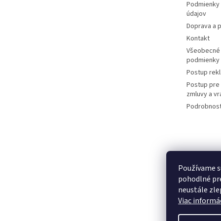
Podmienky 
údajov
Doprava a p
Kontakt
Všeobecné
podmienky
Postup rek
Postup pre
zmluvy a vr
Podrobnost
Používame s
pohodlné pre
neustále zlep
Viac informác