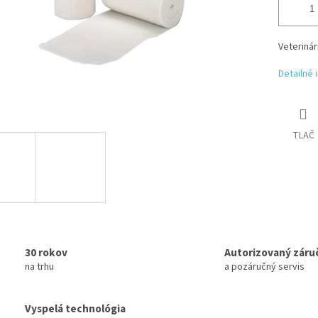
Veterinár
Detailné 
TLAČ
30 rokov
Autorizovaný záru
na trhu
a pozáručný servis
Vyspelá technológia