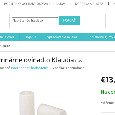
PODMIENKY OCHRANY OSOBNÝCH ÚDAJOV
DOPRAVA A PLATBA
HĽADAŤ
aľ a dvor
Dojenie
Spracovanie mlieka
Podlahové gumy a
Klaudia
rinárne ovínadlo Klaudia
16451
né
notené
Podrobnosti hodnotenia
Značka:
Technobase
nie
€13
u
Jednotk
Na ce
cena:
iek.
Môžeme d