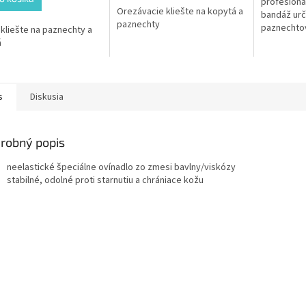
profesioná
Orezávacie kliešte na kopytá a
bandáž urč
paznechty
paznechtov
kliešte na paznechty a
hospodársk
á
textília so
vrstvou...
s
Diskusia
robný popis
neelastické špeciálne ovínadlo zo zmesi bavlny/viskózy
stabilné, odolné proti starnutiu a chrániace kožu