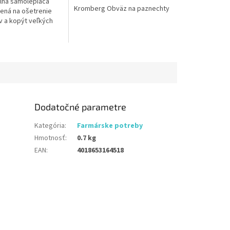
lna samolepiaca
Kromberg Obväz na paznechty
ená na ošetrenie
 a kopýt veľkých
ych zvierat. Hrubá
 zosilnenou latexovou
Dodatočné parametre
Kategória
:
Farmárske potreby
Hmotnosť
:
0.7 kg
EAN
:
4018653164518