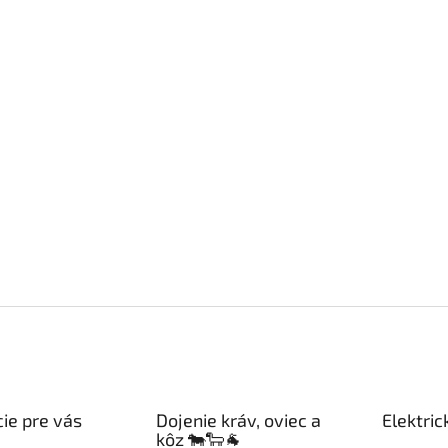
ie pre vás
Dojenie kráv, oviec a
Elektric
kôz 🐄🐑🐐