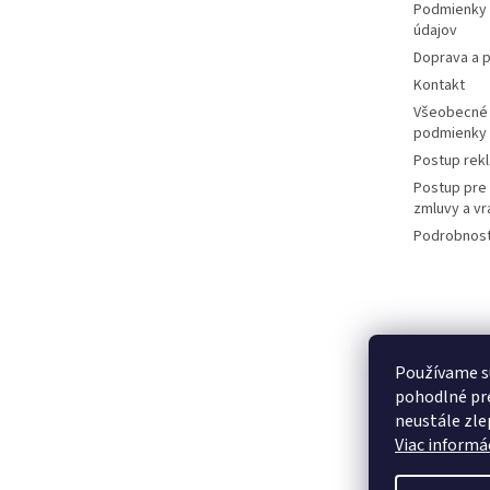
Podmienky 
údajov
Doprava a p
Kontakt
Všeobecné
podmienky
Postup rek
Postup pre
zmluvy a vr
Podrobnost
Používame s
pohodlné pre
neustále zlep
Viac informác