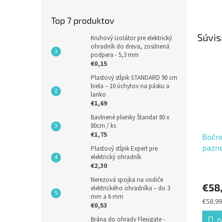
Top 7 produktov
Súvis
Kruhový izolátor pre elektrický
ohradník do dreva, zosilnená
podpera - 5,3 mm
€0,15
Plastový stĺpik STANDARD 90 cm
biela – 10 úchytov na pásku a
lanko
€1,69
Bavlnené plienky Štandar 80 x
80cm / ks
€1,75
Bočné
pazne
Plastový stĺpik Expert pre
elektrický ohradník
€2,30
Nerezová spojka na vodiče
€58
elektrického ohradníka – do 3
mm a 6 mm
Jednot
€58,99
€0,53
cena:
Brána do ohrady Flexigate -
D