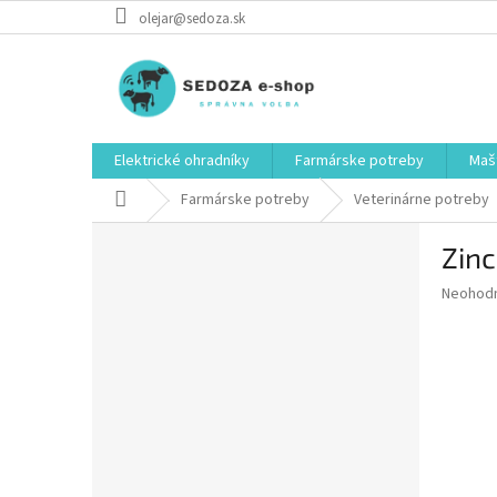
Prejsť
olejar@sedoza.sk
na
obsah
Elektrické ohradníky
Farmárske potreby
Mašt
Domov
Farmárske potreby
Veterinárne potreby
B
Zinc
o
č
Priemer
Neohod
n
hodnote
ý
produkt
p
je
0,0
a
z
n
5
e
hviezdič
l