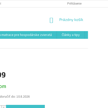
KONTAKT
VŠEOBECNÉ OBCHODNÉ PODMIENKY
Prihlásenie
POSTUP REKLAMÁCI
NÁKUPNÝ
Prázdny košík
KOŠÍK
 matrace pre hospodárske zvieratá
Články a tipy
Kontakt
99
ová
dom
oručiť do:
10.8.2026