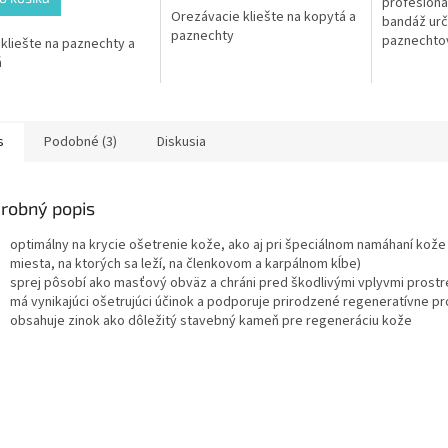
profesioná
Orezávacie kliešte na kopytá a
bandáž urč
paznechty
paznechtov
kliešte na paznechty a
hospodársk
á
textília so
vrstvou...
s
Podobné (3)
Diskusia
robný popis
optimálny na krycie ošetrenie kože, ako aj pri špeciálnom namáhaní kože 
miesta, na ktorých sa leží, na členkovom a karpálnom kĺbe)
sprej pôsobí ako masťový obväz a chráni pred škodlivými vplyvmi prostr
má vynikajúci ošetrujúci účinok a podporuje prirodzené regeneratívne p
obsahuje zinok ako dôležitý stavebný kameň pre regeneráciu kože