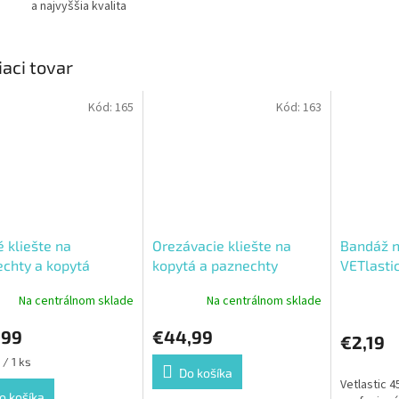
a najvyššia kvalita
iaci tovar
Kód:
165
Kód:
163
 kliešte na
Orezávacie kliešte na
Bandáž n
chty a kopytá
kopytá a paznechty
VETlasti
Na centrálnom sklade
Na centrálnom sklade
,99
€44,99
€2,19
ková
 / 1 ks
Do košíka
Vetlastic 4
o košíka