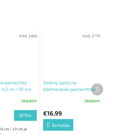
Kód:
1664
Kód:
2779
a paznechty
Zelený sprej na
Ďalší
c 4,5 m / 10 cm
ošetrovanie paznechtov
produkt
pre hovädzí dobytok a
Skladom
Skladom
ovce
€16,99
DETAIL
Do košíka
50 cm / 10 cm je