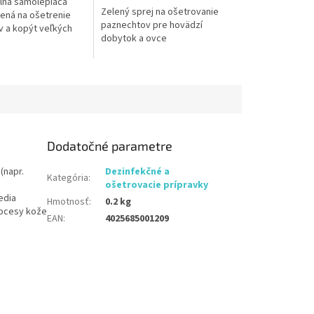
lna samolepiaca
Zelený sprej na ošetrovanie
ená na ošetrenie
paznechtov pre hovädzí
 a kopýt veľkých
dobytok a ovce
ych zvierat. Hrubá
 zosilnenou latexovou
Dodatočné parametre
(napr.
Dezinfekčné a
Kategória
:
ošetrovacie prípravky
edia
Hmotnosť
:
0.2 kg
rocesy kože
EAN
:
4025685001209