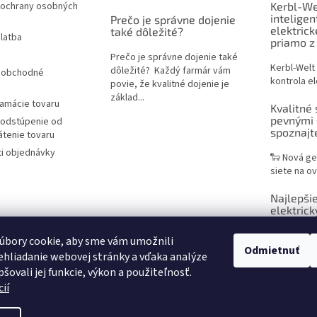
ochrany osobných
Kerbl-We
inteligen
Prečo je správne dojenie
elektric
také dôležité?
latba
priamo z
Prečo je správne dojenie také
Kerbl-Welt
dôležité? Každý farmár vám
 obchodné
kontrola el
povie, že kvalitné dojenie je
základ...
lamácie tovaru
Kvalitné 
pevnými 
 odstúpenie od
spoznaj
átenie tovaru
i objednávky
🐑 Nová ge
siete na ov
Najlepšie
elektrick
praktický
chovateľ
úbory cookie, aby sme vám umožnili
Odmietnuť
hliadanie webovej stránky a vďaka analýze
Sieť na ele
šovali jej funkcie, výkon a použiteľnosť.
efektívne r
ií