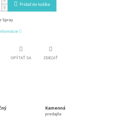
Pridať do košíka
e Spray
informácie
OPÝTAŤ SA
ZDIEĽAŤ
čný
Kamenná
predajňa