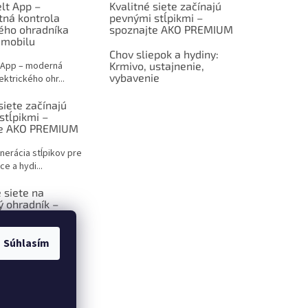
lt App –
Kvalitné siete začínajú
tná kontrola
pevnými stĺpikmi –
kého ohradníka
spoznajte AKO PREMIUM
 mobilu
Chov sliepok a hydiny:
 App – moderná
Krmivo, ustajnenie,
vybavenie
ektrického ohr...
siete začínajú
stĺpikmi –
te AKO PREMIUM
nerácia stĺpikov pre
ce a hydi...
 siete na
ý ohradník –
 sprievodca pre
ov
Súhlasím
ktrický ohradník –
iešenie p...