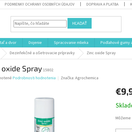
PODMIENKY OCHRANY OSOBNÝCH ÚDAJOV
DOPRAVA A PLATBA
HĽADAŤ
aľ a dvor
Dojenie
Spracovanie mlieka
Podlahové gumy a
Dezinfekčné a ošetrovacie prípravky
Zinc oxide Spray
 oxide Spray
15802
né
notené
Podrobnosti hodnotenia
Značka:
Agrochemica
nie
€9,
u
Jednotk
Skla
cena:
iek.
Môžeme d