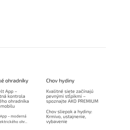
ké ohradníky
Chov hydiny
lt App –
Kvalitné siete začínajú
tná kontrola
pevnými stĺpikmi –
kého ohradníka
spoznajte AKO PREMIUM
 mobilu
Chov sliepok a hydiny:
 App – moderná
Krmivo, ustajnenie,
vybavenie
ektrického ohr...