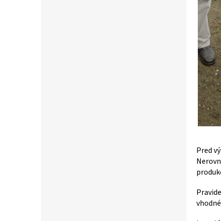
Pred vý
Nerovn
produkc
Pravid
vhodné 