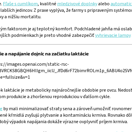
e.
Fľaše s cumlíkom
, kvalitné
mledzivové doplnky
alebo
automatic
labších jedincov. Z praxe vyplýva, že farmy s pripraveným systém
ky a nižšiu mortalitu.
ým faktorom je aj teplotný komfort. Podchladené jahňa má oslabený
ejších podmienkach je preto vhodné zabezpečiť
vyhrievacie lampy
e a napájanie dojníc na začiatku laktácie
k laktácie je metabolicky najnáročnejšie obdobie pre ovcu. Nedos
om produkcie a zhoršenou reprodukciou v ďalšom cykle.
e
by mali minimalizovať straty sena a zároveň umožniť rovnomern
né kŕmidlá zvyšujú plytvanie a kontamináciu krmiva. Rovnako dôleži
obý výpadok napájania dokáže výrazne ovplyvniť príjem krmiva.