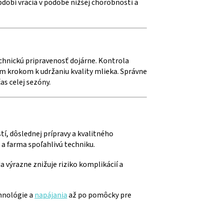
obí vracia v podobe nižšej chorobnosti a
chnickú pripravenosť dojárne. Kontrola
ým krokom k udržaniu kvality mlieka. Správne
as celej sezóny.
í, dôslednej prípravy a kvalitného
 a farma spoľahlivú techniku.
 výrazne znižuje riziko komplikácií a
hnológie a
napájania
až po pomôcky pre