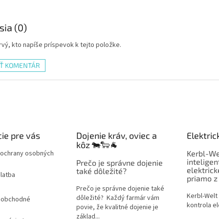
sia (0)
vý, kto napíše príspevok k tejto položke.
AŤ KOMENTÁR
ie pre vás
Dojenie kráv, oviec a
Elektric
kôz 🐄🐑🐐
ochrany osobných
Kerbl-We
inteligen
Prečo je správne dojenie
elektric
také dôležité?
latba
priamo z
Prečo je správne dojenie také
Kerbl-Welt
dôležité? Každý farmár vám
 obchodné
kontrola el
povie, že kvalitné dojenie je
základ...