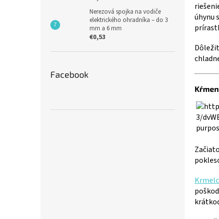
riešeni
Nerezová spojka na vodiče
úhynu s
elektrického ohradníka – do 3
prírast
mm a 6 mm
€0,53
Dôležit
chladn
Facebook
Kŕmeni
Začiato
pokles
Krmelc
poškode
krátkod