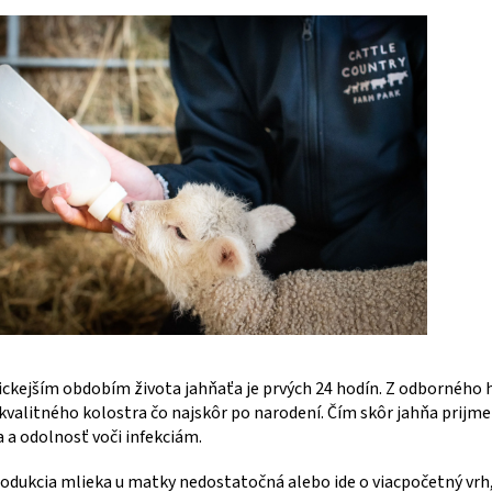
ic
kejším obdobím života jahňaťa je prvých 24 hodín. Z odborného 
kvalitného kolostra čo najskôr po narodení. Čím skôr jahňa prijme
 a odolnosť voči infekciám.
rodukcia mlieka u matky nedostatočná alebo ide o viacpočetný vr