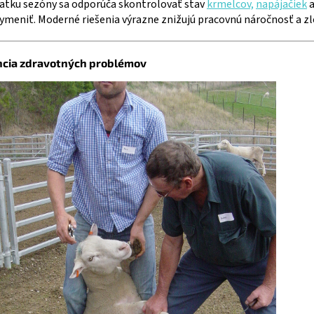
iatku sezóny sa odporúča skontrolovať stav
krmelcov,
napájačiek
ymeniť. Moderné riešenia výrazne znižujú pracovnú náročnosť a zl
ncia zdravotných problémov