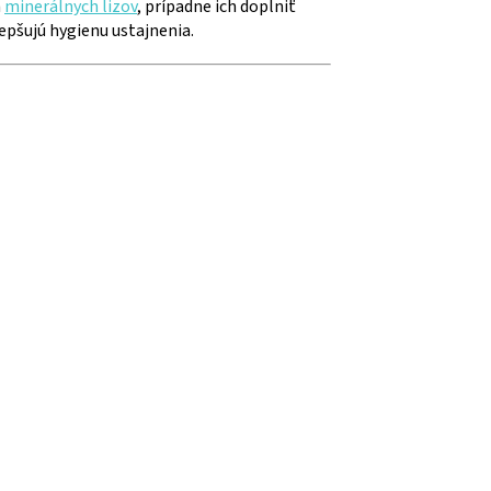
a
minerálnych lizov
, prípadne ich doplniť
epšujú hygienu ustajnenia.