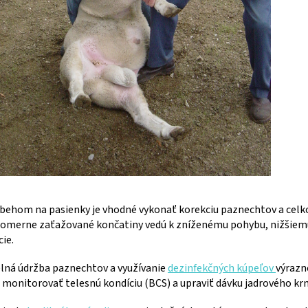
behom na pasienky je vhodné vykonať korekciu paznechtov a celk
omerne zaťažované končatiny vedú k zníženému pohybu, nižšiemu 
ie.
elná údržba paznechtov a využívanie
dezinfekčných kúpeľov
výrazn
monitorovať telesnú kondíciu (BCS) a upraviť dávku jadrového krm