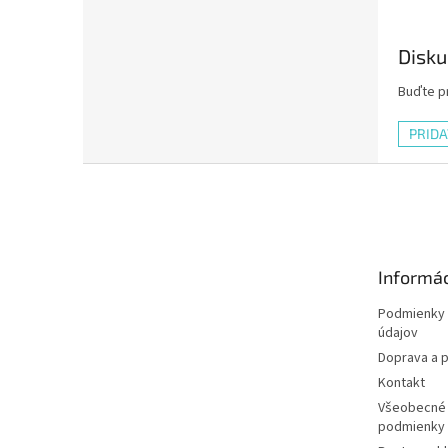
Disku
Buďte pr
PRID
Z
á
p
ä
t
Informác
i
e
Podmienky 
údajov
Doprava a p
Kontakt
Všeobecné
podmienky