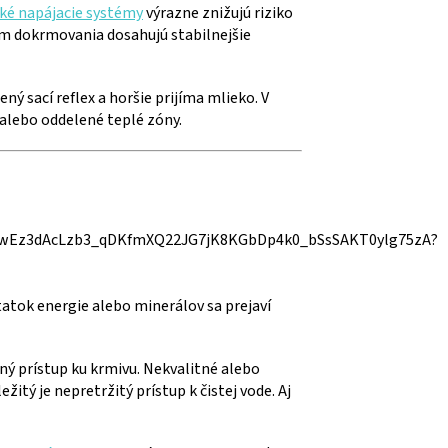
ké napájacie systémy
výrazne znižujú riziko
om dokrmovania dosahujú stabilnejšie
 sací reflex a horšie prijíma mlieko. V
alebo oddelené teplé zóny.
tatok energie alebo minerálov sa prejaví
ý prístup ku krmivu. Nekvalitné alebo
tý je nepretržitý prístup k čistej vode. Aj