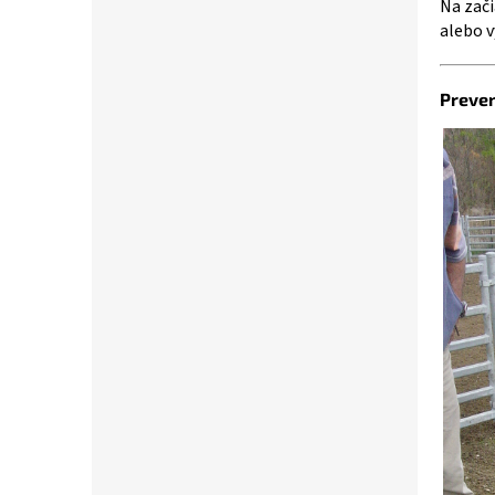
Na zač
alebo v
Preve