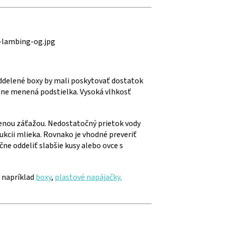
ddelené boxy by mali poskytovať dostatok
elne menená podstielka. Vysoká vlhkosť
enou záťažou. Nedostatočný prietok vody
dukcii mlieka. Rovnako je vhodné preveriť
e oddeliť slabšie kusy alebo ovce s
– napríklad
boxy
,
plastové napájačky,