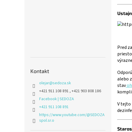
Ustajn
Pred z
priesto
výrazne
Kontakt
Odporú
alebo 
olejar
@
sedoza.sk
stav
oh
+421 911 108 891 , +421 903 808 186
kompli
Facebook | SEDOZA
V tejto
+421 911 108 891
dezinfe
https://www.youtube.com/@SEDOZA
spol.sr.o
Staros