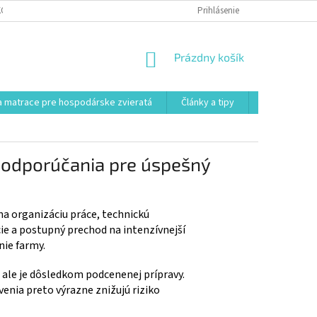
KONTAKT
VŠEOBECNÉ OBCHODNÉ PODMIENKY
Prihlásenie
POSTUP REKLAMÁCI
NÁKUPNÝ
Prázdny košík
KOŠÍK
 matrace pre hospodárske zvieratá
Články a tipy
Kontakt
é odporúčania pre úspešný
na organizáciu práce, technickú
cie a postupný prechod na intenzívnejší
nie farmy.
 ale je dôsledkom podcenenej prípravy.
nia preto výrazne znižujú riziko