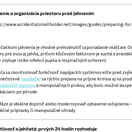
enie a organizácia priestoru pred jahnením
ačiatkom jahnenia je vhodné prehodnotiť usporiadanie maštale. O
ru pre ovcu aj jahňa, pričom kľúčovým faktorom je suchá a pravid
 zvyšuje riziko infekcií pupka a respiračných ochorení.
ča sa skontrolovať funkčnosť napájacích systémov ešte pred zvýš
znečistené
napájačky
sa rýchlo prejavia na príjme krmiva aj na pro
radových panelov
a manipulačných prvkov, aby bolo možné bezpečn
káciami po pôrode.
 fáze je ideálne doplniť alebo modernizovať vybavenie ustajnenia 
kčné prípravky či manipulačné ohrady.
tlivosť o jahňatá: prvých 24 hodín rozhoduje