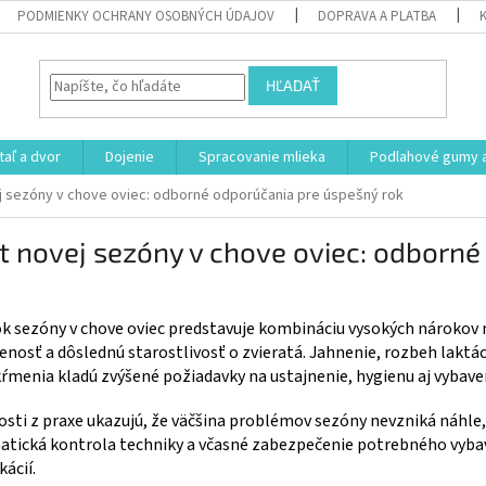
PODMIENKY OCHRANY OSOBNÝCH ÚDAJOV
DOPRAVA A PLATBA
HĽADAŤ
aľ a dvor
Dojenie
Spracovanie mlieka
Podlahové gumy a
j sezóny v chove oviec: odborné odporúčania pre úspešný rok
t novej sezóny v chove oviec: odborn
k sezóny v chove oviec predstavuje kombináciu vysokých nárokov 
enosť a dôslednú starostlivosť o zvieratá. Jahnenie, rozbeh laktá
ŕmenia kladú zvýšené požiadavky na ustajnenie, hygienu aj vybave
sti z praxe ukazujú, že väčšina problémov sezóny nevzniká náhle,
tická kontrola techniky a včasné zabezpečenie potrebného vybave
ácií.