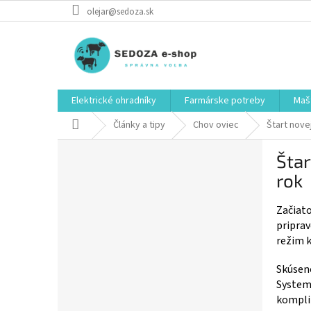
Prejsť
olejar@sedoza.sk
na
obsah
Elektrické ohradníky
Farmárske potreby
Mašt
Domov
Články a tipy
Chov oviec
Štart nove
B
Štar
o
č
rok
n
ý
Začiato
p
priprav
a
režim k
n
e
Skúseno
l
Systema
komplik