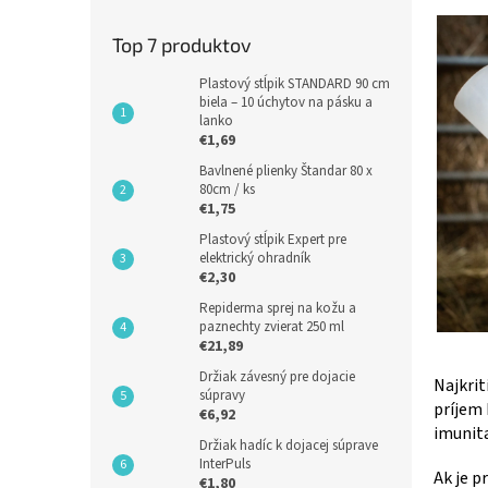
Top 7 produktov
Plastový stĺpik STANDARD 90 cm
biela – 10 úchytov na pásku a
lanko
€1,69
Bavlnené plienky Štandar 80 x
80cm / ks
€1,75
Plastový stĺpik Expert pre
elektrický ohradník
€2,30
Repiderma sprej na kožu a
paznechty zvierat 250 ml
€21,89
Držiak závesný pre dojacie
N
ajkrit
súpravy
príjem 
€6,92
imunita
Držiak hadíc k dojacej súprave
InterPuls
Ak je p
€1,80