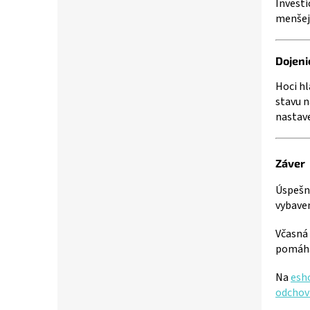
Investí
menšej
Dojeni
Hoci hl
stavu n
nastave
Záver
Úspešná
vybaven
Včasná 
pomáha 
Na
esh
odchov