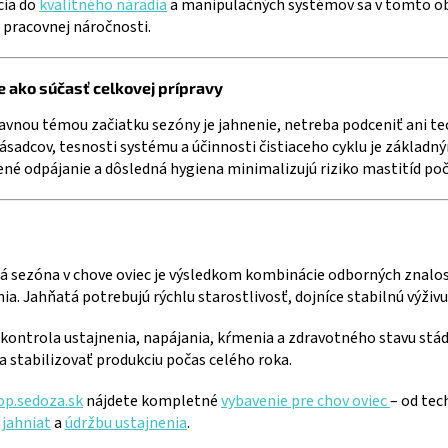
cia do
kvalitného náradia
a manipulačných systémov sa v tomto obd
 pracovnej náročnosti.
e ako súčasť celkovej prípravy
avnou témou začiatku sezóny je jahnenie, netreba podceniť ani te
ásadcov, tesnosti systému a účinnosti čistiaceho cyklu je základn
né odpájanie a dôsledná hygiena minimalizujú riziko mastitíd poč
 sezóna v chove oviec je výsledkom kombinácie odborných znalost
ia. Jahňatá potrebujú rýchlu starostlivosť, dojníce stabilnú výživu
kontrola ustajnenia, napájania, kŕmenia a zdravotného stavu stáda
stabilizovať produkciu počas celého roka.
op.sedoza.sk
nájdete kompletné
vybavenie pre chov oviec
– od tec
 jahniat
a
údržbu ustajnenia
.