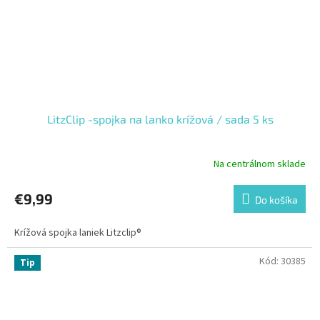
LitzClip -spojka na lanko krížová / sada 5 ks
Na centrálnom sklade
€9,99
Do košíka
Krížová spojka laniek Litzclip®
Kód:
30385
Tip