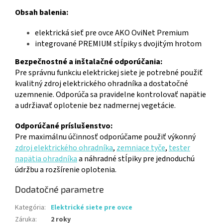
Obsah balenia:
elektrická sieť pre ovce AKO OviNet Premium
integrované PREMIUM stĺpiky s dvojitým hrotom
Bezpečnostné a inštalačné odporúčania:
Pre správnu funkciu elektrickej siete je potrebné použiť
kvalitný zdroj elektrického ohradníka a dostatočné
uzemnenie. Odporúča sa pravidelne kontrolovať napätie
a udržiavať oplotenie bez nadmernej vegetácie.
Odporúčané príslušenstvo:
Pre maximálnu účinnosť odporúčame použiť výkonný
zdroj elektrického ohradníka
,
zemniace tyče
,
tester
napätia ohradníka
a náhradné stĺpiky pre jednoduchú
údržbu a rozšírenie oplotenia.
Dodatočné parametre
Kategória
:
Elektrické siete pre ovce
Záruka
:
2 roky