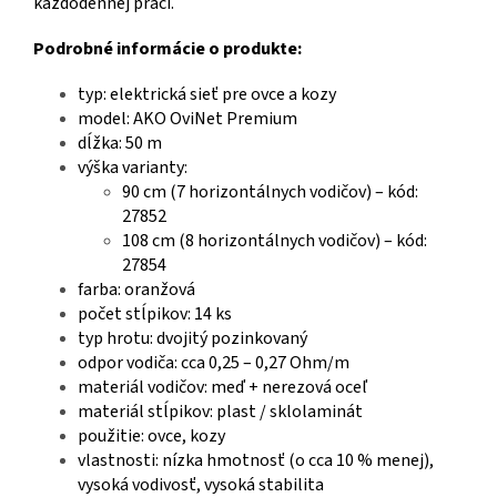
každodennej práci.
Podrobné informácie o produkte:
typ: elektrická sieť pre ovce a kozy
model: AKO OviNet Premium
dĺžka: 50 m
výška varianty:
90 cm (7 horizontálnych vodičov) – kód:
27852
108 cm (8 horizontálnych vodičov) – kód:
27854
farba: oranžová
počet stĺpikov: 14 ks
typ hrotu: dvojitý pozinkovaný
odpor vodiča: cca 0,25 – 0,27 Ohm/m
materiál vodičov: meď + nerezová oceľ
materiál stĺpikov: plast / sklolaminát
použitie: ovce, kozy
vlastnosti: nízka hmotnosť (o cca 10 % menej),
vysoká vodivosť, vysoká stabilita