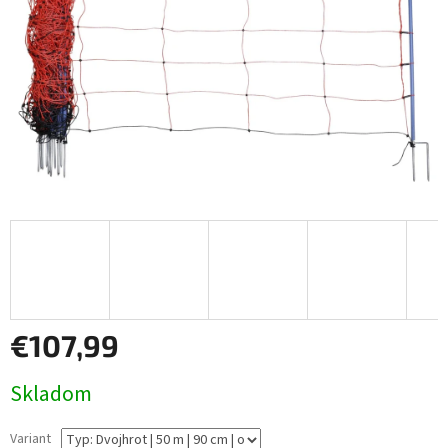
€107,99
Jednotková
Skladom
cena:
Variant