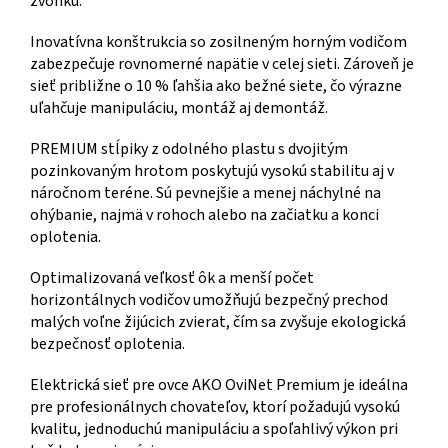
zvonku.
Inovatívna konštrukcia so zosilneným horným vodičom
zabezpečuje rovnomerné napätie v celej sieti. Zároveň je
sieť približne o 10 % ľahšia ako bežné siete, čo výrazne
uľahčuje manipuláciu, montáž aj demontáž.
PREMIUM stĺpiky z odolného plastu s dvojitým
pozinkovaným hrotom poskytujú vysokú stabilitu aj v
náročnom teréne. Sú pevnejšie a menej náchylné na
ohýbanie, najmä v rohoch alebo na začiatku a konci
oplotenia.
Optimalizovaná veľkosť ôk a menší počet
horizontálnych vodičov umožňujú bezpečný prechod
malých voľne žijúcich zvierat, čím sa zvyšuje ekologická
bezpečnosť oplotenia.
Elektrická sieť pre ovce AKO OviNet Premium je ideálna
pre profesionálnych chovateľov, ktorí požadujú vysokú
kvalitu, jednoduchú manipuláciu a spoľahlivý výkon pri