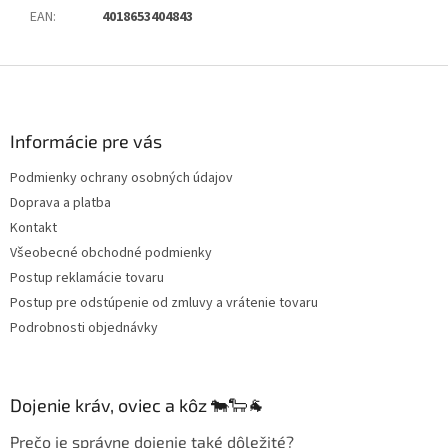
EAN
:
4018653404843
Z
á
p
ä
Informácie pre vás
t
Podmienky ochrany osobných údajov
i
Doprava a platba
e
Kontakt
Všeobecné obchodné podmienky
Postup reklamácie tovaru
Postup pre odstúpenie od zmluvy a vrátenie tovaru
Podrobnosti objednávky
Dojenie kráv, oviec a kôz 🐄🐑🐐
Prečo je správne dojenie také dôležité?