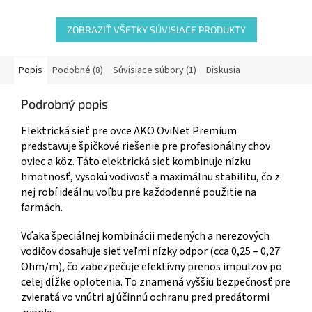
ZOBRAZIŤ VŠETKY SÚVISIACE PRODUKTY
Popis
Podobné (8)
Súvisiace súbory (1)
Diskusia
Podrobný popis
Elektrická sieť pre ovce AKO OviNet Premium
predstavuje špičkové riešenie pre profesionálny chov
oviec a kôz. Táto elektrická sieť kombinuje nízku
hmotnosť, vysokú vodivosť a maximálnu stabilitu, čo z
nej robí ideálnu voľbu pre každodenné použitie na
farmách.
Vďaka špeciálnej kombinácii medených a nerezových
vodičov dosahuje sieť veľmi nízky odpor (cca 0,25 – 0,27
Ohm/m), čo zabezpečuje efektívny prenos impulzov po
celej dĺžke oplotenia. To znamená vyššiu bezpečnosť pre
zvieratá vo vnútri aj účinnú ochranu pred predátormi