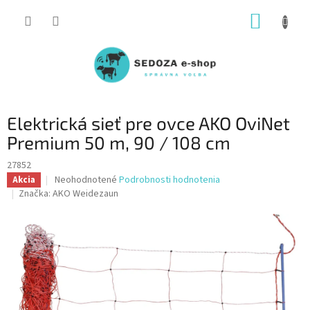
Prejsť
NÁKUP
na
obsah
KOŠÍK
Elektrická sieť pre ovce AKO OviNet
Premium 50 m, 90 / 108 cm
27852
Priemerné
Neohodnotené
Podrobnosti hodnotenia
Akcia
hodnotenie
Značka:
AKO Weidezaun
produktu
je
0,0
z
5
hviezdičiek.