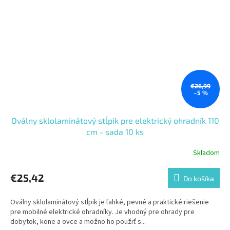
€26,99
–5 %
Oválny sklolaminátový stĺpik pre elektrický ohradník 110
cm - sada 10 ks
Skladom
€25,42
Do košíka
Oválny sklolaminátový stĺpik je ľahké, pevné a praktické riešenie
pre mobilné elektrické ohradníky. Je vhodný pre ohrady pre
dobytok, kone a ovce a možno ho použiť s...