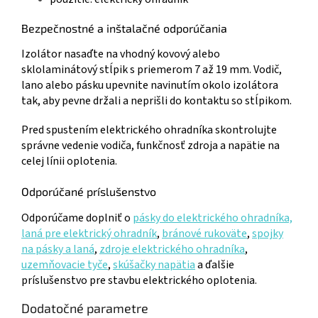
Bezpečnostné a inštalačné odporúčania
Izolátor nasaďte na vhodný kovový alebo
sklolaminátový stĺpik s priemerom 7 až 19 mm. Vodič,
lano alebo pásku upevnite navinutím okolo izolátora
tak, aby pevne držali a neprišli do kontaktu so stĺpikom.
Pred spustením elektrického ohradníka skontrolujte
správne vedenie vodiča, funkčnosť zdroja a napätie na
celej línii oplotenia.
Odporúčané príslušenstvo
Odporúčame doplniť o
pásky do elektrického ohradníka,
laná pre elektrický ohradník
,
bránové rukoväte
,
spojky
na pásky a laná
,
zdroje elektrického ohradníka
,
uzemňovacie tyče
,
skúšačky napätia
a ďalšie
príslušenstvo pre stavbu elektrického oplotenia.
Dodatočné parametre