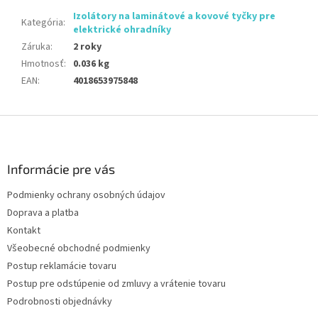
Izolátory na laminátové a kovové tyčky pre
Kategória
:
elektrické ohradníky
Záruka
:
2 roky
Hmotnosť
:
0.036 kg
EAN
:
4018653975848
Z
á
p
ä
Informácie pre vás
t
Podmienky ochrany osobných údajov
i
Doprava a platba
e
Kontakt
Všeobecné obchodné podmienky
Postup reklamácie tovaru
Postup pre odstúpenie od zmluvy a vrátenie tovaru
Podrobnosti objednávky