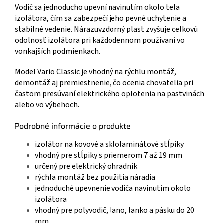
Vodič sa jednoducho upevní navinutím okolo tela
izolátora, čím sa zabezpečí jeho pevné uchytenie a
stabilné vedenie. Nárazuvzdorný plast zvyšuje celkovú
odolnosť izolátora pri každodennom používaní vo
vonkajších podmienkach.
Model Vario Classic je vhodný na rýchlu montáž,
demontáž aj premiestnenie, čo ocenia chovatelia pri
častom presúvaní elektrického oplotenia na pastvinách
alebo vo výbehoch.
Podrobné informácie o produkte
izolátor na kovové a sklolaminátové stĺpiky
vhodný pre stĺpiky s priemerom 7 až 19 mm
určený pre elektrický ohradník
rýchla montáž bez použitia náradia
jednoduché upevnenie vodiča navinutím okolo
izolátora
vhodný pre polyvodič, lano, lanko a pásku do 20
mm