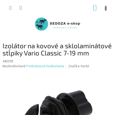
Prejsť
NÁKUP
na
obsah
KOŠÍK
Izolátor na kovové a sklolaminátové
stĺpiky Vario Classic 7-19 mm
445595
Priemerné
Neohodnotené
Podrobnosti hodnotenia
Značka:
Kerbl
hodnotenie
produktu
je
0,0
z
5
hviezdičiek.