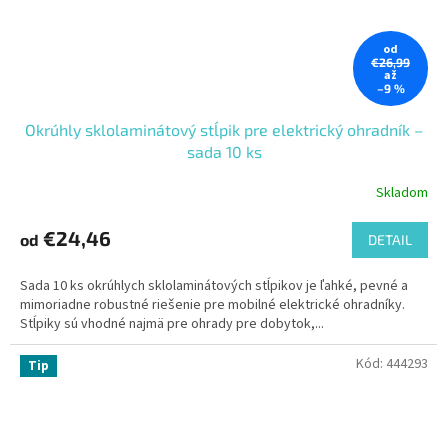
od
€26,99
až
–9 %
Okrúhly sklolaminátový stĺpik pre elektrický ohradník –
sada 10 ks
Skladom
€24,46
od
DETAIL
Sada 10 ks okrúhlych sklolaminátových stĺpikov je ľahké, pevné a
mimoriadne robustné riešenie pre mobilné elektrické ohradníky.
Stĺpiky sú vhodné najmä pre ohrady pre dobytok,...
Kód:
444293
Tip