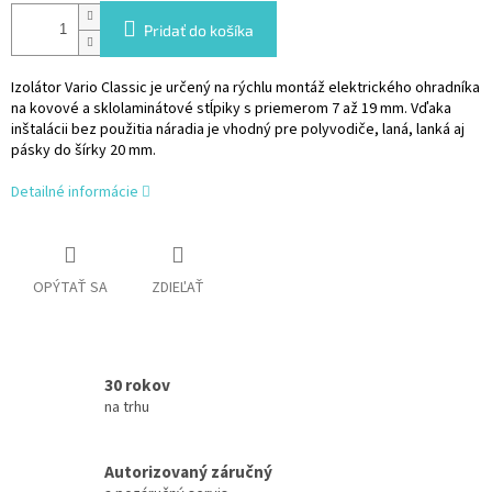
Pridať do košíka
Izolátor Vario Classic je určený na rýchlu montáž elektrického ohradníka
na kovové a sklolaminátové stĺpiky s priemerom 7 až 19 mm. Vďaka
inštalácii bez použitia náradia je vhodný pre polyvodiče, laná, lanká aj
pásky do šírky 20 mm.
Detailné informácie
OPÝTAŤ SA
ZDIEĽAŤ
30 rokov
na trhu
Autorizovaný záručný