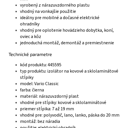
vyrobený z nárazuvzdorného plastu
vhodný na vonkajšie použitie
ideálny pre mobilné a dočasné elektrické
ohradníky
vhodný pre oplotenie hovädzieho dobytka, koní,
oviec a kôz
jednoduchá montáž, demontáž a premiestnenie
Technické parametre
kód produktu: 445595
typ produktu: izolátor na kovové a sklolaminátové
stĺpiky
model: Vario Classic
farba: čierna
materiál: nárazuvzdorný plast
vhodné pre stĺpiky: kovové a sklolaminátové
priemer stĺpika: 7 až 19 mm
vhodné pre: polyvodič, lano, lanko, páska do 20 mm
montáž: bez náradia
použitie: elektrický ohradník