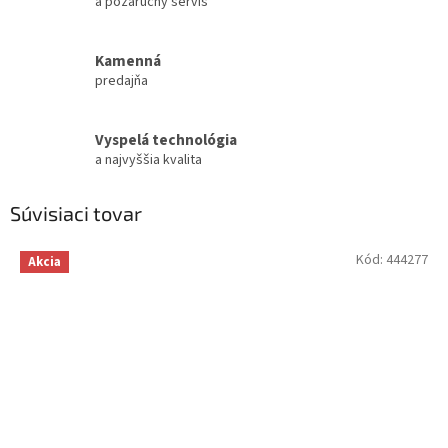
a pozáručný servis
Kamenná
predajňa
Vyspelá technológia
a najvyššia kvalita
Súvisiaci tovar
Kód:
444277
Akcia