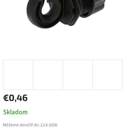
€0,46
Jednotková
Skladom
cena:
Môžeme doručiť do:
12.8.2026