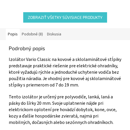
ZOBRAZIŤ VŠETKY SÚVISIACE PRODUKTY
Popis
Podobné (8)
Diskusia
Podrobný popis
Izolátor Vario Classic na kovové a sklolaminátové stĺpiky
predstavuje praktické riešenie pre elektrické ohradníky,
ktoré vyžadujú rýchle a jednoduché uchytenie vodiča bez
použitia náradia. Je vhodný pre kovové aj sklolaminátové
stĺpiky s priemerom od 7 do 19 mm.
Tento izolátor je určený pre polyvodiče, lanká, laná a
pásky do šírky 20 mm. Svoje uplatnenie nájde pri
elektrickom oplotení pre hovädzí dobytok, kone, ovce,
kozy a ďalšie hospodárske zvieratá, najmä pri
mobilných, dočasných alebo sezónnych ohradníkoch.