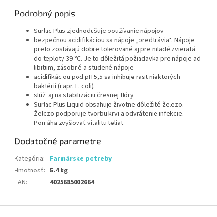
Podrobný popis
Surlac Plus zjednodušuje používanie nápojov
bezpečnou acidifikáciou sa nápoje „predtrávia“. Nápoje
preto zostávajú dobre tolerované aj pre mladé zvieratá
do teploty 39 °C. Je to dôležitá požiadavka pre nápoje ad
libitum, zásobné a studené nápoje
acidifikáciou pod pH 5,5 sa inhibuje rast niektorých
baktérií (napr. E. coli).
slúži aj na stabilizáciu črevnej flóry
Surlac Plus Liquid obsahuje životne dôležité železo.
Železo podporuje tvorbu krvi a odvrátenie infekcie.
Pomáha zvyšovať vitalitu teliat
Dodatočné parametre
Kategória
:
Farmárske potreby
Hmotnosť
:
5.4 kg
EAN
:
4025685002664
Z