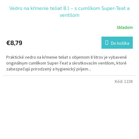
Vedro na kŕmenie teliat 8 l – s cumlíkom Super-Teat a
ventilom
Skladom
€8,79
Do košíka
Praktické vedro na kŕmenie teliat s objemom 8 litrov je vybavené
originálnym cumlíkom Super-Teat a skrutkovacím ventilom, ktoré
zabezpečujú prirodzený a hygienický príjem...
Kód:
1238