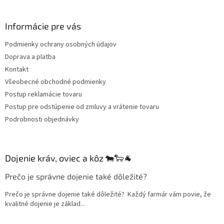
á
p
ä
Informácie pre vás
t
Podmienky ochrany osobných údajov
i
Doprava a platba
e
Kontakt
Všeobecné obchodné podmienky
Postup reklamácie tovaru
Postup pre odstúpenie od zmluvy a vrátenie tovaru
Podrobnosti objednávky
Dojenie kráv, oviec a kôz 🐄🐑🐐
Prečo je správne dojenie také dôležité?
Prečo je správne dojenie také dôležité? Každý farmár vám povie, že
kvalitné dojenie je základ...