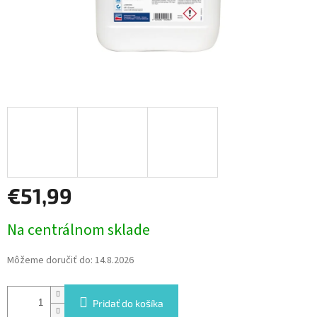
€51,99
Jednotková
Na centrálnom sklade
cena:
Môžeme doručiť do:
14.8.2026
Pridať do košíka