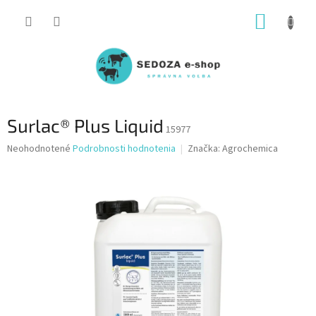
Prejsť
NÁKUP
na
obsah
KOŠÍK
Surlac® Plus Liquid
15977
Priemerné
Neohodnotené
Podrobnosti hodnotenia
Značka:
Agrochemica
hodnotenie
produktu
je
0,0
z
5
hviezdičiek.