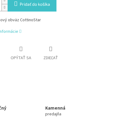
Pridať do košíka
ový obväz CottinoStar
informácie
OPÝTAŤ SA
ZDIEĽAŤ
čný
Kamenná
predajňa