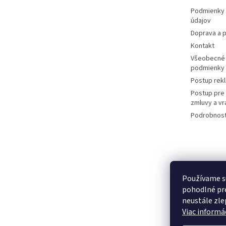
e
Podmienky 
údajov
Doprava a p
Kontakt
Všeobecné
podmienky
Postup rek
Postup pre
zmluvy a vr
Podrobnost
Používame s
pohodlné pre
neustále zlep
Viac informác