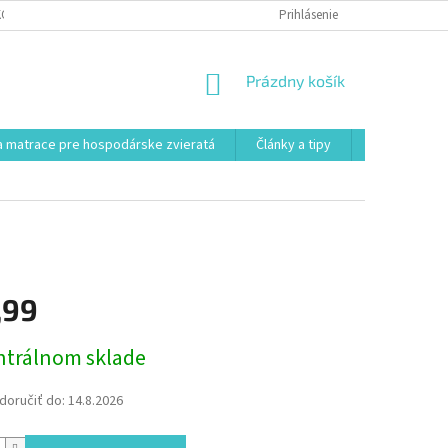
KONTAKT
VŠEOBECNÉ OBCHODNÉ PODMIENKY
Prihlásenie
POSTUP REKLAMÁCI
NÁKUPNÝ
Prázdny košík
KOŠÍK
 matrace pre hospodárske zvieratá
Články a tipy
Kontakt
,99
ová
ntrálnom sklade
oručiť do:
14.8.2026