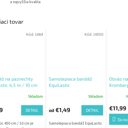
a najvyššia kvalita
iaci tovar
Kód:
1664
Kód:
16550
áž na paznechty
Samolepiaca bandáž
Obväz na
stic 4,5 m / 10 cm
EquiLastic
Kromber
Skladom
Skladom
€11,99
9
€1,49
od
DETAIL
DETAIL
Do ko
tic 450 cm / 10 cm je
Samolepiaca bandáž EquiLastic