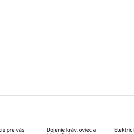
ie pre vás
Dojenie kráv, oviec a
Elektric