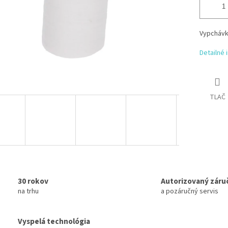
Vypchávk
Detailné 
TLAČ
30 rokov
Autorizovaný záru
na trhu
a pozáručný servis
Vyspelá technológia