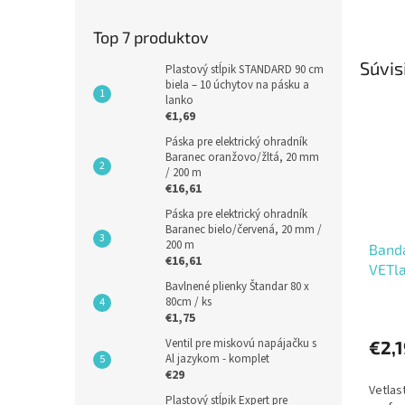
Top 7 produktov
Súvis
Plastový stĺpik STANDARD 90 cm
biela – 10 úchytov na pásku a
lanko
€1,69
Páska pre elektrický ohradník
Baranec oranžovo/žltá, 20 mm
/ 200 m
€16,61
Páska pre elektrický ohradník
Baranec bielo/červená, 20 mm /
200 m
Band
€16,61
VETla
Bavlnené plienky Štandar 80 x
80cm / ks
€1,75
Ventil pre miskovú napájačku s
€2,1
Al jazykom - komplet
€29
Vetlas
Plastový stĺpik Expert pre