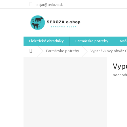
Prejsť
olejar@sedoza.sk
na
obsah
Elektrické ohradníky
Farmárske potreby
Mašt
Domov
Farmárske potreby
Vypchávkový obväz C
B
Vyp
o
č
Priemer
Neohod
n
hodnote
ý
produkt
p
je
0,0
a
z
n
5
e
hviezdič
l