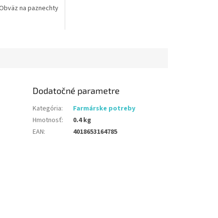
Obväz na paznechty
Dodatočné parametre
Kategória
:
Farmárske potreby
Hmotnosť
:
0.4 kg
EAN
:
4018653164785