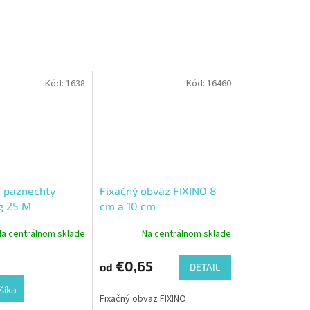
Kód:
1638
Kód:
16460
 paznechty
Fixačný obväz FIXINO 8
g 25 M
cm a 10 cm
Na centrálnom sklade
Na centrálnom sklade
€0,65
od
DETAIL
šíka
Fixačný obväz FIXINO