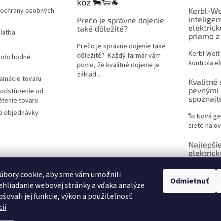
kôz 🐄🐑🐐
ochrany osobných
Kerbl-We
inteligen
Prečo je správne dojenie
elektric
také dôležité?
latba
priamo z
Prečo je správne dojenie také
Kerbl-Welt
dôležité? Každý farmár vám
 obchodné
kontrola el
povie, že kvalitné dojenie je
základ...
lamácie tovaru
Kvalitné 
pevnými 
 odstúpenie od
spoznaj
átenie tovaru
i objednávky
🐑 Nová ge
siete na ov
Najlepšie
elektrick
praktický
chovateľ
úbory cookie, aby sme vám umožnili
Odmietnuť
hliadanie webovej stránky a vďaka analýze
Sieť na ele
šovali jej funkcie, výkon a použiteľnosť.
efektívne r
ií