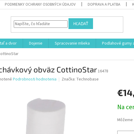
PODMIENKY OCHRANY OSOBNÝCH ÚDAJOV
DOPRAVA A PLATBA
HĽADAŤ
aľ a dvor
Dojenie
Spracovanie mlieka
Podlahové gumy a
ottinoStar
chávkový obväz CottinoStar
16478
né
notené
Podrobnosti hodnotenia
Značka:
Technobase
nie
€14
u
Jednotk
Na ce
cena:
iek.
Môžeme d