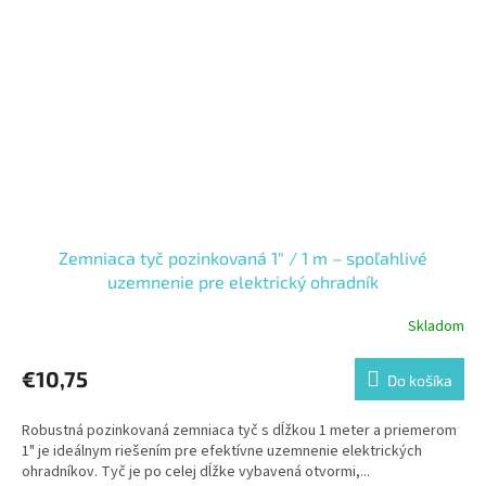
Zemniaca tyč pozinkovaná 1" / 1 m – spoľahlivé
uzemnenie pre elektrický ohradník
Skladom
€10,75
Do košíka
Robustná pozinkovaná zemniaca tyč s dĺžkou 1 meter a priemerom
1" je ideálnym riešením pre efektívne uzemnenie elektrických
ohradníkov. Tyč je po celej dĺžke vybavená otvormi,...