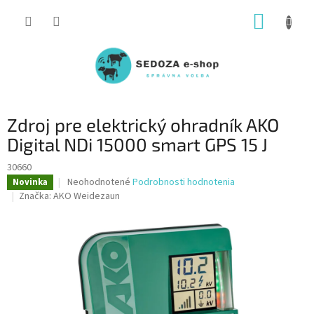
Prejsť
NÁKUP
na
obsah
KOŠÍK
Zdroj pre elektrický ohradník AKO
Digital NDi 15000 smart GPS 15 J
30660
Priemerné
Neohodnotené
Podrobnosti hodnotenia
Novinka
hodnotenie
Značka:
AKO Weidezaun
produktu
je
0,0
z
5
hviezdičiek.