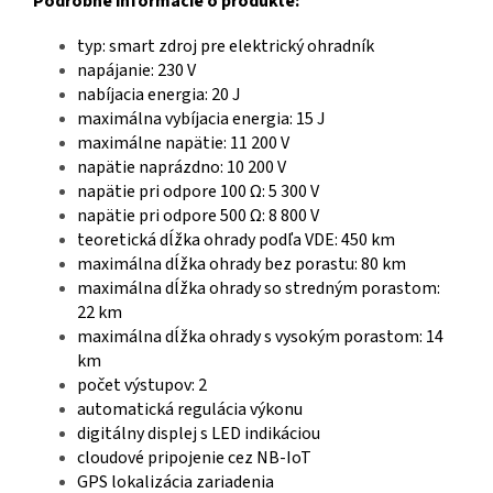
Podrobné informácie o produkte:
typ: smart zdroj pre elektrický ohradník
napájanie: 230 V
nabíjacia energia: 20 J
maximálna vybíjacia energia: 15 J
maximálne napätie: 11 200 V
napätie naprázdno: 10 200 V
napätie pri odpore 100 Ω: 5 300 V
napätie pri odpore 500 Ω: 8 800 V
teoretická dĺžka ohrady podľa VDE: 450 km
maximálna dĺžka ohrady bez porastu: 80 km
maximálna dĺžka ohrady so stredným porastom:
22 km
maximálna dĺžka ohrady s vysokým porastom: 14
km
počet výstupov: 2
automatická regulácia výkonu
digitálny displej s LED indikáciou
cloudové pripojenie cez NB-IoT
GPS lokalizácia zariadenia