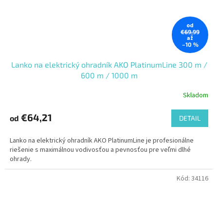
od
€69,99
až
–10 %
Lanko na elektrický ohradník AKO PlatinumLine 300 m /
600 m / 1000 m
Skladom
€64,21
od
DETAIL
Lanko na elektrický ohradník AKO PlatinumLine je profesionálne
riešenie s maximálnou vodivosťou a pevnosťou pre veľmi dlhé
ohrady.
Kód:
34116