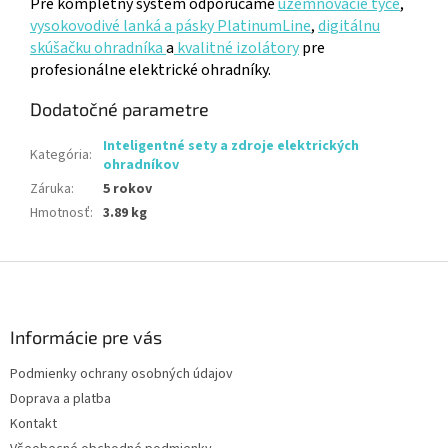
Pre kompletný systém odporúčame
uzemňovacie tyče
,
vysokovodivé lanká a pásky PlatinumLine
,
digitálnu
skúšačku ohradníka
a
kvalitné izolátory
pre
profesionálne elektrické ohradníky.
Dodatočné parametre
Inteligentné sety a zdroje elektrických
Kategória
:
ohradníkov
Záruka
:
5 rokov
Hmotnosť
:
3.89 kg
Z
á
p
ä
Informácie pre vás
t
Podmienky ochrany osobných údajov
i
Doprava a platba
e
Kontakt