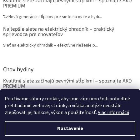
Kvalitné siete začínajú pevnými stĺpikmi – spoznajte AKO
PREMIUM
🐑 Nová generácia stĺpikov pre siete na ovce a hydi...
Najlepšie siete na elektrický ohradník – praktický
sprievodca pre chovateľov
Sieť na elektrický ohradník – efektívne riešenie p...
Chov hydiny
Kvalitné siete začínajú pevnými stĺpikmi – spoznajte AKO
PREMIUM
Chov sliepok a hydiny: Krmivo, ustajnenie, vybavenie
Používame súbory cookie, aby sme vám umožnili pohodlné
prehliadanie webovej stránky a vďaka analýze neustále
zlepšovali jej funkcie, výkon a použiteľnosť.
Viac informácií
Vytvoril Shoptet
Nastavenie