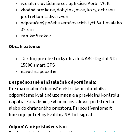
vzdialené ovládanie cez aplikáciu Kerbl-Welt
vhodné pre: kone, dobytok, ovce, kozy, ochranu
proti vlkom a divej zveri
odporúčaný počet uzemňovacích tyčí: 5× 1 m alebo
3× 2 m
záruka: 5 rokov
Obsah balenia:
1× zdroj pre elektrický ohradník AKO Digital NDi
15000 smart GPS
návod na použitie
Bezpečnostné a inštalačné odporúčania:
Pre maximálnu účinnosť elektrického ohradníka
odporúčame kvalitné uzemnenie a pravidelnú kontrolu
napätia. Zariadenie je vhodné inštalovať pod strechu
alebo do chráneného priestoru. Pri používaní smart
funkcií je potrebný kvalitný NB-IoT signál.
Odporúčané príslušenstvo: