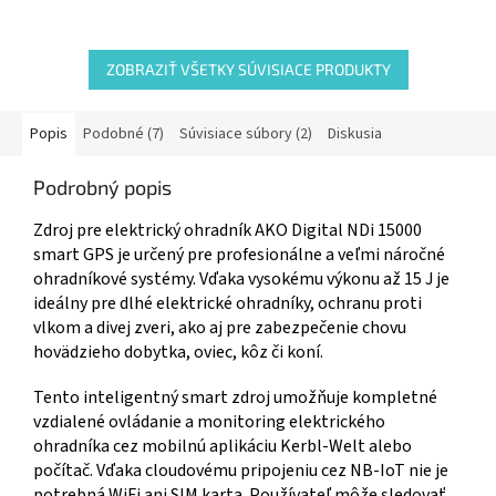
ZOBRAZIŤ VŠETKY SÚVISIACE PRODUKTY
Popis
Podobné (7)
Súvisiace súbory (2)
Diskusia
Podrobný popis
Zdroj pre elektrický ohradník AKO Digital NDi 15000
smart GPS je určený pre profesionálne a veľmi náročné
ohradníkové systémy. Vďaka vysokému výkonu až 15 J je
ideálny pre dlhé elektrické ohradníky, ochranu proti
vlkom a divej zveri, ako aj pre zabezpečenie chovu
hovädzieho dobytka, oviec, kôz či koní.
Tento inteligentný smart zdroj umožňuje kompletné
vzdialené ovládanie a monitoring elektrického
ohradníka cez mobilnú aplikáciu Kerbl-Welt alebo
počítač. Vďaka cloudovému pripojeniu cez NB-IoT nie je
potrebná WiFi ani SIM karta. Používateľ môže sledovať