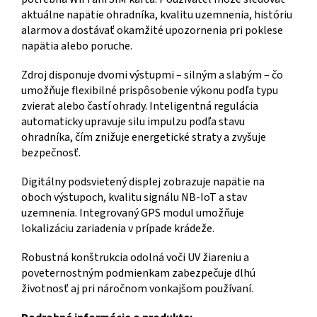
aktuálne napätie ohradníka, kvalitu uzemnenia, históriu
alarmov a dostávať okamžité upozornenia pri poklese
napätia alebo poruche.
Zdroj disponuje dvomi výstupmi – silným a slabým – čo
umožňuje flexibilné prispôsobenie výkonu podľa typu
zvierat alebo častí ohrady. Inteligentná regulácia
automaticky upravuje silu impulzu podľa stavu
ohradníka, čím znižuje energetické straty a zvyšuje
bezpečnosť.
Digitálny podsvietený displej zobrazuje napätie na
oboch výstupoch, kvalitu signálu NB-IoT a stav
uzemnenia. Integrovaný GPS modul umožňuje
lokalizáciu zariadenia v prípade krádeže.
Robustná konštrukcia odolná voči UV žiareniu a
poveternostným podmienkam zabezpečuje dlhú
životnosť aj pri náročnom vonkajšom používaní.