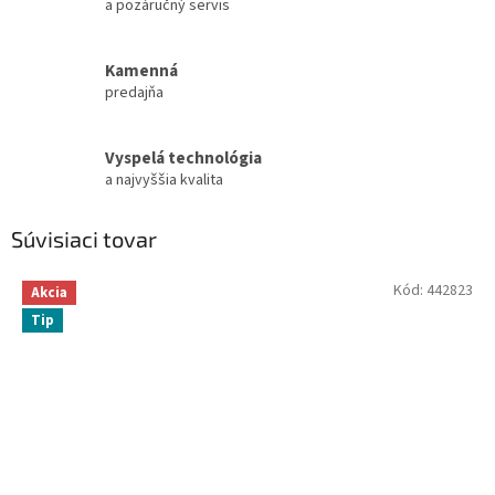
a pozáručný servis
Kamenná
predajňa
Vyspelá technológia
a najvyššia kvalita
Súvisiaci tovar
Kód:
442823
Akcia
Tip