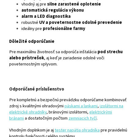
vhodný aj pre
silne zarastené oplotenie
automatická regulácia výkonu
alarm a LED diagnostika
robustné
UV a poveternostne odolné prevedenie
ideálny pre
profesionálne farmy
Dôležité odporúčanie
Pre maximálnu životnosť sa odporúča inštalácia
pod strechu
alebo prístrešok
, aj keď je zariadenie odolné voči
poveternostným vplyvom.
Odporúčané príslušenstvo
Pre kompletnú a bezpečnú prevádzku odporúčame kombinovať
zdroj s kvalitnými ohradovými
páskami a lankami
,
izolátormi na
elektrické ohradníky
, bránovými izolátormi,
elektrickými
bránami
a dostatočným počtom
zemniacich tyčí
.
Vhodným doplnkom je aj
tester napätia ohradníka
pre pravidelnú
kontrolu funkčnosti celého systému.