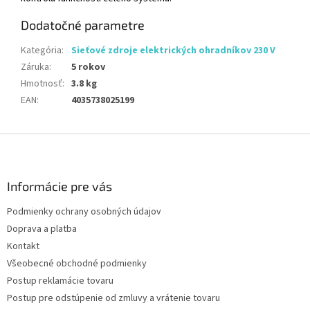
Dodatočné parametre
Kategória
:
Sieťové zdroje elektrických ohradníkov 230 V
Záruka
:
5 rokov
Hmotnosť
:
3.8 kg
EAN
:
4035738025199
Z
á
p
ä
Informácie pre vás
t
Podmienky ochrany osobných údajov
i
Doprava a platba
e
Kontakt
Všeobecné obchodné podmienky
Postup reklamácie tovaru
Postup pre odstúpenie od zmluvy a vrátenie tovaru