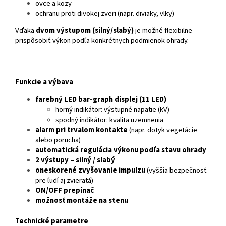
ovce a kozy
ochranu proti divokej zveri (napr. diviaky, vlky)
Vďaka
dvom výstupom (silný/slabý)
je možné flexibilne
prispôsobiť výkon podľa konkrétnych podmienok ohrady.
Funkcie a výbava
farebný LED bar-graph displej (11 LED)
horný indikátor: výstupné napätie (kV)
spodný indikátor: kvalita uzemnenia
alarm pri trvalom kontakte
(napr. dotyk vegetácie
alebo porucha)
automatická regulácia výkonu podľa stavu ohrady
2 výstupy – silný / slabý
oneskorené zvyšovanie impulzu
(vyššia bezpečnosť
pre ľudí aj zvieratá)
ON/OFF prepínač
možnosť montáže na stenu
Technické parametre