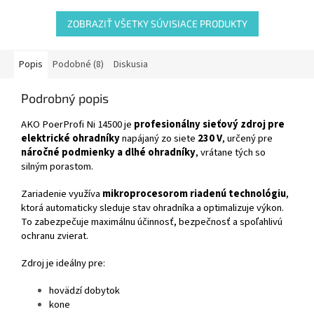
ZOBRAZIŤ VŠETKY SÚVISIACE PRODUKTY
Popis
Podobné (8)
Diskusia
Podrobný popis
AKO PoerProfi Ni 14500 je
profesionálny sieťový zdroj pre
elektrické ohradníky
napájaný zo siete
230 V
, určený pre
náročné podmienky a dlhé ohradníky
, vrátane tých so
silným porastom.
Zariadenie využíva
mikroprocesorom riadenú technológiu
,
ktorá automaticky sleduje stav ohradníka a optimalizuje výkon.
To zabezpečuje maximálnu účinnosť, bezpečnosť a spoľahlivú
ochranu zvierat.
Zdroj je ideálny pre:
hovädzí dobytok
kone