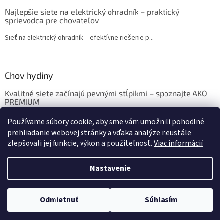
Najlepšie siete na elektrický ohradník – praktický
sprievodca pre chovateľov
Sieť na elektrický ohradník – efektívne riešenie p...
Chov hydiny
Kvalitné siete začínajú pevnými stĺpikmi – spoznajte AKO
PREMIUM
Chov sliepok a hydiny: Krmivo, ustajnenie, vybavenie
Používame súbory cookie, aby sme vám umožnili pohodlné
prehliadanie webovej stránky a vďaka analýze neustále
zlepšovali jej funkcie, výkon a použiteľnosť.
Viac informácií
Vytvoril Shoptet
Nastavenie
Copyright 2026
eshop.sedoza.sk
. Všetky práva vyhradené.
Upraviť
Odmietnuť
Súhlasím
nastavenie cookies