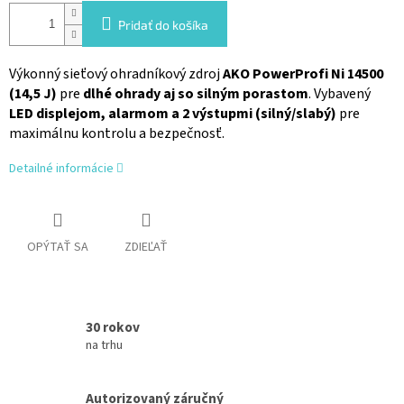
Pridať do košíka
Výkonný sieťový ohradníkový zdroj
AKO PowerProfi Ni 14500
(14,5 J)
pre
dlhé ohrady aj so silným porastom
. Vybavený
LED displejom, alarmom a 2 výstupmi (silný/slabý)
pre
maximálnu kontrolu a bezpečnosť.
Detailné informácie
OPÝTAŤ SA
ZDIEĽAŤ
30 rokov
na trhu
Autorizovaný záručný