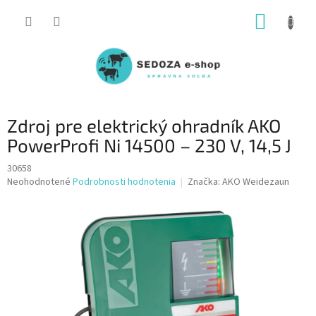
Prejsť
NÁKUP
na
obsah
KOŠÍK
Zdroj pre elektrický ohradník AKO
PowerProfi Ni 14500 – 230 V, 14,5 J
30658
Priemerné
Neohodnotené
Podrobnosti hodnotenia
Značka:
AKO Weidezaun
hodnotenie
produktu
je
0,0
z
5
hviezdičiek.