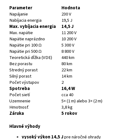
Parameter
Hodnota
Napájanie
230 V
Nabíjacia energia
19,5 J
Max. vybíjacia energia
14,5 J
Max. napätie
11 200 V
Napätie naprázdno
10 200 V
Napätie pri 100 Ω
5 300 V
Napätie pri 500 Ω
8 800 V
Teoretická dĺžka (VDE)
440 km
Bez porastu
80 km
Stredný porast
22 km
Silný porast
14 km
Počet výstupov
2
Spotreba
16,4 W
Počet sietí
cca 40
Uzemnenie
5× (1 m) alebo 3× (2 m)
Hmotnosť
3,8 kg
Záruka
5 rokov
Hlavné výhody
vysoký výkon 14,5 J
pre náročné ohrady